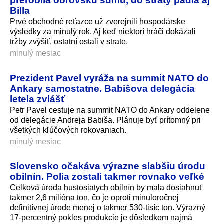
Billa
Prvé obchodné reťazce už zverejnili hospodárske
výsledky za minulý rok. Aj keď niektorí hráči dokázali
tržby zvýšiť, ostatní ostali v strate.
minulý mesiac
Prezident Pavel vyráža na summit NATO do
Ankary samostatne. Babišova delegácia
letela zvlášť
Petr Pavel cestuje na summit NATO do Ankary oddelene
od delegácie Andreja Babiša. Plánuje byť prítomný pri
všetkých kľúčových rokovaniach.
minulý mesiac
Slovensko očakáva výrazne slabšiu úrodu
obilnín. Polia zostali takmer rovnako veľké
Celková úroda hustosiatych obilnín by mala dosiahnuť
takmer 2,6 milióna ton, čo je oproti minuloročnej
definitívnej úrode menej o takmer 530-tisíc ton. Výrazný
17-percentný pokles produkcie je dôsledkom najmä