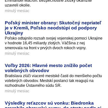
Emmanuel Macron. Bezpečnostné zložky okamžite
uzavreli okolie.
minulý mesiac
Poľský minister obrany: Skutočný nepriateľ
je v Kremli, Poľsko neodstúpi od podpory
Ukrajiny
Poľsko odtajnilo rozsah svojej vojenskej pomoci Ukrajine
v hodnote 16,45 miliardy zlotých. Väčšina z nej
smerovala na front v prvých dvoch rokoch vojny.
minulý mesiac
Voľby 2026: Hlavné mesto znížilo počet
volebných obvodov
Bratislava zlúči viaceré mestské časti do menšieho počtu
volebných obvodov. Mestskí poslanci tak reagujú na
rozhodnutie Ústavného súdu SR.
minulý mesiac
Výsledky reťazcov sú vonku: Biedronka
prerobila obrovskú sumu, do straty padla aj