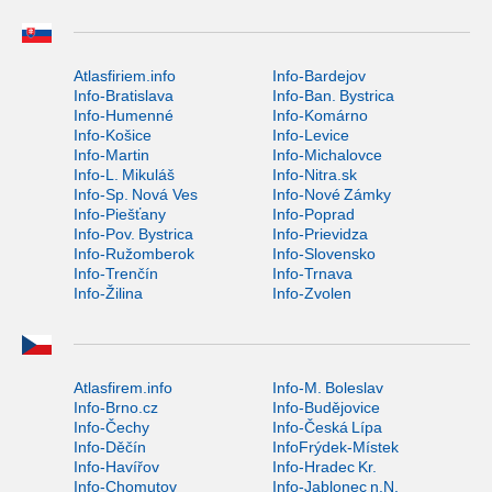
Atlasfiriem.info
Info-Bardejov
Info-Bratislava
Info-Ban. Bystrica
Info-Humenné
Info-Komárno
Info-Košice
Info-Levice
Info-Martin
Info-Michalovce
Info-L. Mikuláš
Info-Nitra.sk
Info-Sp. Nová Ves
Info-Nové Zámky
Info-Piešťany
Info-Poprad
Info-Pov. Bystrica
Info-Prievidza
Info-Ružomberok
Info-Slovensko
Info-Trenčín
Info-Trnava
Info-Žilina
Info-Zvolen
Atlasfirem.info
Info-M. Boleslav
Info-Brno.cz
Info-Budějovice
Info-Čechy
Info-Česká Lípa
Info-Děčín
InfoFrýdek-Místek
Info-Havířov
Info-Hradec Kr.
Info-Chomutov
Info-Jablonec n.N.