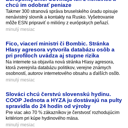
chcú im odobrať peniaze
Takmer 300 stranová správa bruselského úradu opisuje
nenávistný slovník a kontakty na Rusko. Vyšetrovanie
môže ESN pripraviť o milióny z európskych peňazí.
minulý mesiac
Fico, viacerí ministri či Bombic. Stránka
Hlasy agresora vytvorila databázu osôb a
pri profiloch uvádza aj stupne rizika
Na internete sa objavila nová stránka Hlasy agresora,
ktorá zverejnila databázu politikov, verejne známych
osobností, autorov internetového obsahu a ďalších osôb.
minulý mesiac
Slováci chcú čerstvú slovenskú hydinu.
COOP Jednota a HYZA ju dostávajú na pulty
spravidla do 24 hodín od výroby
Pre viac ako 70 % zákazníkov je čerstvosť rozhodujúcim
kritériom pri kúpe hydinového mäsa.
minulý mesiac