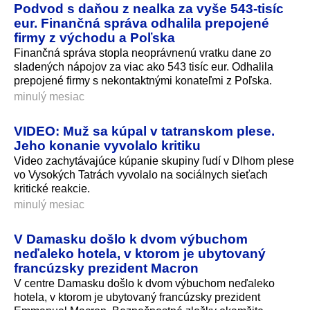
Podvod s daňou z nealka za vyše 543‑tisíc
eur. Finančná správa odhalila prepojené
firmy z východu a Poľska
Finančná správa stopla neoprávnenú vratku dane zo
sladených nápojov za viac ako 543 tisíc eur. Odhalila
prepojené firmy s nekontaktnými konateľmi z Poľska.
minulý mesiac
VIDEO: Muž sa kúpal v tatranskom plese.
Jeho konanie vyvolalo kritiku
Video zachytávajúce kúpanie skupiny ľudí v Dlhom plese
vo Vysokých Tatrách vyvolalo na sociálnych sieťach
kritické reakcie.
minulý mesiac
V Damasku došlo k dvom výbuchom
neďaleko hotela, v ktorom je ubytovaný
francúzsky prezident Macron
V centre Damasku došlo k dvom výbuchom neďaleko
hotela, v ktorom je ubytovaný francúzsky prezident