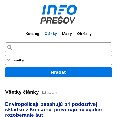
Katalóg
Články
Mapy
Obrázky
Hľadať
Všetky články
118. strana
Enviropolicajti zasahujú pri podozrivej
skládke v Komárne, preverujú nelegálne
rozoberanie áut