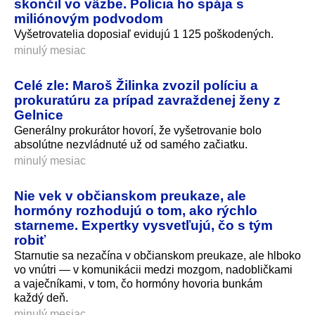
skončil vo väzbe. Polícia ho spája s
miliónovým podvodom
Vyšetrovatelia doposiaľ evidujú 1 125 poškodených.
minulý mesiac
Celé zle: Maroš Žilinka zvozil políciu a
prokuratúru za prípad zavraždenej ženy z
Gelnice
Generálny prokurátor hovorí, že vyšetrovanie bolo
absolútne nezvládnuté už od samého začiatku.
minulý mesiac
Nie vek v občianskom preukaze, ale
hormóny rozhodujú o tom, ako rýchlo
starneme. Expertky vysvetľujú, čo s tým
robiť
Starnutie sa nezačína v občianskom preukaze, ale hlboko
vo vnútri — v komunikácii medzi mozgom, nadobličkami
a vaječníkami, v tom, čo hormóny hovoria bunkám
každý deň.
minulý mesiac