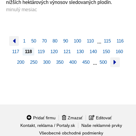
nižších hektárových výnosov sledovaných plodín.
minulý mesiac
1
50
70
80
90
100
110
115
116
…
117
118
119
120
121
130
140
150
160
200
250
300
350
400
450
500
…
Pridať firmu
Zmazať
Editovať
Kontakt, reklama / Portaly.sk
Naše reklamné prvky
Všeobecné obchodné podmienky