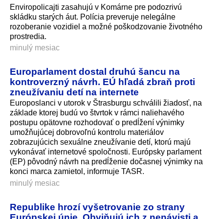
Enviropolicajti zasahujú v Komárne pre podozrivú
skládku starých áut. Polícia preveruje nelegálne
rozoberanie vozidiel a možné poškodzovanie životného
prostredia.
minulý mesiac
Europarlament dostal druhú šancu na
kontroverzný návrh. EÚ hľadá zbraň proti
zneužívaniu detí na internete
Europoslanci v utorok v Štrasburgu schválili žiadosť, na
základe ktorej budú vo štvrtok v rámci naliehavého
postupu opätovne rozhodovať o predĺžení výnimky
umožňujúcej dobrovoľnú kontrolu materiálov
zobrazujúcich sexuálne zneužívanie detí, ktorú majú
vykonávať internetové spoločnosti. Európsky parlament
(EP) pôvodný návrh na predĺženie dočasnej výnimky na
konci marca zamietol, informuje TASR.
minulý mesiac
Republike hrozí vyšetrovanie zo strany
Európskej únie. Obviňujú ich z nenávisti a