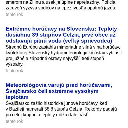
smerom na Žilinu a úsek je úplne neprejazdný. Polícia
zároveň vyzýva vodičov na trpezlivosť a opatrnú jazdu.
tento rok
Extrémne horúčavy na Slovensku: Teploty
dosiahnu 39 stupňov Celzia, prvé obce už
odstavujú pitnú vodu (veľký sprievodca)
Strednú Európu zasiahla mimoriadne silná vlna horúčav,
kvôli ktorej Slovenský hydrometeorologický ústav vyhlásil
pre južné a západné okresy najvyšší, tretí stupeň
výstrahy.
tento rok
Meteorológovia varujú pred horúčavami,
Švajčiarsko čelí extrémne vysokým
teplotám
Švajčiarsko zažilo historické júnové horúčavy, keď
v Bazileji namerali 38,8 stupňa Celzia. Rekordy padajú
po celej krajine a teploty môžu ďalej rásť.
tento rok