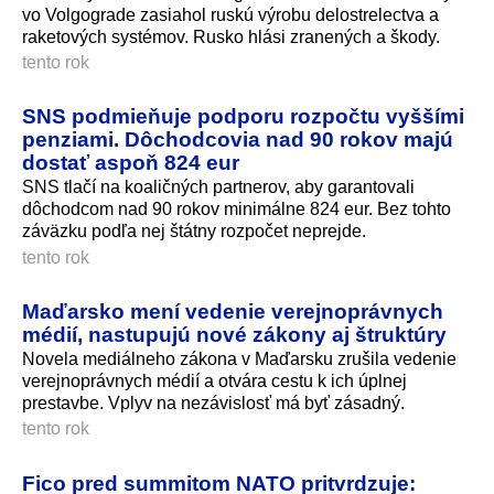
vo Volgograde zasiahol ruskú výrobu delostrelectva a
raketových systémov. Rusko hlási zranených a škody.
tento rok
SNS podmieňuje podporu rozpočtu vyššími
penziami. Dôchodcovia nad 90 rokov majú
dostať aspoň 824 eur
SNS tlačí na koaličných partnerov, aby garantovali
dôchodcom nad 90 rokov minimálne 824 eur. Bez tohto
záväzku podľa nej štátny rozpočet neprejde.
tento rok
Maďarsko mení vedenie verejnoprávnych
médií, nastupujú nové zákony aj štruktúry
Novela mediálneho zákona v Maďarsku zrušila vedenie
verejnoprávnych médií a otvára cestu k ich úplnej
prestavbe. Vplyv na nezávislosť má byť zásadný.
tento rok
Fico pred summitom NATO pritvrdzuje: