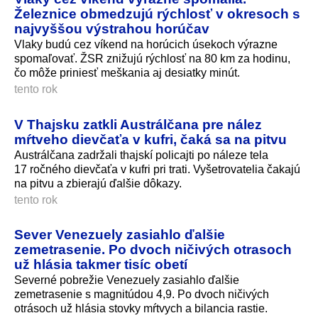
Železnice obmedzujú rýchlosť v okresoch s
najvyššou výstrahou horúčav
Vlaky budú cez víkend na horúcich úsekoch výrazne
spomaľovať. ŽSR znižujú rýchlosť na 80 km za hodinu,
čo môže priniesť meškania aj desiatky minút.
tento rok
V Thajsku zatkli Austrálčana pre nález
mŕtveho dievčaťa v kufri, čaká sa na pitvu
Austrálčana zadržali thajskí policajti po náleze tela
17 ročného dievčaťa v kufri pri trati. Vyšetrovatelia čakajú
na pitvu a zbierajú ďalšie dôkazy.
tento rok
Sever Venezuely zasiahlo ďalšie
zemetrasenie. Po dvoch ničivých otrasoch
už hlásia takmer tisíc obetí
Severné pobrežie Venezuely zasiahlo ďalšie
zemetrasenie s magnitúdou 4,9. Po dvoch ničivých
otrásoch už hlásia stovky mŕtvych a bilancia rastie.