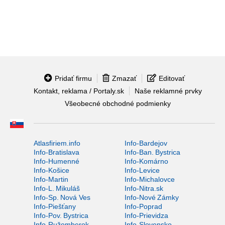
Pridať firmu
Zmazať
Editovať
Kontakt, reklama / Portaly.sk
Naše reklamné prvky
Všeobecné obchodné podmienky
Atlasfiriem.info
Info-Bardejov
Info-Bratislava
Info-Ban. Bystrica
Info-Humenné
Info-Komárno
Info-Košice
Info-Levice
Info-Martin
Info-Michalovce
Info-L. Mikuláš
Info-Nitra.sk
Info-Sp. Nová Ves
Info-Nové Zámky
Info-Piešťany
Info-Poprad
Info-Pov. Bystrica
Info-Prievidza
Info-Ružomberok
Info-Slovensko