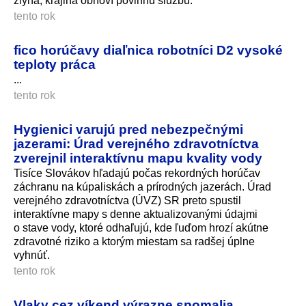
zlyhá, krajina obnoví povinnú službu.
tento rok
fico horúčavy diaľnica robotníci D2 vysoké
teploty práca
...
tento rok
Hygienici varujú pred nebezpečnými
jazerami: Úrad verejného zdravotníctva
zverejnil interaktívnu mapu kvality vody
Tisíce Slovákov hľadajú počas rekordných horúčav
záchranu na kúpaliskách a prírodných jazerách. Úrad
verejného zdravotníctva (ÚVZ) SR preto spustil
interaktívne mapy s denne aktualizovanými údajmi
o stave vody, ktoré odhaľujú, kde ľuďom hrozí akútne
zdravotné riziko a ktorým miestam sa radšej úplne
vyhnúť.
tento rok
Vlaky cez víkend výrazne spomalia.