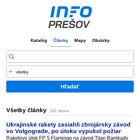
Katalóg
Články
Mapy
Obrázky
Hľadať
Všetky články
160. strana
Ukrajinské rakety zasiahli zbrojársky závod
vo Volgograde, po útoku vypukol požiar
Raketový útok FP 5 Flamingo na závod Titan Barrikady