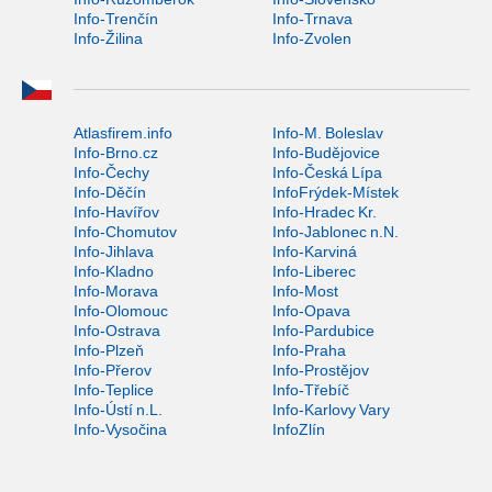
Info-Trenčín
Info-Trnava
Info-Žilina
Info-Zvolen
Atlasfirem.info
Info-M. Boleslav
Info-Brno.cz
Info-Budějovice
Info-Čechy
Info-Česká Lípa
Info-Děčín
InfoFrýdek-Místek
Info-Havířov
Info-Hradec Kr.
Info-Chomutov
Info-Jablonec n.N.
Info-Jihlava
Info-Karviná
Info-Kladno
Info-Liberec
Info-Morava
Info-Most
Info-Olomouc
Info-Opava
Info-Ostrava
Info-Pardubice
Info-Plzeň
Info-Praha
Info-Přerov
Info-Prostějov
Info-Teplice
Info-Třebíč
Info-Ústí n.L.
Info-Karlovy Vary
Info-Vysočina
InfoZlín