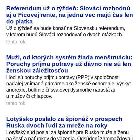
Referendum už o týždeň: Slováci rozhodnú
aj o Ficovej rente, na jednu vec majú čas len
do piatka
Už o týždeň sa bude konať na Slovensku referendum,
v ktorom budú Slováci rozhodovať o dvoch otázkach.
tento rok
Muži, od ktorých systém žiada menštruáciu:
Poruchy príjmu potravy už dávno nie sú len
ženskou záležitosťou
Hoci sú poruchy príjmu potravy (PPP) v spoločnosti
naďalej vnímané primárne ako ženské ochorenie, výskyt
anorexie, bulímie či svalovej dysmorfie narastá aj
u mužov či chlapcov.
tento rok
Lotyšsko poslalo za špionáž v prospech
Ruska dvoch ľudí za mreže na roky
Lotyšský súd poslal za špionáž pre Rusko muža a ženu
na šesť a päť rokov do väzenia. Odsúdení zhromažďovali