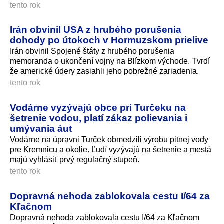
tento rok
Irán obvinil USA z hrubého porušenia
dohody po útokoch v Hormuzskom prielive
Irán obvinil Spojené štáty z hrubého porušenia
memoranda o ukončení vojny na Blízkom východe. Tvrdí
že americké údery zasiahli jeho pobrežné zariadenia.
tento rok
Vodárne vyzývajú obce pri Turčeku na
šetrenie vodou, platí zákaz polievania i
umývania áut
Vodárne na úpravni Turček obmedzili výrobu pitnej vody
pre Kremnicu a okolie. Ľudí vyzývajú na šetrenie a mestá
majú vyhlásiť prvý regulačný stupeň.
tento rok
Dopravná nehoda zablokovala cestu I/64 za
Kľačnom
Dopravná nehoda zablokovala cestu I/64 za Kľačnom