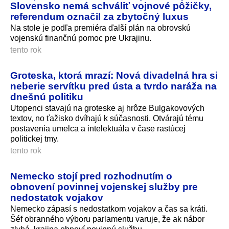
Slovensko nemá schváliť vojnové pôžičky,
referendum označil za zbytočný luxus
Na stole je podľa premiéra ďalší plán na obrovskú
vojenskú finančnú pomoc pre Ukrajinu.
tento rok
Groteska, ktorá mrazí: Nová divadelná hra si
neberie servítku pred ústa a tvrdo naráža na
dnešnú politiku
Utopenci stavajú na groteske aj hrôze Bulgakovových
textov, no ťažisko dvíhajú k súčasnosti. Otvárajú tému
postavenia umelca a intelektuála v čase rastúcej
politickej tmy.
tento rok
Nemecko stojí pred rozhodnutím o
obnovení povinnej vojenskej služby pre
nedostatok vojakov
Nemecko zápasí s nedostatkom vojakov a čas sa kráti.
Šéf obranného výboru parlamentu varuje, že ak nábor