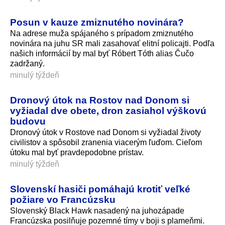
Posun v kauze zmiznutého novinára?
Na adrese muža spájaného s prípadom zmiznutého
novinára na juhu SR mali zasahovať elitní policajti. Podľa
našich informácií by mal byť Róbert Tóth alias Čučo
zadržaný.
minulý týždeň
Dronový útok na Rostov nad Donom si
vyžiadal dve obete, dron zasiahol výškovú
budovu
Dronový útok v Rostove nad Donom si vyžiadal životy
civilistov a spôsobil zranenia viacerým ľuďom. Cieľom
útoku mal byť pravdepodobne prístav.
minulý týždeň
Slovenskí hasiči pomáhajú krotiť veľké
požiare vo Francúzsku
Slovenský Black Hawk nasadený na juhozápade
Francúzska posilňuje pozemné tímy v boji s plameňmi.