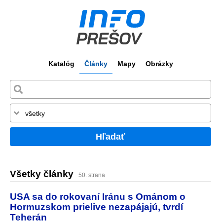
Katalóg
Články
Mapy
Obrázky
Hľadať
Všetky články
50. strana
USA sa do rokovaní Iránu s Ománom o
Hormuzskom prielive nezapájajú, tvrdí
Teherán