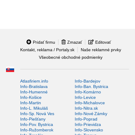
Pridať firmu
Zmazať
Editovať
Kontakt, reklama / Portaly.sk
Naše reklamné prvky
Všeobecné obchodné podmienky
Atlasfiriem.info
Info-Bardejov
Info-Bratislava
Info-Ban. Bystrica
Info-Humenné
Info-Komárno
Info-Košice
Info-Levice
Info-Martin
Info-Michalovce
Info-L. Mikuláš
Info-Nitra.sk
Info-Sp. Nová Ves
Info-Nové Zámky
Info-Piešťany
Info-Poprad
Info-Pov. Bystrica
Info-Prievidza
Info-Ružomberok
Info-Slovensko