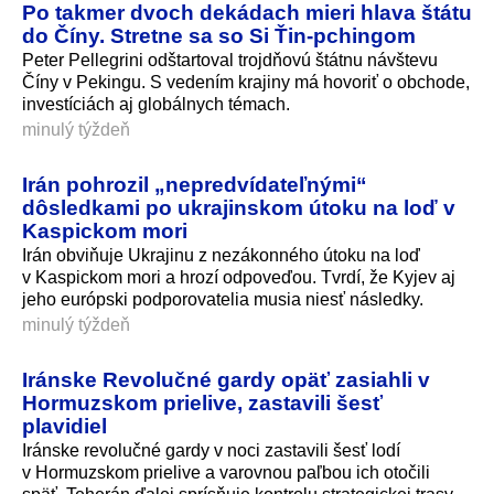
Po takmer dvoch dekádach mieri hlava štátu
do Číny. Stretne sa so Si Ťin-pchingom
Peter Pellegrini odštartoval trojdňovú štátnu návštevu
Číny v Pekingu. S vedením krajiny má hovoriť o obchode,
investíciách aj globálnych témach.
minulý týždeň
Irán pohrozil „nepredvídateľnými“
dôsledkami po ukrajinskom útoku na loď v
Kaspickom mori
Irán obviňuje Ukrajinu z nezákonného útoku na loď
v Kaspickom mori a hrozí odpoveďou. Tvrdí, že Kyjev aj
jeho európski podporovatelia musia niesť následky.
minulý týždeň
Iránske Revolučné gardy opäť zasiahli v
Hormuzskom prielive, zastavili šesť
plavidiel
Iránske revolučné gardy v noci zastavili šesť lodí
v Hormuzskom prielive a varovnou paľbou ich otočili