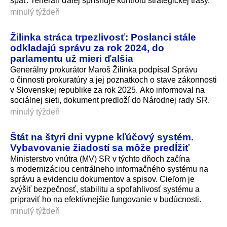
späť. Teherán ďalej sprísňuje kontrolu strategickej trasy.
minulý týždeň
Žilinka stráca trpezlivosť: Poslanci stále
odkladajú správu za rok 2024, do
parlamentu už mieri ďalšia
Generálny prokurátor Maroš Žilinka podpísal Správu
o činnosti prokuratúry a jej poznatkoch o stave zákonnosti
v Slovenskej republike za rok 2025. Ako informoval na
sociálnej sieti, dokument predloží do Národnej rady SR.
minulý týždeň
Štát na štyri dni vypne kľúčový systém.
Vybavovanie žiadostí sa môže predĺžiť
Ministerstvo vnútra (MV) SR v týchto dňoch začína
s modernizáciou centrálneho informačného systému na
správu a evidenciu dokumentov a spisov. Cieľom je
zvýšiť bezpečnosť, stabilitu a spoľahlivosť systému a
pripraviť ho na efektívnejšie fungovanie v budúcnosti.
minulý týždeň