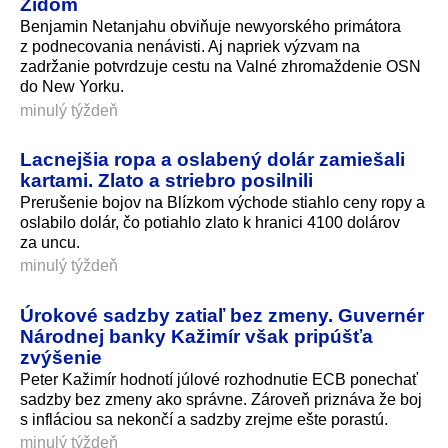
Židom
Benjamin Netanjahu obviňuje newyorského primátora
z podnecovania nenávisti. Aj napriek výzvam na
zadržanie potvrdzuje cestu na Valné zhromaždenie OSN
do New Yorku.
minulý týždeň
Lacnejšia ropa a oslabený dolár zamiešali
kartami. Zlato a striebro posilnili
Prerušenie bojov na Blízkom východe stiahlo ceny ropy a
oslabilo dolár, čo potiahlo zlato k hranici 4100 dolárov
za uncu.
minulý týždeň
Úrokové sadzby zatiaľ bez zmeny. Guvernér
Národnej banky Kažimír však pripúšťa
zvýšenie
Peter Kažimír hodnotí júlové rozhodnutie ECB ponechať
sadzby bez zmeny ako správne. Zároveň priznáva že boj
s infláciou sa nekončí a sadzby zrejme ešte porastú.
minulý týždeň