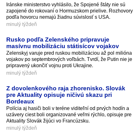
Iránske ministerstvo vyhlásilo, že Spojené štáty nie sú
zapojené do rokovaní o Hormuzskom prielive. Rozhovory
podľa hovorcu nemajú žiadnu súvislosť s USA.
minulý týždeň
Rusko podľa Zelenského pripravuje
masívnu mobilizáciu státisícov vojakov
Zelenskyj varuje pred ruskou mobilizáciou až pol milióna
vojakov po septembrových voľbách. Tvrdí, že Putin nie je
pripravený ukončiť vojnu proti Ukrajine.
minulý týždeň
Z dovolenkového raja zhorenisko. Slovák
pre Aktuality opisuje ničivú skazu pri
Bordeaux
Polícia aj hasiči boli v teréne viditeľní od prvých hodín a
uzávery ciest boli organizované veľmi rýchlo, opisuje pre
Aktuality Slovák žijúci vo Francúzsku.
minulý týždeň