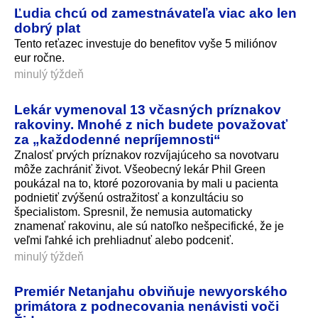
Ľudia chcú od zamestnávateľa viac ako len
dobrý plat
Tento reťazec investuje do benefitov vyše 5 miliónov
eur ročne.
minulý týždeň
Lekár vymenoval 13 včasných príznakov
rakoviny. Mnohé z nich budete považovať
za „každodenné nepríjemnosti“
Znalosť prvých príznakov rozvíjajúceho sa novotvaru
môže zachrániť život. Všeobecný lekár Phil Green
poukázal na to, ktoré pozorovania by mali u pacienta
podnietiť zvýšenú ostražitosť a konzultáciu so
špecialistom. Spresnil, že nemusia automaticky
znamenať rakovinu, ale sú natoľko nešpecifické, že je
veľmi ľahké ich prehliadnuť alebo podceniť.
minulý týždeň
Premiér Netanjahu obviňuje newyorského
primátora z podnecovania nenávisti voči