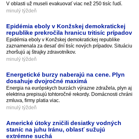
V oblasti už museli evakuovať viac než 250 tisíc ľudí.
minulý týždeň
Epidémia eboly v Konžskej demokratickej
republike prekročila hranicu tritisíc prípadov
Epidémia eboly v Konžskej demokratickej republike
zaznamenala za desať dní tisíc nových prípadov. Situáciu
zhoršujú aj štrajky zdravotníkov.
minulý týždeň
Energetické burzy naberajú na cene. Plyn
dosahuje dvojročné maximá
Energia na európskych burzách výrazne zdražela, plyn aj
elektrina prepisujú tohtoročné rekordy. Domácnosti chráni
zmluva, firmy platia viac.
minulý týždeň
Americké útoky zničili desiatky vodných
staníc na juhu Iránu, oblasť sužujú
extrémne suchá