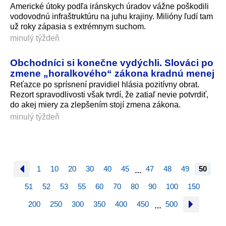
Americké útoky podľa iránskych úradov vážne poškodili
vodovodnú infraštruktúru na juhu krajiny. Milióny ľudí tam
už roky zápasia s extrémnym suchom.
minulý týždeň
Obchodníci si konečne vydýchli. Slováci po
zmene „horalkového“ zákona kradnú menej
Reťazce po sprísnení pravidiel hlásia pozitívny obrat.
Rezort spravodlivosti však tvrdí, že zatiaľ nevie potvrdiť,
do akej miery za zlepšením stojí zmena zákona.
minulý týždeň
1
10
20
30
40
45
47
48
49
50
…
51
52
53
55
60
70
80
90
100
150
200
250
300
350
400
450
500
…