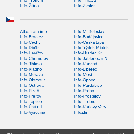
Info-Trenčín
Info-Trnava
Info-Žilina
Info-Zvolen
Atlasfirem.info
Info-M. Boleslav
Info-Brno.cz
Info-Budějovice
Info-Čechy
Info-Česká Lípa
Info-Děčín
InfoFrýdek-Místek
Info-Havířov
Info-Hradec Kr.
Info-Chomutov
Info-Jablonec n.N.
Info-Jihlava
Info-Karviná
Info-Kladno
Info-Liberec
Info-Morava
Info-Most
Info-Olomouc
Info-Opava
Info-Ostrava
Info-Pardubice
Info-Plzeň
Info-Praha
Info-Přerov
Info-Prostějov
Info-Teplice
Info-Třebíč
Info-Ústí n.L.
Info-Karlovy Vary
Info-Vysočina
InfoZlín