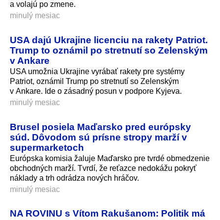
a volajú po zmene.
minulý mesiac
USA dajú Ukrajine licenciu na rakety Patriot.
Trump to oznámil po stretnutí so Zelenským
v Ankare
USA umožnia Ukrajine vyrábať rakety pre systémy
Patriot, oznámil Trump po stretnutí so Zelenským
v Ankare. Ide o zásadný posun v podpore Kyjeva.
minulý mesiac
Brusel posiela Maďarsko pred európsky
súd. Dôvodom sú prísne stropy marží v
supermarketoch
Európska komisia žaluje Maďarsko pre tvrdé obmedzenie
obchodných marží. Tvrdí, že reťazce nedokážu pokryť
náklady a trh odrádza nových hráčov.
minulý mesiac
NA ROVINU s Vítom Rakušanom: Politik má