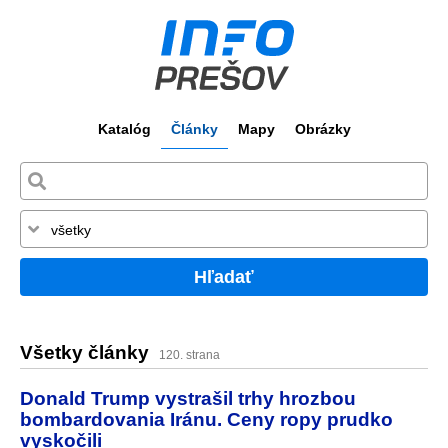
Katalóg
Články
Mapy
Obrázky
Hľadať
Všetky články
120. strana
Donald Trump vystrašil trhy hrozbou
bombardovania Iránu. Ceny ropy prudko
vyskočili