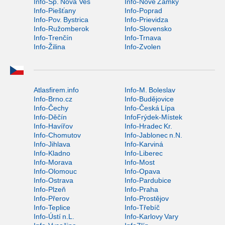
Info-Sp. Nová Ves
Info-Nové Zámky
Info-Piešťany
Info-Poprad
Info-Pov. Bystrica
Info-Prievidza
Info-Ružomberok
Info-Slovensko
Info-Trenčín
Info-Trnava
Info-Žilina
Info-Zvolen
Atlasfirem.info
Info-M. Boleslav
Info-Brno.cz
Info-Budějovice
Info-Čechy
Info-Česká Lípa
Info-Děčín
InfoFrýdek-Místek
Info-Havířov
Info-Hradec Kr.
Info-Chomutov
Info-Jablonec n.N.
Info-Jihlava
Info-Karviná
Info-Kladno
Info-Liberec
Info-Morava
Info-Most
Info-Olomouc
Info-Opava
Info-Ostrava
Info-Pardubice
Info-Plzeň
Info-Praha
Info-Přerov
Info-Prostějov
Info-Teplice
Info-Třebíč
Info-Ústí n.L.
Info-Karlovy Vary