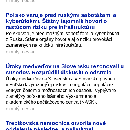
minulý mesiac
Poľsko varuje pred ruskými sabotážami a
kyberútokmi. Štátny tajomník hovorí o
rastúcom riziku pre infraštruktúru
Poľsko varuje pred možnými sabotážami a kyberútokmi
z Ruska. Štátne orgány hovoria aj o riziku provokácií
zameraných na kritickú infraštruktúru.
minulý mesiac
Útoky medveďov na Slovensku rezonovali u
susedov. Rozprúdili diskusiu o odstrele
Útoky medveďov na Slovensku a v Slovinsku prispeli
v Poľsku k výraznejšej diskusii o regulácii populácie
veľkých šeliem a možnostiach ich odstrelu. Vyplýva to
z analýzy poľského štátneho Výskumného a
akademického počítačového centra (NASK).
minulý mesiac
Trebišovská nemocnica otvorila nové
oddelenia následnej a paliatívnej