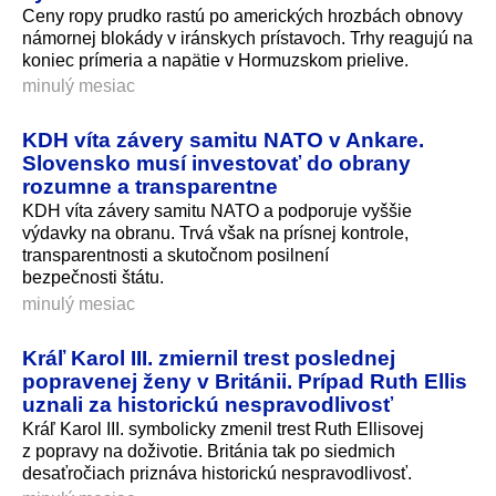
Ceny ropy prudko rastú po amerických hrozbách obnovy
námornej blokády v iránskych prístavoch. Trhy reagujú na
koniec prímeria a napätie v Hormuzskom prielive.
minulý mesiac
KDH víta závery samitu NATO v Ankare.
Slovensko musí investovať do obrany
rozumne a transparentne
KDH víta závery samitu NATO a podporuje vyššie
výdavky na obranu. Trvá však na prísnej kontrole,
transparentnosti a skutočnom posilnení
bezpečnosti štátu.
minulý mesiac
Kráľ Karol III. zmiernil trest poslednej
popravenej ženy v Británii. Prípad Ruth Ellis
uznali za historickú nespravodlivosť
Kráľ Karol III. symbolicky zmenil trest Ruth Ellisovej
z popravy na doživotie. Británia tak po siedmich
desaťročiach priznáva historickú nespravodlivosť.