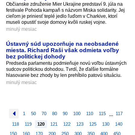
Občianske združenie Mier Ukrajine predstaví 9. júla na
festivale Pohoda kampaň s názvom Miska solidarity. Jej
cieľom je priniesť teplé jedlo ľuďom v Charkive, ktorí
museli opustiť svoje domovy kvôli ruskej vojne.
minulý mesiac
Ústavný súd upozorňuje na neobsadené
miesta. Richard Raši však odmieta voľby
bez politickej dohody
Predseda parlamentu podmieňuje novú voľbu ústavných
sudcov politickou dohodou. Tvrdí, že ďalšie formálne
hlasovanie bez zhody by len prehĺbilo patovú situáciu.
minulý mesiac
1
50
70
80
90
100
110
115
117
…
118
119
120
121
122
123
125
130
140
150
160
170
200
250
300
350
400
450
…