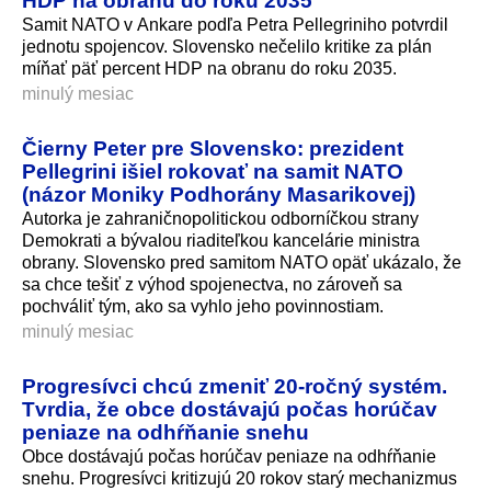
HDP na obranu do roku 2035
Samit NATO v Ankare podľa Petra Pellegriniho potvrdil
jednotu spojencov. Slovensko nečelilo kritike za plán
míňať päť percent HDP na obranu do roku 2035.
minulý mesiac
Čierny Peter pre Slovensko: prezident
Pellegrini išiel rokovať na samit NATO
(názor Moniky Podhorány Masarikovej)
Autorka je zahraničnopoli­tickou odborníčkou strany
Demokrati a bývalou riaditeľkou kancelárie ministra
obrany. Slovensko pred samitom NATO opäť ukázalo, že
sa chce tešiť z výhod spojenectva, no zároveň sa
pochváliť tým, ako sa vyhlo jeho povinnostiam.
minulý mesiac
Progresívci chcú zmeniť 20-ročný systém.
Tvrdia, že obce dostávajú počas horúčav
peniaze na odhŕňanie snehu
Obce dostávajú počas horúčav peniaze na odhŕňanie
snehu. Progresívci kritizujú 20 rokov starý mechanizmus