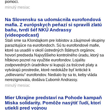
pomoci.
minulý mesiac
Na Slovensku sa udomácnila eurofondová
mafia. Z európskych peňazí si spravili zlatú
baňu, tvrdí šéf NKÚ Andrassy
(videopodcast)
Stali sme sa Klondajkom pre lobistov a záujmové skupiny
parazitujúce na eurofondoch. Sú tu eurofondové mafie,
ktoré sa usadili v okolí ústredných štátnych orgánov,
hovorí predseda Najvyššieho kontrolného úradu, ktorý sa
hĺbkovo pozrel na využitie eurofondov. Lojalitu
zodpovedných úradníkov si kupujú za tisícové platy a
vytvárajú prostredie, ktoré nedokáže byť kritické k
„odlievaniu“ eurofondov. Nedialo by sa to, keby vláda
nerezignovala, dodáva Ľubomír Andrassy.
minulý mesiac
Mier Ukrajine predstaví na Pohode kampaň
Miska solidarity. Pomôže nasýtiť ľudí, ktorí
utiekli pred vojnou