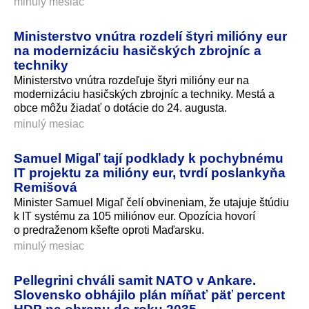
minulý mesiac
Ministerstvo vnútra rozdelí štyri milióny eur
na modernizáciu hasičských zbrojníc a
techniky
Ministerstvo vnútra rozdeľuje štyri milióny eur na
modernizáciu hasičských zbrojníc a techniky. Mestá a
obce môžu žiadať o dotácie do 24. augusta.
minulý mesiac
Samuel Migaľ tají podklady k pochybnému
IT projektu za milióny eur, tvrdí poslankyňa
Remišová
Minister Samuel Migaľ čelí obvineniam, že utajuje štúdiu
k IT systému za 105 miliónov eur. Opozícia hovorí
o predraženom kšefte oproti Maďarsku.
minulý mesiac
Pellegrini chváli samit NATO v Ankare.
Slovensko obhájilo plán míňať päť percent