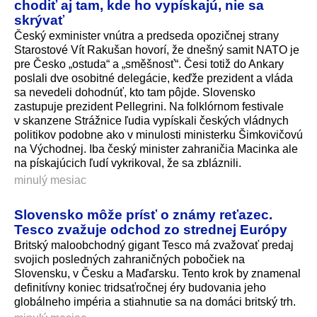
chodiť aj tam, kde ho vypískajú, nie sa
skrývať
Český exminister vnútra a predseda opozičnej strany
Starostové Vít Rakušan hovorí, že dnešný samit NATO je
pre Česko „ostuda“ a „směšnosť“. Česi totiž do Ankary
poslali dve osobitné delegácie, keďže prezident a vláda
sa nevedeli dohodnúť, kto tam pôjde. Slovensko
zastupuje prezident Pellegrini. Na folklórnom festivale
v skanzene Strážnice ľudia vypískali českých vládnych
politikov podobne ako v minulosti ministerku Šimkovičovú
na Východnej. Iba český minister zahraničia Macinka ale
na pískajúcich ľudí vykrikoval, že sa zbláznili.
minulý mesiac
Slovensko môže prísť o známy reťazec.
Tesco zvažuje odchod zo strednej Európy
Britský maloobchodný gigant Tesco má zvažovať predaj
svojich posledných zahraničných pobočiek na
Slovensku, v Česku a Maďarsku. Tento krok by znamenal
definitívny koniec tridsaťročnej éry budovania jeho
globálneho impéria a stiahnutie sa na domáci britský trh.