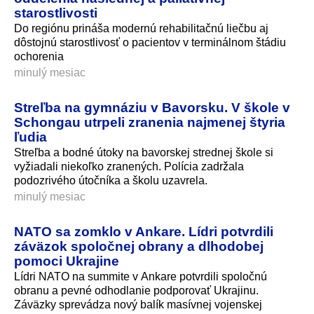
starostlivosti
Do regiónu prináša modernú rehabilitačnú liečbu aj
dôstojnú starostlivosť o pacientov v terminálnom štádiu
ochorenia
minulý mesiac
Streľba na gymnáziu v Bavorsku. V škole v
Schongau utrpeli zranenia najmenej štyria
ľudia
Streľba a bodné útoky na bavorskej strednej škole si
vyžiadali niekoľko zranených. Polícia zadržala
podozrivého útočníka a školu uzavrela.
minulý mesiac
NATO sa zomklo v Ankare. Lídri potvrdili
záväzok spoločnej obrany a dlhodobej
pomoci Ukrajine
Lídri NATO na summite v Ankare potvrdili spoločnú
obranu a pevné odhodlanie podporovať Ukrajinu.
Záväzky sprevádza nový balík masívnej vojenskej