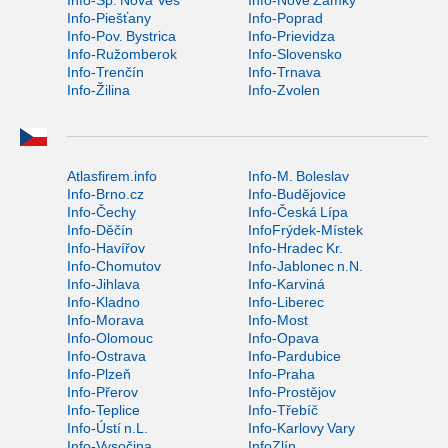
Info-Piešťany
Info-Poprad
Info-Pov. Bystrica
Info-Prievidza
Info-Ružomberok
Info-Slovensko
Info-Trenčín
Info-Trnava
Info-Žilina
Info-Zvolen
Atlasfirem.info
Info-M. Boleslav
Info-Brno.cz
Info-Budějovice
Info-Čechy
Info-Česká Lípa
Info-Děčín
InfoFrýdek-Místek
Info-Havířov
Info-Hradec Kr.
Info-Chomutov
Info-Jablonec n.N.
Info-Jihlava
Info-Karviná
Info-Kladno
Info-Liberec
Info-Morava
Info-Most
Info-Olomouc
Info-Opava
Info-Ostrava
Info-Pardubice
Info-Plzeň
Info-Praha
Info-Přerov
Info-Prostějov
Info-Teplice
Info-Třebíč
Info-Ústí n.L.
Info-Karlovy Vary
Info-Vysočina
InfoZlín