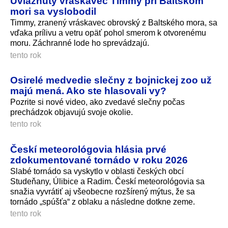
Uviaznutý vráskavec Timmy pri Baltskom
mori sa vyslobodil
Timmy, zranený vráskavec obrovský z Baltského mora, sa
vďaka prílivu a vetru opäť pohol smerom k otvorenému
moru. Záchranné lode ho sprevádzajú.
tento rok
Osirelé medvedie slečny z bojnickej zoo už
majú mená. Ako ste hlasovali vy?
Pozrite si nové video, ako zvedavé slečny počas
prechádzok objavujú svoje okolie.
tento rok
Českí meteorológovia hlásia prvé
zdokumentované tornádo v roku 2026
Slabé tornádo sa vyskytlo v oblasti českých obcí
Studeňany, Úlibice a Radim. Českí meteorológovia sa
snažia vyvrátiť aj všeobecne rozšírený mýtus, že sa
tornádo „spúšťa“ z oblaku a následne dotkne zeme.
tento rok