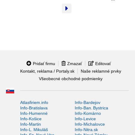
Pridať firmu
Zmazať
Editovať
Kontakt, reklama / Portaly.sk
Naše reklamné prvky
Všeobecné obchodné podmienky
Atlasfiriem.info
Info-Bardejov
Info-Bratislava
Info-Ban. Bystrica
Info-Humenné
Info-Komárno
Info-Košice
Info-Levice
Info-Martin
Info-Michalovce
Info-L. Mikuláš
Info-Nitra.sk
Info-Sp. Nová Ves
Info-Nové Zámky