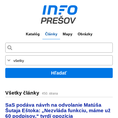
Katalóg
Články
Mapy
Obrázky
Hľadať
Všetky články
450. strana
SaS podáva návrh na odvolanie Matúša
Šutaja Eštoka: „Nezvláda funkciu, máme už
60 podpisov,“ tvrdí opozícia