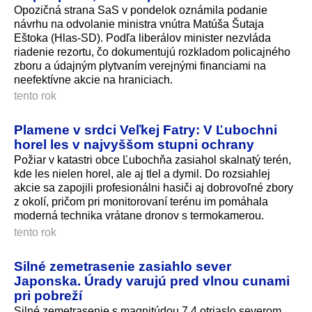
Opozičná strana SaS v pondelok oznámila podanie
návrhu na odvolanie ministra vnútra Matúša Šutaja
Eštoka (Hlas-SD). Podľa liberálov minister nezvláda
riadenie rezortu, čo dokumentujú rozkladom policajného
zboru a údajným plytvaním verejnými financiami na
neefektívne akcie na hraniciach.
tento rok
Plamene v srdci Veľkej Fatry: V Ľubochni
horel les v najvyššom stupni ochrany
Požiar v katastri obce Ľubochňa zasiahol skalnatý terén,
kde les nielen horel, ale aj tlel a dymil. Do rozsiahlej
akcie sa zapojili profesionálni hasiči aj dobrovoľné zbory
z okolí, pričom pri monitorovaní terénu im pomáhala
moderná technika vrátane dronov s termokamerou.
tento rok
Silné zemetrasenie zasiahlo sever
Japonska. Úrady varujú pred vlnou cunami
pri pobreží
Silné zemetrasenie s magnitúdou 7,4 otriaslo severom