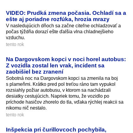
VIDEO: Prudká zmena počasia. Ochladí sa a
ešte aj poriadne rozfúka, hrozia mrazy
V nasledujúcich dňoch sa začne citeľne ochladzovať a
počas týždňa dorazí ešte ďalšia vlna chladnejšieho
vzduchu.
tento rok
Na Dargovskom kopci v noci horel autobus:
Z vozidla zostal len vrak, incident sa
zaobišiel bez zranení
Sobotná noc na Dargovskom kopci sa zmenila na boj
s plameňmi. Krátko pred pol treťou ráno tam vypukol
rozsiahly požiar autobusu, v ktorom sa nachádzali
desiatky cestujúcich. Napriek tomu, že vozidlo po
príchode hasičov zhorelo do tla, vďaka rýchlej reakcii sa
nikomu nič nestalo.
tento rok
Inšpekcia pri čurillovcoch pochybila,