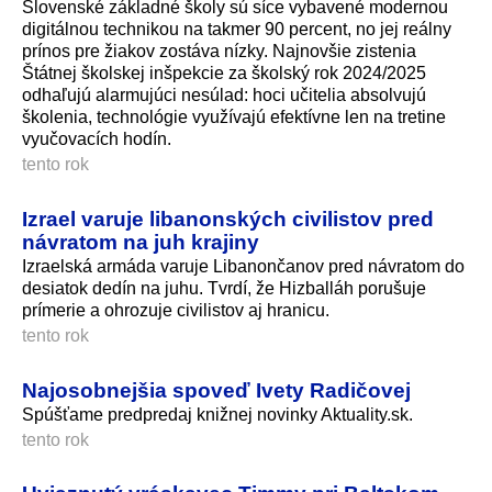
Slovenské základné školy sú síce vybavené modernou
digitálnou technikou na takmer 90 percent, no jej reálny
prínos pre žiakov zostáva nízky. Najnovšie zistenia
Štátnej školskej inšpekcie za školský rok 2024/2025
odhaľujú alarmujúci nesúlad: hoci učitelia absolvujú
školenia, technológie využívajú efektívne len na tretine
vyučovacích hodín.
tento rok
Izrael varuje libanonských civilistov pred
návratom na juh krajiny
Izraelská armáda varuje Libanončanov pred návratom do
desiatok dedín na juhu. Tvrdí, že Hizballáh porušuje
prímerie a ohrozuje civilistov aj hranicu.
tento rok
Najosobnejšia spoveď Ivety Radičovej
Spúšťame predpredaj knižnej novinky Aktuality.sk.
tento rok