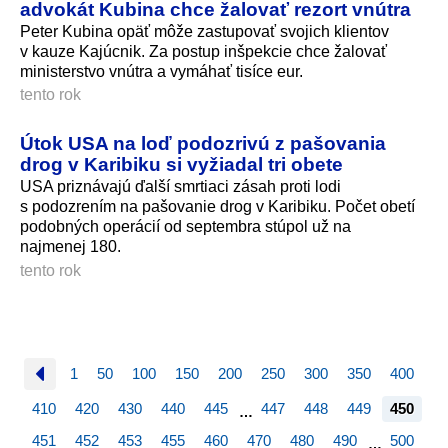
advokát Kubina chce žalovať rezort vnútra
Peter Kubina opäť môže zastupovať svojich klientov
v kauze Kajúcnik. Za postup inšpekcie chce žalovať
ministerstvo vnútra a vymáhať tisíce eur.
tento rok
Útok USA na loď podozrivú z pašovania
drog v Karibiku si vyžiadal tri obete
USA priznávajú ďalší smrtiaci zásah proti lodi
s podozrením na pašovanie drog v Karibiku. Počet obetí
podobných operácií od septembra stúpol už na
najmenej 180.
tento rok
1
50
100
150
200
250
300
350
400
410
420
430
440
445
447
448
449
450
…
451
452
453
455
460
470
480
490
500
…