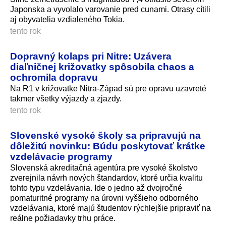
Japonska a vyvolalo varovanie pred cunami. Otrasy cítili
aj obyvatelia vzdialeného Tokia.
tento rok
Dopravný kolaps pri Nitre: Uzávera
diaľničnej križovatky spôsobila chaos a
ochromila dopravu
Na R1 v križovatke Nitra-Západ sú pre opravu uzavreté
takmer všetky výjazdy a zjazdy.
tento rok
Slovenské vysoké školy sa pripravujú na
dôležitú novinku: Búdu poskytovať krátke
vzdelávacie programy
Slovenská akreditačná agentúra pre vysoké školstvo
zverejnila návrh nových štandardov, ktoré určia kvalitu
tohto typu vzdelávania. Ide o jedno až dvojročné
pomaturitné programy na úrovni vyššieho odborného
vzdelávania, ktoré majú študentov rýchlejšie pripraviť na
reálne požiadavky trhu práce.