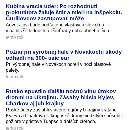
Kubina vracia úder: Po rozhodnutí
prokurátora žaluje štát a mieri na inšpekciu.
Čurillovcov zastupovať môže
Advokátovi bude podľa jeho vlastných slov cťou
v najbližších dňoch rozšíriť rady obhajobného tímu.
tento rok
Požiar pri výrobnej hale v Novákoch: škody
odhadli na 300- tisíc eur
Pri výrobnej hale v Novákoch horeli v noci plastové
palety.
tento rok
Rusko spustilo ďalšiu nočnú vlnu útokov
dronmi na Ukrajinu. Zásahy hlásia Kyjev,
Charkov aj juh krajiny
Ruské údery zasiahli viaceré regióny Ukrajiny vrátane
Kyjeva a Charkova. Ukrajinské drony medzitým spôsobili
požiare v prístave Tuapse a ďalších cieľoch.
tento rok