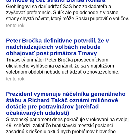
Gröhlingovi sa darí udržať SaS bez zakladateľa a
zvyšovať preferencie. Sulík ale po odchode z vlastnej
strany chystá návrat, ktorý môže Sasku pripraviť o voličov.
tento rok
Peter Bročka definitívne potvrdil, že v
nadchádzajúcich voľbách nebude
obhajovať post primátora Trnavy
Trnavský primátor Peter Bročka prostredníctvom
oficiálneho vyhlásenia oznámil, že sa v najbližšom
volebnom období nebude uchádzať o znovuzvolenie.
tento rok
Prezident vymenuje náčelníka generálneho
štábu a Richard Takáč oznámi miliónové
dotácie pre potravinárov (prehľad
očakávaných udalostí)
Slovenský parlament dnes pokračuje v rokovaní na svojej
49. schôdzi, zatiaľ čo bratislavskí mestskí poslanci
zasadnú k riešeniu aktuálnych problémov hlavného