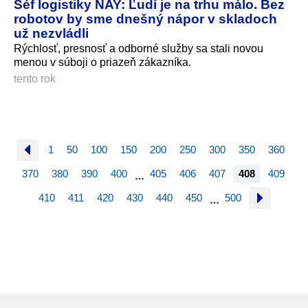
Šéf logistiky NAY: Ľudí je na trhu málo. Bez
robotov by sme dnešný nápor v skladoch
už nezvládli
Rýchlosť, presnosť a odborné služby sa stali novou
menou v súboji o priazeň zákazníka.
tento rok
1
50
100
150
200
250
300
350
360
370
380
390
400
405
406
407
408
409
…
410
411
420
430
440
450
500
…