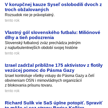
V korupčnej kauze Syseľ oslobodili dvoch z
troch obžalovaných
Rozsudok nie je právoplatný.
tento rok
Vlastný gól slovenského futbalu: Miliónové
dlhy a tieň podozrenia
Slovenský futbalový zväz prechádza jedným
z najturbulen­tnejších období svojej histórie
tento rok
Izrael zadržal približne 175 aktivistov z flotily
vezúcej pomoc do Pásma Gazy
Izrael kontroluje všetky vstupy do Pásma Gazy a čelí
obvineniam OSN i mimovládnych organizácií
z blokovania prísunu tovaru.
tento rok
Richard Sulík vie SaS úplne potopiť. Spraviť
to môže aj cez stranu Borisa Kollára