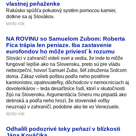
vlastnej peňaženke
Rakúsko spúšťa pokutový systém pomocou kamier,
dotkne sa aj Slovákov.
tento rok
NA ROVINU so Samuelom Zubom: Roberta
Fica trápia len peniaze. Iba zastavenie
eurofondov ho môže priviesť k rozumu
Slováci v zahraničí videli svet a vedia, že inde to môže
fungovať lepšie ako na Slovensku, preto sú pre vládu
nebezpeční, hovorí Samuel Zubo, šéf združenia Srdcom
doma. Zákaz volieb poštou podľa neho postihne
kamionistov, opatrovateľky, dôchodcov v nemocniciach aj
dovolenkárov – teda desaťtisíce ľudí, ktorí v skutočnosti
žijú na Slovensku. Argumentácia Smeru mu pripadá ako
detinská a podľa neho hrozí, že slovenské voľby
neuznajú v zahraničí, podobne ako tie vo Venezuele.
tento rok
Odhalili podozrivé toky peňazí v blízkosti
Jána Kováčika