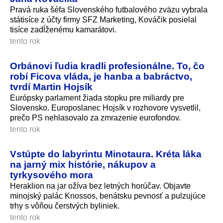
Pravá ruka šéfa Slovenského futbalového zväzu vybrala
státisíce z účty firmy SFZ Marketing, Kováčik posielal
tisíce zadĺženému kamarátovi.
tento rok
Orbánovi ľudia kradli profesionálne. To, čo
robí Ficova vláda, je hanba a babráctvo,
tvrdí Martin Hojsík
Európsky parlament žiada stopku pre miliardy pre
Slovensko. Europoslanec Hojsík v rozhovore vysvetlil,
prečo PS nehlasovalo za zmrazenie eurofondov.
tento rok
Vstúpte do labyrintu Minotaura. Kréta láka
na jarný mix histórie, nákupov a
tyrkysového mora
Heraklion na jar ožíva bez letných horúčav. Objavte
minojský palác Knossos, benátsku pevnosť a pulzujúce
trhy s vôňou čerstvých byliniek.
tento rok