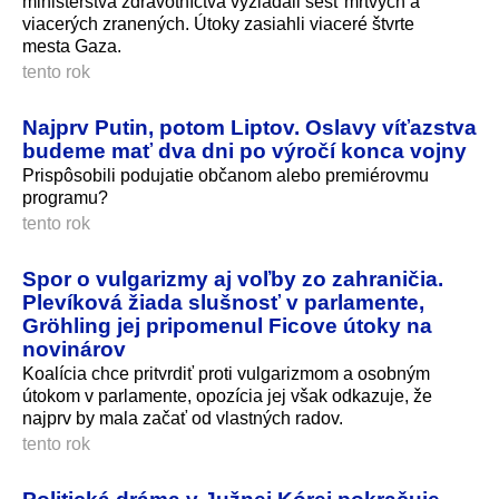
ministerstva zdravotníctva vyžiadali šesť mŕtvych a
viacerých zranených. Útoky zasiahli viaceré štvrte
mesta Gaza.
tento rok
Najprv Putin, potom Liptov. Oslavy víťazstva
budeme mať dva dni po výročí konca vojny
Prispôsobili podujatie občanom alebo premiérovmu
programu?
tento rok
Spor o vulgarizmy aj voľby zo zahraničia.
Plevíková žiada slušnosť v parlamente,
Gröhling jej pripomenul Ficove útoky na
novinárov
Koalícia chce pritvrdiť proti vulgarizmom a osobným
útokom v parlamente, opozícia jej však odkazuje, že
najprv by mala začať od vlastných radov.
tento rok
Politická dráma v Južnej Kórei pokračuje.