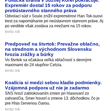
Expremiér dostal 15 rokov za podporu
protiústavného stanného práva
Odvolací súd v Soule znížil expremiérovi Han Tok-suovi
trest za napomáhanie pri neústavnom stannom práve. Aj
po verdikte však zostáva za mrežami na 15 rokov.
tento rok
Predpoveď na štvrtok: Prevažne oblačno,
na strednom a východnom Slovensku
hrozia zrážky a búrky
Vo štvrtok sa očakáva veľká oblačnosť s dennými
maximami do 24 stupňov Celzia.
tento rok
Koalícia si medzi sebou kladie podmienky.
Vzájomná podpora už nie je zadarmo
SNS hrozí zablokovaním zmien pri hlasovaní zo
zahraničia, Smer hovorí o zmene 13. dôchodkov, čo je
pre Hlas červenou čiarou.
tento rok