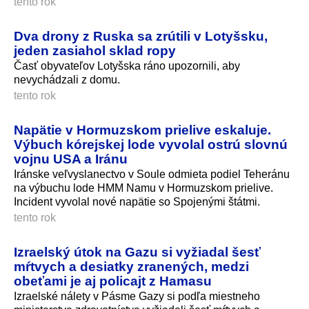
tento rok
Dva drony z Ruska sa zrútili v Lotyšsku,
jeden zasiahol sklad ropy
Časť obyvateľov Lotyšska ráno upozornili, aby
nevychádzali z domu.
tento rok
Napätie v Hormuzskom prielive eskaluje.
Výbuch kórejskej lode vyvolal ostrú slovnú
vojnu USA a Iránu
Iránske veľvyslanectvo v Soule odmieta podiel Teheránu
na výbuchu lode HMM Namu v Hormuzskom prielive.
Incident vyvolal nové napätie so Spojenými štátmi.
tento rok
Izraelský útok na Gazu si vyžiadal šesť
mŕtvych a desiatky zranených, medzi
obeťami je aj policajt z Hamasu
Izraelské nálety v Pásme Gazy si podľa miestneho