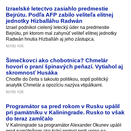
Izraelské letectvo zasiahlo predmestie
Bejrútu. Podľa AFP zabilo veliteľa elitnej
jednotky Hizballáhu Radwán
Izrael podnikol cielený letecký úder na predmestie
Bejrútu, pri ktorom mal zahynúť veliteľ elitnej jednotky
Radwán hnutia Hizballáh aj jeho zástupca.
tento rok
Šimečkovci ako chobotnica? Chmelár
hovorí o praní špinavých peňazí. Vytiahol aj
skromnosť Husáka
Choďte do čerta s takouto politikou, soptí politický
analytik Chmelár a opozíciu nazýva vtipálkami.
tento rok
Programátor sa pred rokom v Rusku upálil
pri pamätníku v Kaliningrade. Rusko to však
do teraz zamlčalo
V Kaliningrade sa programátor Alexander Okunev upálil
pred pamätníkom ako tichý protest proti vojne na