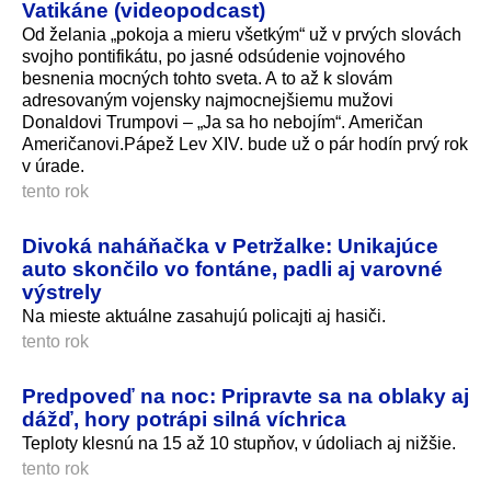
Vatikáne (videopodcast)
Od želania „pokoja a mieru všetkým“ už v prvých slovách
svojho pontifikátu, po jasné odsúdenie vojnového
besnenia mocných tohto sveta. A to až k slovám
adresovaným vojensky najmocnejšiemu mužovi
Donaldovi Trumpovi – „Ja sa ho nebojím“. Američan
Američanovi.Pápež Lev XIV. bude už o pár hodín prvý rok
v úrade.
tento rok
Divoká naháňačka v Petržalke: Unikajúce
auto skončilo vo fontáne, padli aj varovné
výstrely
Na mieste aktuálne zasahujú policajti aj hasiči.
tento rok
Predpoveď na noc: Pripravte sa na oblaky aj
dážď, hory potrápi silná víchrica
Teploty klesnú na 15 až 10 stupňov, v údoliach aj nižšie.
tento rok