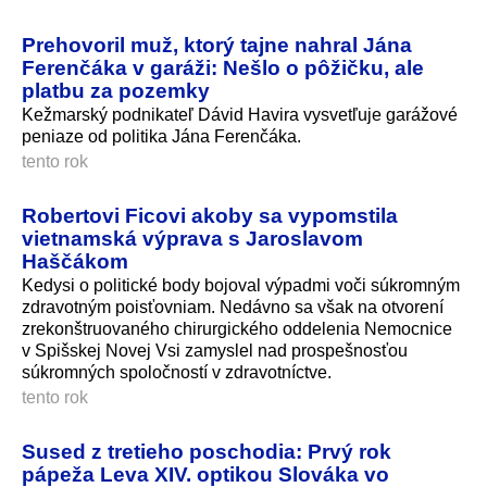
Prehovoril muž, ktorý tajne nahral Jána
Ferenčáka v garáži: Nešlo o pôžičku, ale
platbu za pozemky
Kežmarský podnikateľ Dávid Havira vysvetľuje garážové
peniaze od politika Jána Ferenčáka.
tento rok
Robertovi Ficovi akoby sa vypomstila
vietnamská výprava s Jaroslavom
Haščákom
Kedysi o politické body bojoval výpadmi voči súkromným
zdravotným poisťovniam. Nedávno sa však na otvorení
zrekonštruovaného chirurgického oddelenia Nemocnice
v Spišskej Novej Vsi zamyslel nad prospešnosťou
súkromných spoločností v zdravotníctve.
tento rok
Sused z tretieho poschodia: Prvý rok
pápeža Leva XIV. optikou Slováka vo