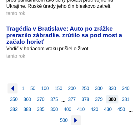
Ukrajine. Ruské úrady jeho čin bleskovo zatreli.
tento rok
Tragédia v Bratislave: Auto po zrážke
prerazilo zábradlie, zrútilo sa pod most a
začalo horieť
Vodič v horiacom vraku prišiel o život.
tento rok
1
50
100
150
200
250
300
330
340
350
360
370
375
377
378
379
380
381
…
382
383
385
390
400
410
420
430
450
…
500