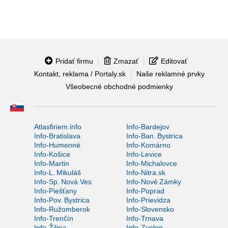
Pridať firmu
Zmazať
Editovať
Kontakt, reklama / Portaly.sk
Naše reklamné prvky
Všeobecné obchodné podmienky
Atlasfiriem.info
Info-Bardejov
Info-Bratislava
Info-Ban. Bystrica
Info-Humenné
Info-Komárno
Info-Košice
Info-Levice
Info-Martin
Info-Michalovce
Info-L. Mikuláš
Info-Nitra.sk
Info-Sp. Nová Ves
Info-Nové Zámky
Info-Piešťany
Info-Poprad
Info-Pov. Bystrica
Info-Prievidza
Info-Ružomberok
Info-Slovensko
Info-Trenčín
Info-Trnava
Info-Žilina
Info-Zvolen