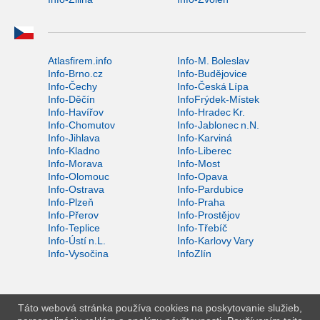
Atlasfirem.info
Info-M. Boleslav
Info-Brno.cz
Info-Budějovice
Info-Čechy
Info-Česká Lípa
Info-Děčín
InfoFrýdek-Místek
Info-Havířov
Info-Hradec Kr.
Info-Chomutov
Info-Jablonec n.N.
Info-Jihlava
Info-Karviná
Info-Kladno
Info-Liberec
Info-Morava
Info-Most
Info-Olomouc
Info-Opava
Info-Ostrava
Info-Pardubice
Info-Plzeň
Info-Praha
Info-Přerov
Info-Prostějov
Info-Teplice
Info-Třebíč
Info-Ústí n.L.
Info-Karlovy Vary
Info-Vysočina
InfoZlín
Táto webová stránka používa cookies na poskytovanie služieb,