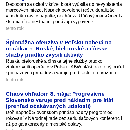
Decodom sa ocitol v kríze, ktorá vyústila do nevyplatenia
marcových miezd. Napriek povolenej reštrukturalizácii
v podniku rastie napätie, odchádza kľúčový manažment a
sklamaní zamestnanci podávajú výpovede.
tento rok
Špionážna ofenzíva v Poľsku naberá na
obrátkach. Ruské, bieloruské a čínske
služby prudko zvýšili aktivity
Ruské, bieloruské a čínske tajné služby prudko
zintenzívnili operácie v Poľsku. ABW hlási rekordný počet
špionážnych prípadov a varuje pred rastúcou hrozbou.
tento rok
Chaos ohľadom 8. mája: Progresívne
Slovensko varuje pred nákladmi pre štát
(prehľad očakávaných udalostí)
Deň naprieč Slovenskom prináša nabitý program od
rokovaní v Národnej rade cez sériu tlačových konferencií
až po galakoncerty a mestské oslavy.