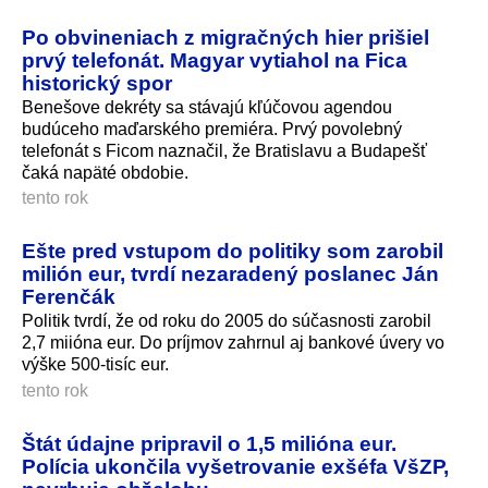
Po obvineniach z migračných hier prišiel
prvý telefonát. Magyar vytiahol na Fica
historický spor
Benešove dekréty sa stávajú kľúčovou agendou
budúceho maďarského premiéra. Prvý povolebný
telefonát s Ficom naznačil, že Bratislavu a Budapešť
čaká napäté obdobie.
tento rok
Ešte pred vstupom do politiky som zarobil
milión eur, tvrdí nezaradený poslanec Ján
Ferenčák
Politik tvrdí, že od roku do 2005 do súčasnosti zarobil
2,7 miióna eur. Do príjmov zahrnul aj bankové úvery vo
výške 500-tisíc eur.
tento rok
Štát údajne pripravil o 1,5 milióna eur.
Polícia ukončila vyšetrovanie exšéfa VšZP,