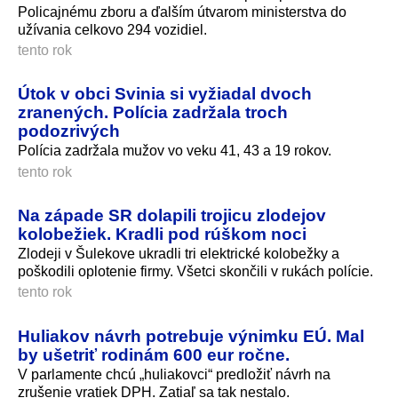
Policajnému zboru a ďalším útvarom ministerstva do
užívania celkovo 294 vozidiel.
tento rok
Útok v obci Svinia si vyžiadal dvoch
zranených. Polícia zadržala troch
podozrivých
Polícia zadržala mužov vo veku 41, 43 a 19 rokov.
tento rok
Na západe SR dolapili trojicu zlodejov
kolobežiek. Kradli pod rúškom noci
Zlodeji v Šulekove ukradli tri elektrické kolobežky a
poškodili oplotenie firmy. Všetci skončili v rukách polície.
tento rok
Huliakov návrh potrebuje výnimku EÚ. Mal
by ušetriť rodinám 600 eur ročne.
V parlamente chcú „huliakovci“ predložiť návrh na
zrušenie vratiek DPH. Zatiaľ sa tak nestalo.