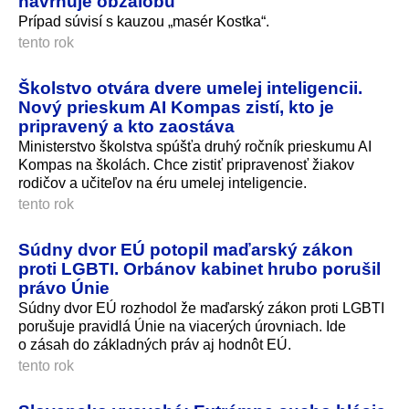
navrhuje obžalobu
Prípad súvisí s kauzou „masér Kostka“.
tento rok
Školstvo otvára dvere umelej inteligencii.
Nový prieskum AI Kompas zistí, kto je
pripravený a kto zaostáva
Ministerstvo školstva spúšťa druhý ročník prieskumu AI
Kompas na školách. Chce zistiť pripravenosť žiakov
rodičov a učiteľov na éru umelej inteligencie.
tento rok
Súdny dvor EÚ potopil maďarský zákon
proti LGBTI. Orbánov kabinet hrubo porušil
právo Únie
Súdny dvor EÚ rozhodol že maďarský zákon proti LGBTI
porušuje pravidlá Únie na viacerých úrovniach. Ide
o zásah do základných práv aj hodnôt EÚ.
tento rok