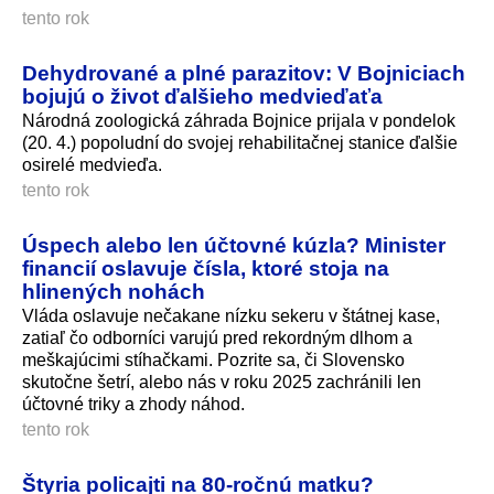
tento rok
Dehydrované a plné parazitov: V Bojniciach
bojujú o život ďalšieho medvieďaťa
Národná zoologická záhrada Bojnice prijala v pondelok
(20. 4.) popoludní do svojej rehabilitačnej stanice ďalšie
osirelé medvieďa.
tento rok
Úspech alebo len účtovné kúzla? Minister
financií oslavuje čísla, ktoré stoja na
hlinených nohách
Vláda oslavuje nečakane nízku sekeru v štátnej kase,
zatiaľ čo odborníci varujú pred rekordným dlhom a
meškajúcimi stíhačkami. Pozrite sa, či Slovensko
skutočne šetrí, alebo nás v roku 2025 zachránili len
účtovné triky a zhody náhod.
tento rok
Štyria policajti na 80-ročnú matku?