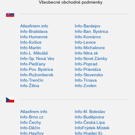
Všeobecné obchodné podmienky
Atlasfiriem.info
Info-Bardejov
Info-Bratislava
Info-Ban. Bystrica
Info-Humenné
Info-Komárno
Info-Košice
Info-Levice
Info-Martin
Info-Michalovce
Info-L. Mikuláš
Info-Nitra.sk
Info-Sp. Nová Ves
Info-Nové Zámky
Info-Piešťany
Info-Poprad
Info-Pov. Bystrica
Info-Prievidza
Info-Ružomberok
Info-Slovensko
Info-Trenčín
Info-Trnava
Info-Žilina
Info-Zvolen
Atlasfirem.info
Info-M. Boleslav
Info-Brno.cz
Info-Budějovice
Info-Čechy
Info-Česká Lípa
Info-Děčín
InfoFrýdek-Místek
Info-Havířov
Info-Hradec Kr.