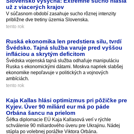
Slovensko vysychá: Extrémne sucho hlásia
už z viacerých krajov
V súčasnom období zasahuje sucho rôznej intenzity
približne dve tretiny územia Slovenska.
tento rok
Ruská ekonomika len predstiera silu, tvrdí
Švédsko. Tajná služba varuje pred vyššou
infláciou a skrytým deficitom
Švédska vojenská tajná služba odhaľuje manipuláciu
Ruska s ekonomickými dátami. Moskva napriek slabšej
ekonomike nepoľavuje v politických a vojnových
ambíciách.
tento rok
Kaja Kallas hlási optimizmus pri pôžičke pre
Kyjev. Úver 90 miliárd eur má po páde
Orbána šancu na prielom
Šéfka diplomacie EÚ Kaja Kallasová verí v rýchle
schválenie 90 miliardového úveru pre Ukrajinu. Nádej
stúpla po volebnej porážke Viktora Orbána.