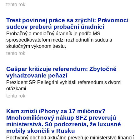
tento rok
Trest povinnej práce sa zrýchli: Právomoci
sudcov preberú probační úradníci
Probačný a mediačný úradník je podľa MS
sprostredkovateľom medzi rozhodnutím sudcu a
skutočným výkonom trestu.
tento rok
Gašpar kritizuje referendum: Zbytočné
vyhadzovanie peňazí
Prezident SR Pellegrini vyhlásil referendum s dvomi
otázkami.
tento rok
Kam zmizli iPhony za 17 miliónov?
Mnohomiliónový nákup SFZ preverujú
ministerstvá. Sú podozrenia, že luxusné
mobily skončili v Rusku
Pochybný obchod aktuálne preveruje ministerstvo financií