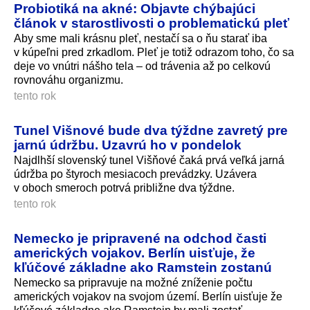
Probiotiká na akné: Objavte chýbajúci
článok v starostlivosti o problematickú pleť
Aby sme mali krásnu pleť, nestačí sa o ňu starať iba
v kúpeľni pred zrkadlom. Pleť je totiž odrazom toho, čo sa
deje vo vnútri nášho tela – od trávenia až po celkovú
rovnováhu organizmu.
tento rok
Tunel Višnové bude dva týždne zavretý pre
jarnú údržbu. Uzavrú ho v pondelok
Najdlhší slovenský tunel Višňové čaká prvá veľká jarná
údržba po štyroch mesiacoch prevádzky. Uzávera
v oboch smeroch potrvá približne dva týždne.
tento rok
Nemecko je pripravené na odchod časti
amerických vojakov. Berlín uisťuje, že
kľúčové základne ako Ramstein zostanú
Nemecko sa pripravuje na možné zníženie počtu
amerických vojakov na svojom území. Berlín uisťuje že