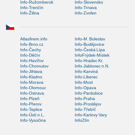
Info-Ružomberok
Info-Slovensko
Info-Trenčín
Info-Trnava
Info-Žilina
Info-Zvolen
Atlasfirem.info
Info-M. Boleslav
Info-Brno.cz
Info-Budějovice
Info-Čechy
Info-Česká Lípa
Info-Děčín
InfoFrýdek-Místek
Info-Havířov
Info-Hradec Kr.
Info-Chomutov
Info-Jablonec n.N.
Info-Jihlava
Info-Karviná
Info-Kladno
Info-Liberec
Info-Morava
Info-Most
Info-Olomouc
Info-Opava
Info-Ostrava
Info-Pardubice
Info-Plzeň
Info-Praha
Info-Přerov
Info-Prostějov
Info-Teplice
Info-Třebíč
Info-Ústí n.L.
Info-Karlovy Vary
Info-Vysočina
InfoZlín