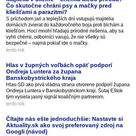
Čo skutočne chráni psy a mačky pred
kliešťami a parazitmi?
S príchodom jari a teplejších dní vstupujú majitelia
domácich zvierat do každoročného boja proti blchám a
kliešťom. Hoci mnohí hľadajú prírodné riešenia, aby sa
vyhli chémii, odborníci varujú, že nie všetky sú
bezpečné – najmä pokiaľ ide o mačky.
tento rok
Hlas v župných voľbách opäť podporí
Ondreja Luntera za župana
Banskobystrického kraja
Hlas-SD ako prvá vládna strana otvorene podporí župana
Ondreja Luntera v Banskobystrickom kraji. Šutaj Eštok
tým vysiela jasný signál koaličným partnerom.
tento rok
Čítajte nás ešte jednoduchšie: Nastavte si
Aktuality.sk ako svoj preferovaný zdroj na
Googli (návod)