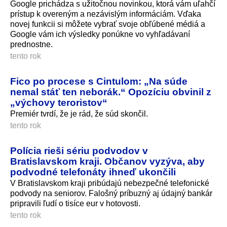
Google prichádza s užitočnou novinkou, ktorá vám uľahčí
prístup k overeným a nezávislým informáciám. Vďaka
novej funkcii si môžete vybrať svoje obľúbené médiá a
Google vám ich výsledky ponúkne vo vyhľadávaní
prednostne.
tento rok
Fico po procese s Cintulom: „Na súde
nemal stáť ten neborák.“ Opozíciu obvinil z
„výchovy teroristov“
Premiér tvrdí, že je rád, že súd skončil.
tento rok
Polícia rieši sériu podvodov v
Bratislavskom kraji. Občanov vyzýva, aby
podvodné telefonáty ihneď ukončili
V Bratislavskom kraji pribúdajú nebezpečné telefonické
podvody na seniorov. Falošný príbuzný aj údajný bankár
pripravili ľudí o tisíce eur v hotovosti.
tento rok