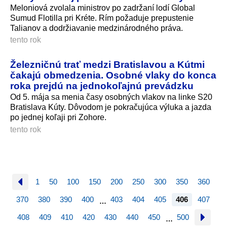
Meloniová zvolala ministrov po zadržaní lodí Global
Sumud Flotilla pri Kréte. Rím požaduje prepustenie
Talianov a dodržiavanie medzinárodného prá­va.
tento rok
Železničnú trať medzi Bratislavou a Kútmi
čakajú obmedzenia. Osobné vlaky do konca
roka prejdú na jednokoľajnú prevádzku
Od 5. mája sa menia časy osobných vlakov na linke S20
Bratislava Kúty. Dôvodom je pokračujúca výluka a jazda
po jednej koľaji pri Zohore.
tento rok
1
50
100
150
200
250
300
350
360
370
380
390
400
403
404
405
406
407
…
408
409
410
420
430
440
450
500
…