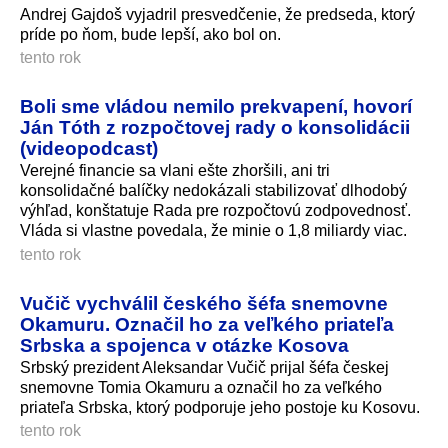
Andrej Gajdoš vyjadril presvedčenie, že predseda, ktorý
príde po ňom, bude lepší, ako bol on.
tento rok
Boli sme vládou nemilo prekvapení, hovorí
Ján Tóth z rozpočtovej rady o konsolidácii
(videopodcast)
Verejné financie sa vlani ešte zhoršili, ani tri
konsolidačné balíčky nedokázali stabilizovať dlhodobý
výhľad, konštatuje Rada pre rozpočtovú zodpovednosť.
Vláda si vlastne povedala, že minie o 1,8 miliardy vi­ac.
tento rok
Vučič vychválil českého šéfa snemovne
Okamuru. Označil ho za veľkého priateľa
Srbska a spojenca v otázke Kosova
Srbský prezident Aleksandar Vučič prijal šéfa českej
snemovne Tomia Okamuru a označil ho za veľkého
priateľa Srbska, ktorý podporuje jeho postoje ku Kosovu.
tento rok