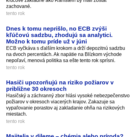
kľúčové základne ako Ramstein by mali zostať
zachované.
tento rok
Dnes k tomu neprišlo, no ECB zvýši
kľúčovú sadzbu, zhodujú sa analytici.
Možno k tomu príde už v júni
ECB vyčkáva s ďalším krokom a drží depozitnú sadzbu
na dvoch percentách. Ak napätie na Blízkom východe
nepoľaví, menová politika sa ešte tento rok sprísni.
tento rok
Hasiči upozorňujú na riziko požiarov v
približne 30 okresoch
Hasičský a záchranný zbor hlási vysoké nebezpečenstvo
požiarov v okresoch viacerých krajov. Zakazuje sa
vypaľovanie porastov aj zakladanie ohňa na rizikových
miestach.
tento rok
Majitelia v dileme – chémia alebo príroda?