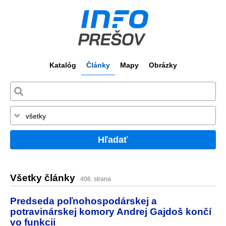
Katalóg
Články
Mapy
Obrázky
Hľadať
Všetky články
406. strana
Predseda poľnohospodárskej a
potravinárskej komory Andrej Gajdoš končí
vo funkcii