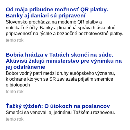
Od mája pribudne možnosť QR platby.
Banky aj daniari sú pripravení
Slovensko prechádza na moderné QR platby a
notifikačné účty. Banky aj finančná správa hlásia plnú
pripravenosť na rýchle a bezpečné bezhotovostné platby.
tento rok
Bobria hrádza v Tatrách skončí na súde.
Aktivisti žalujú ministerstvo pre výnimku na
jej odstránenie
Bobor vodný patrí medzi druhy európskeho významu,
k ochrane ktorých sa SR zaviazala prijatím smernice
o biotopoch
tento rok
Ťažký týždeň: O útokoch na poslancov
Smeráci sa venovali aj jednému Ťažkému rozhovoru.
tento rok