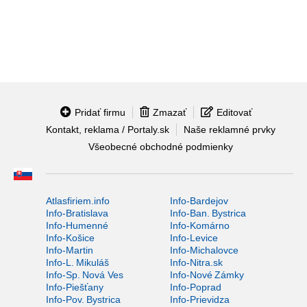
Pridať firmu
Zmazať
Editovať
Kontakt, reklama / Portaly.sk
Naše reklamné prvky
Všeobecné obchodné podmienky
Atlasfiriem.info
Info-Bardejov
Info-Bratislava
Info-Ban. Bystrica
Info-Humenné
Info-Komárno
Info-Košice
Info-Levice
Info-Martin
Info-Michalovce
Info-L. Mikuláš
Info-Nitra.sk
Info-Sp. Nová Ves
Info-Nové Zámky
Info-Piešťany
Info-Poprad
Info-Pov. Bystrica
Info-Prievidza