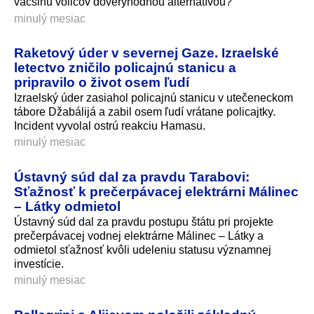
väčšinu voličov dôveryhodnou alternatívou?
minulý mesiac
Raketový úder v severnej Gaze. Izraelské
letectvo zničilo policajnú stanicu a
pripravilo o život osem ľudí
Izraelský úder zasiahol policajnú stanicu v utečeneckom
tábore Džabálijá a zabil osem ľudí vrátane policajtky.
Incident vyvolal ostrú reakciu Hamasu.
minulý mesiac
Ústavný súd dal za pravdu Tarabovi:
Sťažnosť k prečerpávacej elektrárni Málinec
– Látky odmietol
Ústavný súd dal za pravdu postupu štátu pri projekte
prečerpávacej vodnej elektrárne Málinec – Látky a
odmietol sťažnosť kvôli udeleniu statusu významnej
investície.
minulý mesiac