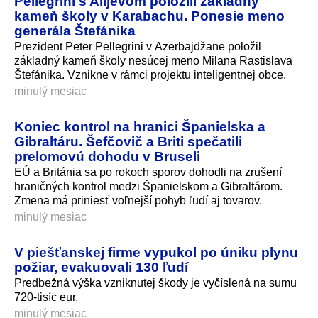
Pellegrini s Alijevom položili základný
kameň školy v Karabachu. Ponesie meno
generála Štefánika
Prezident Peter Pellegrini v Azerbajdžane položil
základný kameň školy nesúcej meno Milana Rastislava
Štefánika. Vznikne v rámci projektu inteligentnej obce.
minulý mesiac
Koniec kontrol na hranici Španielska a
Gibraltáru. Šefčovič a Briti spečatili
prelomovú dohodu v Bruseli
EÚ a Británia sa po rokoch sporov dohodli na zrušení
hraničných kontrol medzi Španielskom a Gibraltárom.
Zmena má priniesť voľnejší pohyb ľudí aj tovarov.
minulý mesiac
V piešťanskej firme vypukol po úniku plynu
požiar, evakuovali 130 ľudí
Predbežná výška vzniknutej škody je vyčíslená na sumu
720-tisíc eur.
minulý mesiac