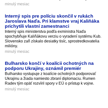
minulý mesiac
Interný spis pre políciu skončil v rukách
Jaroslava Naďa. Pri klamstve vraj Kaliňáka
prichytili vlastní zamestnanci
Interný spis ministerstva podľa exministra Naďa
spochybňuje Kaliňákovu verziu o vyradení systému Kub.
Slovensko zaň získalo desiatky tisíc, sprostredkovatelia
milióny.
minulý mesiac
Bulharsko končí v koalícii ochotných na
podporu Ukrajiny, oznámil premiér
Bulharsko vystupuje z koalície ochotných podporovať
Ukrajinu a žiada namiesto zbraní diplomaciu. Rumen
Radev tým opäť rozvíril spory v EÚ o prístup k vojne.
minulý mesiac