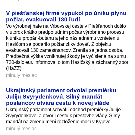
V piešťanskej firme vypukol po úniku plynu
požiar, evakuovali 130 ľudí
Vo výrobnej hale na Vrbovskej ceste v Piešťanoch došlo
v utorok krátko predpoludním počas výrobného procesu
k úniku propán-butánu a jeho následnému vznieteniu.
Hasičom sa podarilo požiar zlikvidovať. Z objektu
evakuovali 130 zamestnancov. Zranila sa jedna osoba.
Predbežná výška vzniknutej škody je vyčíslená na sumu
720-tisíc eur. Informoval o tom Hasičský a záchranný zbor
(HaZZ).
minulý mesiac
Ukrajinský parlament odvolal premiérku
Juliju Svyrydenkovú. Silný mandát
poslancov otvára cestu k novej vláde
Ukrajinský parlament schválil odchod premiérky Julije
Svyrydenkovej a otvoril cestu k prestavbe vlády. Silný
mandát na zmenu mení rozloženie moci v Kyjeve.
minulý mesiac