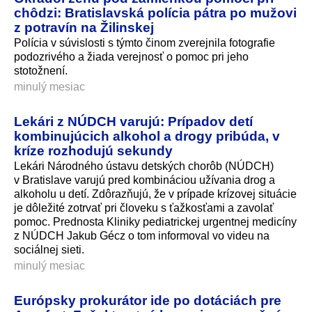
chôdzi: Bratislavská polícia pátra po mužovi
z potravín na Žilinskej
Polícia v súvislosti s týmto činom zverejnila fotografie
podozrivého a žiada verejnosť o pomoc pri jeho
stotožnení.
minulý mesiac
Lekári z NÚDCH varujú: Prípadov detí
kombinujúcich alkohol a drogy pribúda, v
kríze rozhodujú sekundy
Lekári Národného ústavu detských chorôb (NÚDCH)
v Bratislave varujú pred kombináciou užívania drog a
alkoholu u detí. Zdôrazňujú, že v prípade krízovej situácie
je dôležité zotrvať pri človeku s ťažkosťami a zavolať
pomoc. Prednosta Kliniky pediatrickej urgentnej medicíny
z NÚDCH Jakub Gécz o tom informoval vo videu na
sociálnej sieti.
minulý mesiac
Európsky prokurátor ide po dotáciách pre