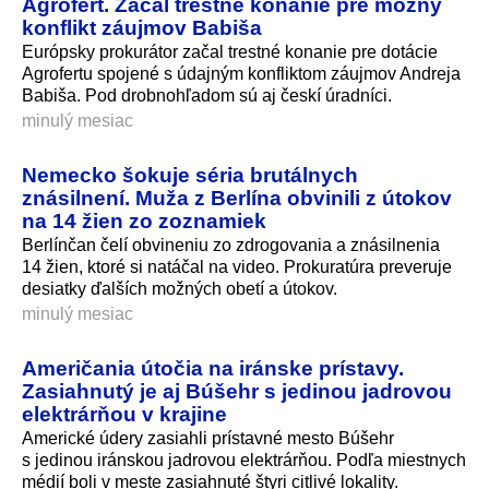
Agrofert. Začal trestné konanie pre možný
konflikt záujmov Babiša
Európsky prokurátor začal trestné konanie pre dotácie
Agrofertu spojené s údajným konfliktom záujmov Andreja
Babiša. Pod drobnohľadom sú aj českí úradníci.
minulý mesiac
Nemecko šokuje séria brutálnych
znásilnení. Muža z Berlína obvinili z útokov
na 14 žien zo zoznamiek
Berlínčan čelí obvineniu zo zdrogovania a znásilnenia
14 žien, ktoré si natáčal na video. Prokuratúra preveruje
desiatky ďalších možných obetí a útokov.
minulý mesiac
Američania útočia na iránske prístavy.
Zasiahnutý je aj Búšehr s jedinou jadrovou
elektrárňou v krajine
Americké údery zasiahli prístavné mesto Búšehr
s jedinou iránskou jadrovou elektrárňou. Podľa miestnych
médií boli v meste zasiahnuté štyri citlivé lokality.