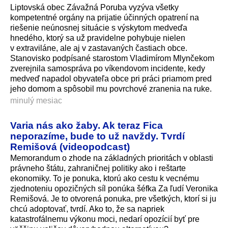
Liptovská obec Závažná Poruba vyzýva všetky
kompetentné orgány na prijatie účinných opatrení na
riešenie neúnosnej situácie s výskytom medveďa
hnedého, ktorý sa už pravidelne pohybuje nielen
v extraviláne, ale aj v zastavaných častiach obce.
Stanovisko podpísané starostom Vladimírom Mlynčekom
zverejnila samospráva po víkendovom incidente, kedy
medveď napadol obyvateľa obce pri práci priamom pred
jeho domom a spôsobil mu povrchové zranenia na ruke.
minulý mesiac
Varia nás ako žaby. Ak teraz Fica
neporazíme, bude to už navždy. Tvrdí
Remišová (videopodcast)
Memorandum o zhode na základných prioritách v oblasti
právneho štátu, zahraničnej politiky ako i reštarte
ekonomiky. To je ponuka, ktorú ako cestu k vecnému
zjednoteniu opozičných síl ponúka šéfka Za ľudí Veronika
Remišová. Je to otvorená ponuka, pre všetkých, ktorí si ju
chcú adoptovať, tvrdí. Ako to, že sa napriek
katastrofálnemu výkonu moci, nedarí opozícií byť pre