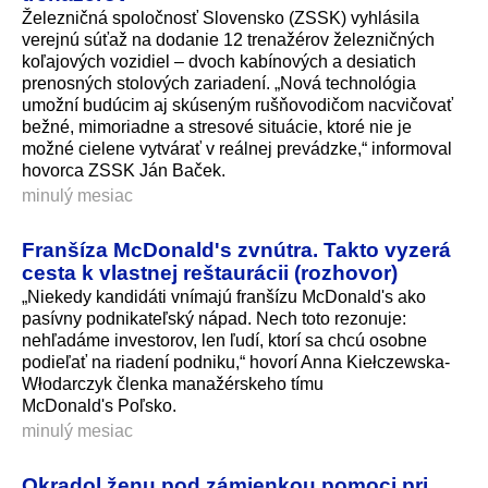
Železničná spoločnosť Slovensko (ZSSK) vyhlásila
verejnú súťaž na dodanie 12 trenažérov železničných
koľajových vozidiel – dvoch kabínových a desiatich
prenosných stolových zariadení. „Nová technológia
umožní budúcim aj skúseným rušňovodičom nacvičovať
bežné, mimoriadne a stresové situácie, ktoré nie je
možné cielene vytvárať v reálnej prevádzke,“ informoval
hovorca ZSSK Ján Baček.
minulý mesiac
Franšíza McDonald's zvnútra. Takto vyzerá
cesta k vlastnej reštaurácii (rozhovor)
„Niekedy kandidáti vnímajú franšízu McDonald's ako
pasívny podnikateľský nápad. Nech toto rezonuje:
nehľadáme investorov, len ľudí, ktorí sa chcú osobne
podieľať na riadení podniku,“ hovorí Anna Kiełczewska-
Włodarczyk členka manažérskeho tímu
McDonald's Poľsko.
minulý mesiac
Okradol ženu pod zámienkou pomoci pri