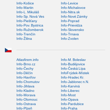
Info-Košice
Info-Levice
Info-Martin
Info-Michalovce
Info-L. Mikuláš
Info-Nitra.sk
Info-Sp. Nová Ves
Info-Nové Zámky
Info-Piešťany
Info-Poprad
Info-Pov. Bystrica
Info-Prievidza
Info-Ružomberok
Info-Slovensko
Info-Trenčín
Info-Trnava
Info-Žilina
Info-Zvolen
Atlasfirem.info
Info-M. Boleslav
Info-Brno.cz
Info-Budějovice
Info-Čechy
Info-Česká Lípa
Info-Děčín
InfoFrýdek-Místek
Info-Havířov
Info-Hradec Kr.
Info-Chomutov
Info-Jablonec n.N.
Info-Jihlava
Info-Karviná
Info-Kladno
Info-Liberec
Info-Morava
Info-Most
Info-Olomouc
Info-Opava
Info-Ostrava
Info-Pardubice
Info-Plzeň
Info-Praha