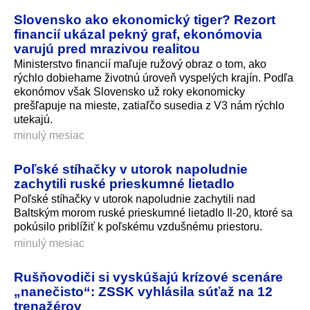
Slovensko ako ekonomický tiger? Rezort
financií ukázal pekný graf, ekonómovia
varujú pred mrazivou realitou
Ministerstvo financií maľuje ružový obraz o tom, ako
rýchlo dobiehame životnú úroveň vyspelých krajín. Podľa
ekonómov však Slovensko už roky ekonomicky
prešľapuje na mieste, zatiaľčo susedia z V3 nám rýchlo
utekajú.
minulý mesiac
Poľské stíhačky v utorok napoludnie
zachytili ruské prieskumné lietadlo
Poľské stíhačky v utorok napoludnie zachytili nad
Baltským morom ruské prieskumné lietadlo Il-20, ktoré sa
pokúsilo priblížiť k poľskému vzdušnému priestoru.
minulý mesiac
Rušňovodiči si vyskúšajú krízové scenáre
„nanečisto“: ZSSK vyhlásila súťaž na 12
trenažérov