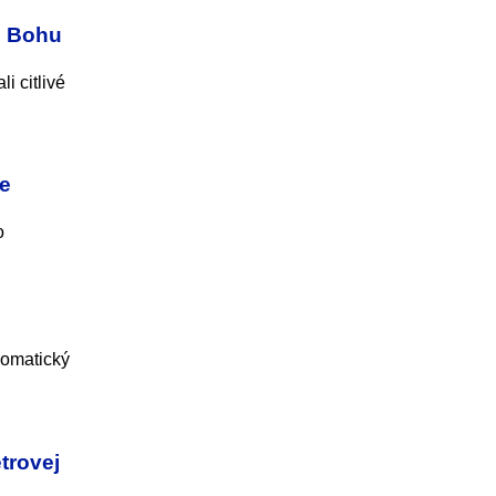
ti Bohu
i citlivé
je
o
lomatický
trovej