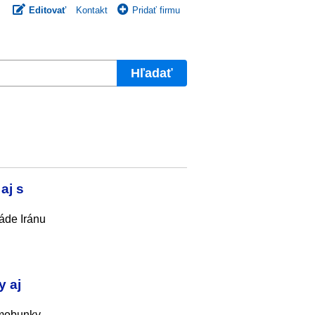
Editovať
Kontakt
Pridať firmu
Hľadať
aj s
káde Iránu
y aj
nimobunky