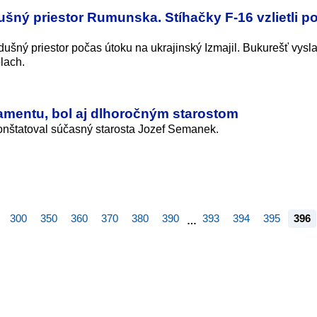
šný priestor Rumunska. Stíhačky F-16 vzlietli p
ušný priestor počas útoku na ukrajinský Izmajil. Bukurešť vysla
lach.
amentu, bol aj dlhoročným starostom
konštatoval súčasný starosta Jozef Semanek.
300
350
360
370
380
390
393
394
395
396
…