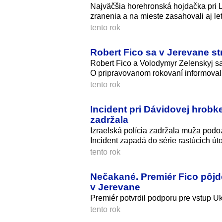
Najväčšia horehronská hojdačka pri L
zranenia a na mieste zasahovali aj le
tento rok
Robert Fico sa v Jerevane 
Robert Fico a Volodymyr Zelenskyj s
O pripravovanom rokovaní informoval p
tento rok
Incident pri Dávidovej hrobk
zadržala
Izraelská polícia zadržala muža podo
Incident zapadá do série rastúcich út
tento rok
Nečakané. Premiér Fico pôjd
v Jerevane
Premiér potvrdil podporu pre vstup U
tento rok