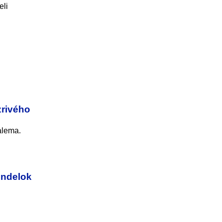
eli
zrivého
alema.
ondelok