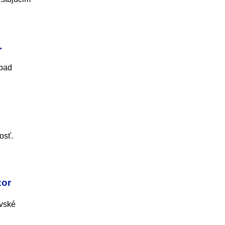
.
ípad
osť.
zor
ovské