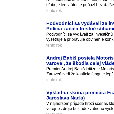
sľubuje len vrátenie peňazí bez ďalše
tento rok
Podvodníci sa vydávali za inv
Polícia začala trestné stíhani
Podvodníci sa vydávali za investičnú
vyšetruje a pripravuje obvinenie konk
tento rok
Andrej Babiš posiela Motoris
varoval, že škodia celej vlád
Premiér Andrej Babiš kritizuje Motor
Zároveň tvrdí že koalícia funguje lep
tento rok
Výkladná skriňa premiéra Fic
Jaroslava Naďa)
V najhoršom prípade hrozí scenár, kto
verejné zdroje bez adekvátneho výsl