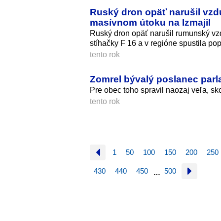
Ruský dron opäť narušil vzdu
masívnom útoku na Izmajil
Ruský dron opäť narušil rumunský vzd
stíhačky F 16 a v regióne spustila pop
tento rok
Zomrel bývalý poslanec parl
Pre obec toho spravil naozaj veľa, s
tento rok
1
50
100
150
200
250
430
440
450
500
…