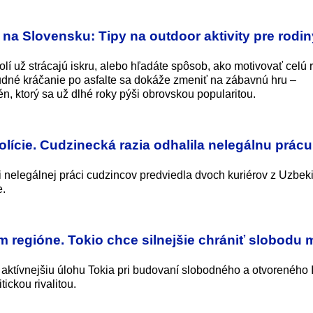
na Slovensku: Tipy na outdoor aktivity pre rodin
lí už strácajú iskru, alebo hľadáte spôsob, ako motivovať celú 
dné kráčanie po asfalte sa dokáže zmeniť na zábavnú hru –
, ktorý sa už dlhé roky pýši obrovskou popularitou.
ície. Cudzinecká razia odhalila nelegálnu prácu
oti nelegálnej práci cudzincov predviedla dvoch kuriérov z Uzbek
e.
m regióne. Tokio chce silnejšie chrániť slobodu m
aktívnejšiu úlohu Tokia pri budovaní slobodného a otvoreného 
ickou rivalitou.