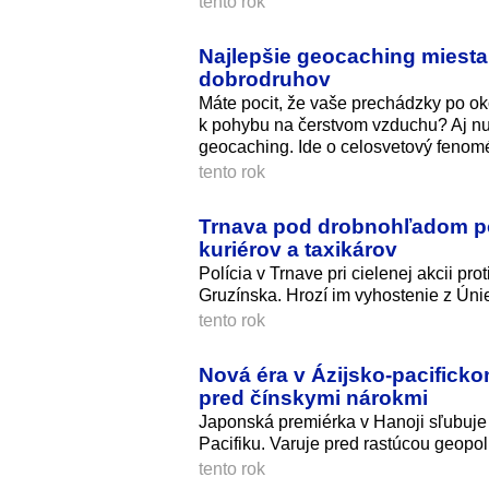
tento rok
Najlepšie geocaching miesta 
dobrodruhov
Máte pocit, že vaše prechádzky po oko
k pohybu na čerstvom vzduchu? Aj nu
geocaching. Ide o celosvetový fenomén
tento rok
Trnava pod drobnohľadom pol
kuriérov a taxikárov
Polícia v Trnave pri cielenej akcii pr
Gruzínska. Hrozí im vyhostenie z Úni
tento rok
Nová éra v Ázijsko-pacificko
pred čínskymi nárokmi
Japonská premiérka v Hanoji sľubuje 
Pacifiku. Varuje pred rastúcou geopolit
tento rok