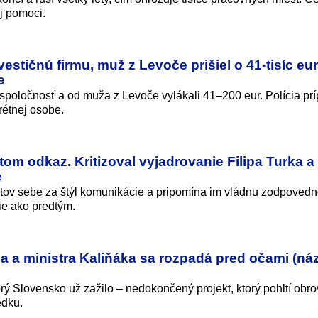
j pomoci.
estičnú firmu, muž z Levoče prišiel o 41-tisíc eur
e
 spoločnosť a od muža z Levoče vylákali 41–200 eur. Polícia pr
rétnej osobe.
tom odkaz. Kritizoval vyjadrovanie Filipa Turka a
e
istov sebe za štýl komunikácie a pripomína im vládnu zodpovedn
šie ako predtým.
a a ministra Kaliňáka sa rozpadá pred očami (ná
rý Slovensko už zažilo – nedokončený projekt, ktorý pohltí obr
edku.