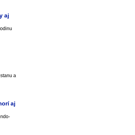
y aj
rodinu
istanu a
orí aj
Indo-