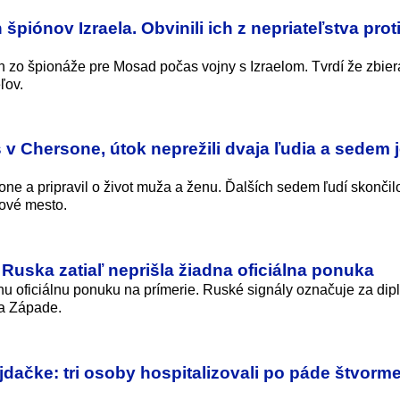
špiónov Izraela. Obvinili ich z nepriateľstva pro
zo špionáže pre Mosad počas vojny s Izraelom. Tvrdí že zbieral
ľov.
v Chersone, útok neprežili dvaja ľudia a sedem 
ne a pripravil o život muža a ženu. Ďalších sedem ľudí skončil
tové mesto.
 Ruska zatiaľ neprišla žiadna oficiálna ponuka
nu oficiálnu ponuku na prímerie. Ruské signály označuje za dip
a Západe.
dačke: tri osoby hospitalizovali po páde štvorme