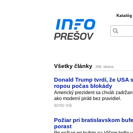
Katalóg
Všetky články
396. strana
Donald Trump tvrdí, že USA s
ropou počas blokády
Americký prezident sa chváli zadržan
ako moderní piráti bez pravidiel.
tento rok
Požiar pri bratislavskom buf
porast
Pri požiari pri bufete na Vlčom hrdl