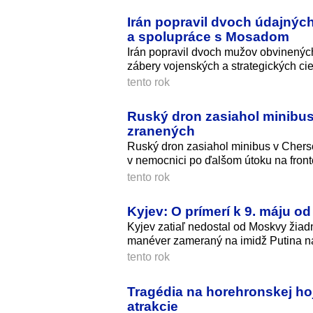
Irán popravil dvoch údajných 
a spolupráce s Mosadom
Irán popravil dvoch mužov obvinených 
zábery vojenských a strategických cie
tento rok
Ruský dron zasiahol minibus 
zranených
Ruský dron zasiahol minibus v Cherso
v nemocnici po ďalšom útoku na fron
tento rok
Kyjev: O prímerí k 9. máju od
Kyjev zatiaľ nedostal od Moskvy žiad
manéver zameraný na imidž Putina n
tento rok
Tragédia na horehronskej hoj
atrakcie