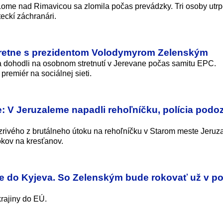
ome nad Rimavicou sa zlomila počas prevádzky. Tri osoby utrp
teckí záchranári.
stretne s prezidentom Volodymyrom Zelenským
a dohodli na osobnom stretnutí v Jerevane počas samitu EPC.
remiér na sociálnej sieti.
e: V Jeruzaleme napadli rehoľníčku, polícia podo
zrivého z brutálneho útoku na rehoľníčku v Starom meste Jeruz
okov na kresťanov.
e do Kyjeva. So Zelenským bude rokovať už v p
krajiny do EÚ.