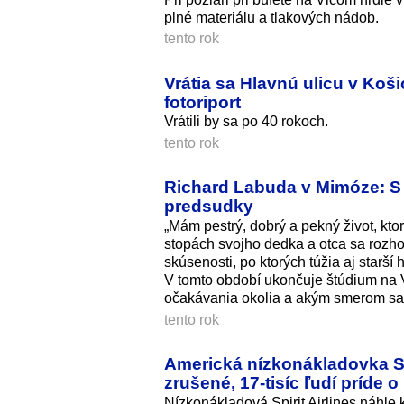
plné materiálu a tlakových nádob.
tento rok
Vrátia sa Hlavnú ulicu v Koši
fotoriport
Vrátili by sa po 40 rokoch.
tento rok
Richard Labuda v Mimóze: S 
predsudky
„Mám pestrý, dobrý a pekný život, kto
stopách svojho dedka a otca sa rozho
skúsenosti, po ktorých túžia aj starší
V tomto období ukončuje štúdium na 
očakávania okolia a akým smerom sa 
tento rok
Americká nízkonákladovka Spi
zrušené, 17‑tisíc ľudí príde o
Nízkonákladová Spirit Airlines náhle k