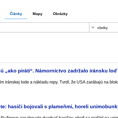
Články
Mapy
Obrázky
ú „ako piráti“. Námorníctvo zadržalo iránsku loď 
ím iránskej lode a nákladu ropy. Tvrdí, že USA zarábajú na blo
ete: hasiči bojovali s plameňmi, horeli unimobunk
e v Ružinove zasahovalo dvadsať hasičov, oheň sa rozšíril na u