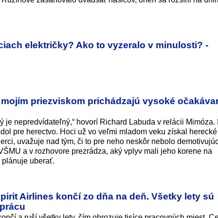
ciach električky? Ako to vyzeralo v minulosti? -
mojím priezviskom prichádzajú vysoké očakávan
rý je nepredvídateľný,“ hovorí Richard Labuda v relácii Mimóza.
dol pre herectvo. Hoci už vo veľmi mladom veku získal herecké
 herci, uvažuje nad tým, či to pre neho neskôr nebolo demotivujú
VŠMU a v rozhovore prezrádza, aký vplyv mali jeho korene na
plánuje uberať.
rit Airlines končí zo dňa na deň. Všetky lety sú
 prácu
ončí a ruší všetky lety, čím ohrozuje tisíce pracovných miest. C