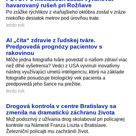
havarovaný rušeň pri Rožňave
Po zrážke rýchlikov z vlaňajšieho októbra zostal v zráze
niekoľko desiatok metrov pod úrovňou trate.
tento rok
AI „číta“ zdravie z ľudskej tváre.
Predpovedá prognózy pacientov s
rakovinou
Môže jedna fotografia tváre povedať o našom zdraví viac
než dlhé vyšetrenia? Vedci z USA vyvinuli inovatívny
nástroj využívajúci umelú inteligenciu, ktorý na základe
fotografie posudzuje biologický vek pacienta a
predpovedá jeho šance na prežitie.
tento rok
Drogová kontrola v centre Bratislavy sa
zmenila na dramatickú záchranu života
Muž podozrivý z užívania drog skolaboval pri policajnej
kontrole na Námestí Franza Liszta v Bratislave.
Železniční policajti mu zachránili život.