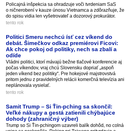
Policajná inšpekcia sa ohradzuje voči tvrdeniam SaS
o ničnerobení v kauze únosu Vietnamca a zdôrazňuje, že
do spisu vidia len vyšetrovateľ a dozorový prokurátor.
tento rok
Politici Smeru nechcú ísť cez víkend do
debát. Šimečkov odkaz premiérovi Ficovi:
Ak chce pokoj od politiky, nech sa zbalí a
odíde
Vládni politici, ktorí mávajú bežne tlačové konferencie aj
počas víkendov, vraj chcú Slovensku dopriať „aspoň
jeden víkend bez politiky“. Pre hokejové majstrovstvá
pritom jednu z pravidelných relácii komerčná televízia ani
neplánovala vysielať.
tento rok
Samit Trump – Si Ťin-pching sa skončil:
Veľké nákupy a gestá zatienili chýbajúce
dohody (zahraničný výber)
Trump so Si Ťin-pchingom uzavreli balík dohôd, no colná