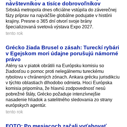
návštevníkov a tisíce dobrovoľníkov
Srbská metropola dnes oficiálne vstúpila do záverečnej
fázy príprav na najväčšie globálne podujatie v histórii
krajiny. Presne o 365 dní otvorí svoje brány
špecializovaná svetová výstava Expo 2027.
tento rok
Grécko žiada Brusel o zásah: Tureckí rybári
v Egejskom mori údajne porušujú námorné
právo
Atény sa v piatok obrátili na Európsku komisiu so
žiadosťou o pomoc proti nelegálnemu tureckému
rybolovu v chránených zónach. Ankara grécku jurisdikciu
v týchto oblastiach dlhodobo odmieta. Hoci Európska
komisia pripomína, že hlavnú zodpovednosť nesú
pobrežné štáty, Grécko požaduje intenzívnejšie
nasadenie hliadok a satelitného sledovania zo strany
európskych agentúr.
tento rok
FOTO: Po mesiacoch začali vyťahovať