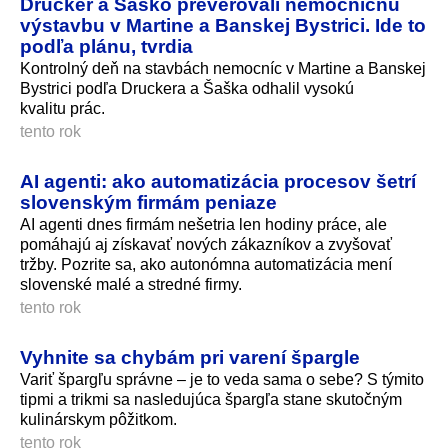
Drucker a Šaško preverovali nemocničnú
výstavbu v Martine a Banskej Bystrici. Ide to
podľa plánu, tvrdia
Kontrolný deň na stavbách nemocníc v Martine a Banskej
Bystrici podľa Druckera a Šaška odhalil vysokú
kvalitu prác.
tento rok
AI agenti: ako automatizácia procesov šetrí
slovenským firmám peniaze
AI agenti dnes firmám nešetria len hodiny práce, ale
pomáhajú aj získavať nových zákazníkov a zvyšovať
tržby. Pozrite sa, ako autonómna automatizácia mení
slovenské malé a stredné firmy.
tento rok
Vyhnite sa chybám pri varení špargle
Variť špargľu správne – je to veda sama o sebe? S týmito
tipmi a trikmi sa nasledujúca špargľa stane skutočným
kulinárskym pôžitkom.
tento rok