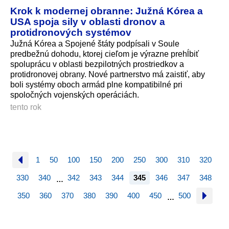
Krok k modernej obranne: Južná Kórea a
USA spoja sily v oblasti dronov a
protidronových systémov
Južná Kórea a Spojené štáty podpísali v Soule
predbežnú dohodu, ktorej cieľom je výrazne prehĺbiť
spoluprácu v oblasti bezpilotných prostriedkov a
protidronovej obrany. Nové partnerstvo má zaistiť, aby
boli systémy oboch armád plne kompatibilné pri
spoločných vojenských operáciách.
tento rok
1
50
100
150
200
250
300
310
320
330
340
342
343
344
345
346
347
348
…
350
360
370
380
390
400
450
500
…