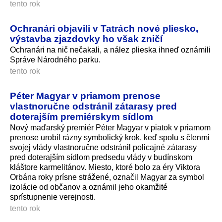
tento rok
Ochranári objavili v Tatrách nové pliesko,
výstavba zjazdovky ho však zničí
Ochranári na nič nečakali, a nález plieska ihneď oznámili
Správe Národného parku.
tento rok
Péter Magyar v priamom prenose
vlastnoručne odstránil zátarasy pred
doterajším premiérskym sídlom
Nový maďarský premiér Péter Magyar v piatok v priamom
prenose urobil rázny symbolický krok, keď spolu s členmi
svojej vlády vlastnoručne odstránil policajné zátarasy
pred doterajším sídlom predsedu vlády v budínskom
kláštore karmelitánov. Miesto, ktoré bolo za éry Viktora
Orbána roky prísne strážené, označil Magyar za symbol
izolácie od občanov a oznámil jeho okamžité
sprístupnenie verejnosti.
tento rok