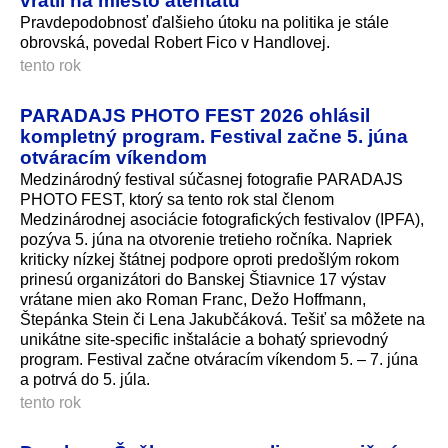
vrátil na miesto atentátu
Pravdepodobnosť ďalšieho útoku na politika je stále
obrovská, povedal Robert Fico v Handlovej.
tento rok
PARADAJS PHOTO FEST 2026 ohlásil
kompletný program. Festival začne 5. júna
otváracím víkendom
Medzinárodný festival súčasnej fotografie PARADAJS
PHOTO FEST, ktorý sa tento rok stal členom
Medzinárodnej asociácie fotografických festivalov (IPFA),
pozýva 5. júna na otvorenie tretieho ročníka. Napriek
kriticky nízkej štátnej podpore oproti predošlým rokom
prinesú organizátori do Banskej Štiavnice 17 výstav
vrátane mien ako Roman Franc, Dežo Hoffmann,
Štepánka Stein či Lena Jakubčáková. Tešiť sa môžete na
unikátne site-specific inštalácie a bohatý sprievodný
program. Festival začne otváracím víkendom 5. – 7. júna
a potrvá do 5. júla.
tento rok