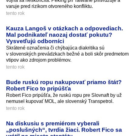
vojna sa neskončila. Peking pri Taiwane pritvrdzuje a
varuje pred rizikom otvoreného konfliktu.
tento rok
Kauza Langoš v otázkach a odpovediach.
Mal podnikateľ naozaj dostať pokutu?
Vysvetľujú odborníci
Skrátené označenia či chýbajúca diakritika sú
v slovenských prevádzkach bežné a boli skôr predmetom
vtipov ako zdrojom problémov.
tento rok
Bude ruskú ropu nakupovať priamo štát?
Robert Fico to pripúšťa
Robert Fico pripúšťa, že ruskú ropu pre Slovnaft by už
nemusel kupovať MOL, ale slovenský Transpetrol.
tento rok
Na diskusiu s premiérom vyberali
„poslušných“, tvrdia žiaci. Robert Fico sa