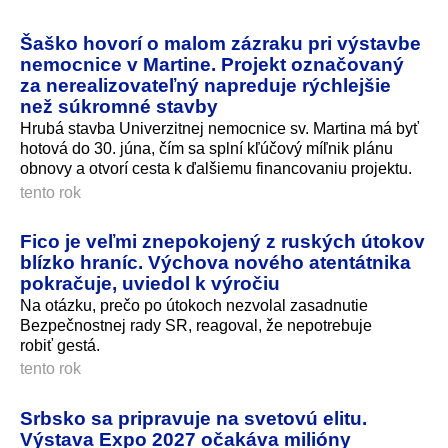
Šaško hovorí o malom zázraku pri výstavbe
nemocnice v Martine. Projekt označovaný
za nerealizovateľný napreduje rýchlejšie
než súkromné stavby
Hrubá stavba Univerzitnej nemocnice sv. Martina má byť
hotová do 30. júna, čím sa splní kľúčový míľnik plánu
obnovy a otvorí cesta k ďalšiemu financovaniu projektu.
tento rok
Fico je veľmi znepokojený z ruských útokov
blízko hraníc. Výchova nového atentátnika
pokračuje, uviedol k výročiu
Na otázku, prečo po útokoch nezvolal zasadnutie
Bezpečnostnej rady SR, reagoval, že nepotrebuje
robiť gestá.
tento rok
Srbsko sa pripravuje na svetovú elitu.
Výstava Expo 2027 očakáva milióny