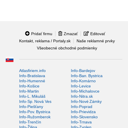
Pridať firmu
Zmazať
Editovať
Kontakt, reklama / Portaly.sk
Naše reklamné prvky
Všeobecné obchodné podmienky
Atlasfiriem.info
Info-Bardejov
Info-Bratislava
Info-Ban. Bystrica
Info-Humenné
Info-Komárno
Info-Košice
Info-Levice
Info-Martin
Info-Michalovce
Info-L. Mikuláš
Info-Nitra.sk
Info-Sp. Nová Ves
Info-Nové Zámky
Info-Piešťany
Info-Poprad
Info-Pov. Bystrica
Info-Prievidza
Info-Ružomberok
Info-Slovensko
Info-Trenčín
Info-Trnava
Info-Žilina
Info-Zvolen