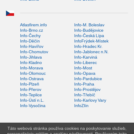
Atlasfirem.info
Info-M. Boleslav
Info-Brno.cz
Info-Budějovice
Info-Čechy
Info-Česká Lípa
Info-Děčín
InfoFrýdek-Místek
Info-Havířov
Info-Hradec Kr.
Info-Chomutov
Info-Jablonec n.N.
Info-Jihlava
Info-Karviná
Info-Kladno
Info-Liberec
Info-Morava
Info-Most
Info-Olomouc
Info-Opava
Info-Ostrava
Info-Pardubice
Info-Plzeň
Info-Praha
Info-Přerov
Info-Prostějov
Info-Teplice
Info-Třebíč
Info-Ústí n.L.
Info-Karlovy Vary
Info-Vysočina
InfoZlín
Táto webová stránka používa cookies na poskytovanie služieb,
personalizáciu reklám a analýzu návštevnosti. Používaním tejto