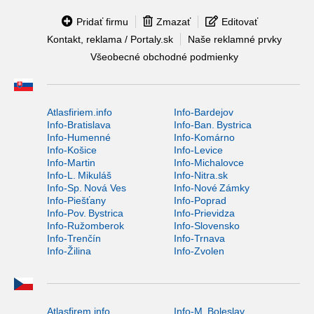
Pridať firmu
Zmazať
Editovať
Kontakt, reklama / Portaly.sk
Naše reklamné prvky
Všeobecné obchodné podmienky
Atlasfiriem.info
Info-Bardejov
Info-Bratislava
Info-Ban. Bystrica
Info-Humenné
Info-Komárno
Info-Košice
Info-Levice
Info-Martin
Info-Michalovce
Info-L. Mikuláš
Info-Nitra.sk
Info-Sp. Nová Ves
Info-Nové Zámky
Info-Piešťany
Info-Poprad
Info-Pov. Bystrica
Info-Prievidza
Info-Ružomberok
Info-Slovensko
Info-Trenčín
Info-Trnava
Info-Žilina
Info-Zvolen
Atlasfirem.info
Info-M. Boleslav