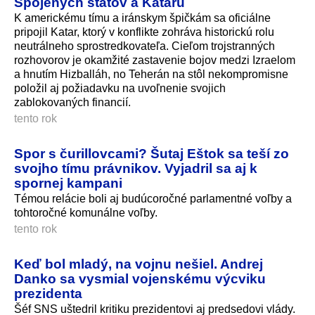
Spojených štátov a Kataru
K americkému tímu a iránskym špičkám sa oficiálne
pripojil Katar, ktorý v konflikte zohráva historickú rolu
neutrálneho sprostredkovateľa. Cieľom trojstranných
rozhovorov je okamžité zastavenie bojov medzi Izraelom
a hnutím Hizballáh, no Teherán na stôl nekompromisne
položil aj požiadavku na uvoľnenie svojich
zablokovaných financií.
tento rok
Spor s čurillovcami? Šutaj Eštok sa teší zo
svojho tímu právnikov. Vyjadril sa aj k
spornej kampani
Témou relácie boli aj budúcoročné parlamentné voľby a
tohtoročné komunálne voľby.
tento rok
Keď bol mladý, na vojnu nešiel. Andrej
Danko sa vysmial vojenskému výcviku
prezidenta
Šéf SNS uštedril kritiku prezidentovi aj predsedovi vlády.