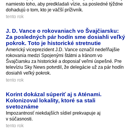
namiesto toho, aby predkladali vízie, sa posledné týždne
dohadujú o tom, kto je väčší príživník.
tento rok
J. D. Vance o rokovaniach vo Švajčiarsku:
Za posledných pár hodín sme dosiahli veľký
pokrok. Toto je historické stretnutie
Americký viceprezident J.D. Vance označil nedeľňajšie
rokovania medzi Spojenými štátmi a Iránom vo
Švajčiarsku za historické a doposiaľ veľmi úspešné. Pre
televíziu Sky News potvrdil, že delegácie už za pár hodín
dosiahli veľký pokrok.
tento rok
Korint dokázal súperiť aj s Aténami.
Kolonizoval lokality, ktoré sa stali
svetoznáme
Impozantnosť niekdajších sídiel prekvapuje aj
v súčasnosti.
tento rok