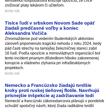
Ministerka hospodárstva kritizuje opozíciu, že chce
znižovať platy lekárom či učiteľom.
tento rok
Tisíce ľudí v srbskom Novom Sade opäť
žiadali predčasné voľby a koniec
Aleksandra Vučiča
Zhromaždenie pod vedením študentských aktivistov
zároveň pripomenulo tragickú nehodu z roku 2024, kedy
pád časti strechy na tamojšej železničnej stanici zabil
16 ľudí. Podľa opozície a mimovládnych organizácií bol
tento incident priamym dôsledkom hlboko zakorenenej
korupcie a vládneho zlyhania pri infraštruktúrnych
projektoch.
tento rok
Nemecko a Francúzsko žiadajú tvrdšie
kroky proti ruskej tieňovej flotile. Navrhujú
prísnejšie inšpekcie aj zadržiavanie lodí
Nemeckí a francúzski zákonodarcovia plánujú v pondelok
schváliť spoločný návrh, ktorý žiada radikálne tvrdší