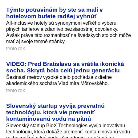
Týmto potravinám by ste sa mali v
hotelovom bufete radšej vyhnúť
All-inclusive hotely sú synonymom veľkého výberu,
plných tanierov a zdanlivo bezstarostnej dovolenky.
Avšak práve táto rozmanitosť na švédskych stoloch môže
mať aj svoje temné stránky.
tento rok
VIDEO: Pred Bratislavu sa vrátila ikonická
socha. Skrytá bola celú jednu generáciu
Šestnásť metrov vysoké dielo pochádza z dielne
akademického sochára Vladimíra Môťovského.
tento rok
Slovenský startup vyvíja prevratnú
technológiu, ktorá vie premeniť
kontaminovanú vodu na pitnú
Slovenský startup BioX Technologies vyvíja inovatívnu
technológiu, ktorá dokáže premeniť kontaminovanú vodu
na bezpečnú pitnú vodu. Zariadenie, založené na