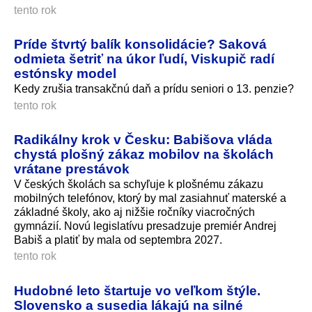
tento rok
Príde štvrtý balík konsolidácie? Saková
odmieta šetriť na úkor ľudí, Viskupič radí
estónsky model
Kedy zrušia transakčnú daň a prídu seniori o 13. penzie?
tento rok
Radikálny krok v Česku: Babišova vláda
chystá plošný zákaz mobilov na školách
vrátane prestávok
V českých školách sa schyľuje k plošnému zákazu
mobilných telefónov, ktorý by mal zasiahnuť materské a
základné školy, ako aj nižšie ročníky viacročných
gymnázií. Novú legislatívu presadzuje premiér Andrej
Babiš a platiť by mala od septembra 2027.
tento rok
Hudobné leto štartuje vo veľkom štýle.
Slovensko a susedia lákajú na silné