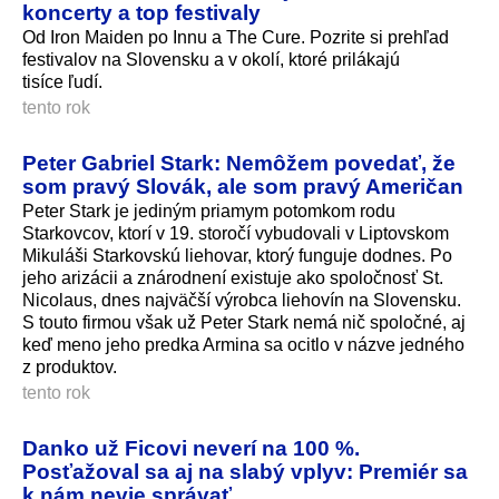
koncerty a top festivaly
Od Iron Maiden po Innu a The Cure. Pozrite si prehľad
festivalov na Slovensku a v okolí, ktoré prilákajú
tisíce ľudí.
tento rok
Peter Gabriel Stark: Nemôžem povedať, že
som pravý Slovák, ale som pravý Američan
Peter Stark je jediným priamym potomkom rodu
Starkovcov, ktorí v 19. storočí vybudovali v Liptovskom
Mikuláši Starkovskú liehovar, ktorý funguje dodnes. Po
jeho arizácii a znárodnení existuje ako spoločnosť St.
Nicolaus, dnes najväčší výrobca liehovín na Slovensku.
S touto firmou však už Peter Stark nemá nič spoločné, aj
keď meno jeho predka Armina sa ocitlo v názve jedného
z produktov.
tento rok
Danko už Ficovi neverí na 100 %.
Posťažoval sa aj na slabý vplyv: Premiér sa
k nám nevie správať