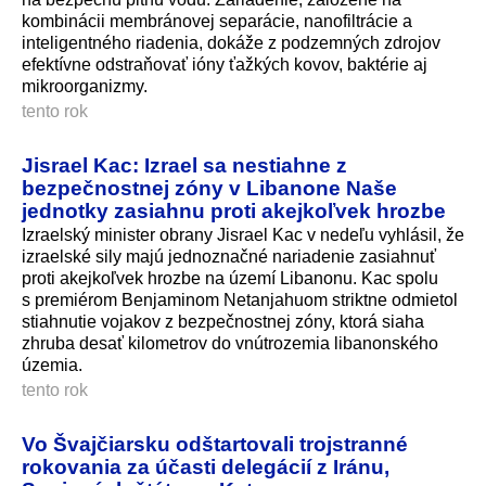
kombinácii membránovej separácie, nanofiltrácie a
inteligentného riadenia, dokáže z podzemných zdrojov
efektívne odstraňovať ióny ťažkých kovov, baktérie aj
mikroorganizmy.
tento rok
Jisrael Kac: Izrael sa nestiahne z
bezpečnostnej zóny v Libanone Naše
jednotky zasiahnu proti akejkoľvek hrozbe
Izraelský minister obrany Jisrael Kac v nedeľu vyhlásil, že
izraelské sily majú jednoznačné nariadenie zasiahnuť
proti akejkoľvek hrozbe na území Libanonu. Kac spolu
s premiérom Benjaminom Netanjahuom striktne odmietol
stiahnutie vojakov z bezpečnostnej zóny, ktorá siaha
zhruba desať kilometrov do vnútrozemia libanonského
územia.
tento rok
Vo Švajčiarsku odštartovali trojstranné
rokovania za účasti delegácií z Iránu,