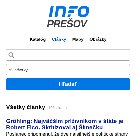
Katalóg
Články
Mapy
Obrázky
Hľadať
Všetky články
196. strana
Gröhling: Najväčším príživníkom v štáte je
Robert Fico. Skritizoval aj Šimečku
Poslanec pripomenul, že dve najsilnejšie politické strany