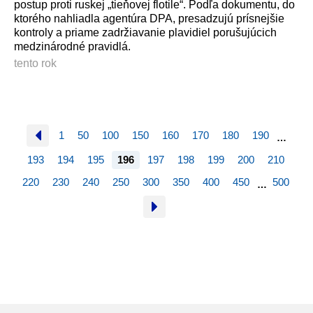
postup proti ruskej „tieňovej flotile“. Podľa dokumentu, do
ktorého nahliadla agentúra DPA, presadzujú prísnejšie
kontroly a priame zadržiavanie plavidiel porušujúcich
medzinárodné pravidlá.
tento rok
1
50
100
150
160
170
180
190
…
193
194
195
196
197
198
199
200
210
220
230
240
250
300
350
400
450
500
…