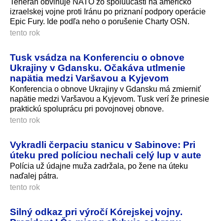
Teherán obviňuje NATO zo spoluúčasti na americko
izraelskej vojne proti Iránu po priznaní podpory operácie
Epic Fury. Ide podľa neho o porušenie Charty OSN.
tento rok
Tusk vsádza na Konferenciu o obnove
Ukrajiny v Gdansku. Očakáva utlmenie
napätia medzi Varšavou a Kyjevom
Konferencia o obnove Ukrajiny v Gdansku má zmierniť
napätie medzi Varšavou a Kyjevom. Tusk verí že prinesie
praktickú spoluprácu pri povojnovej obnove.
tento rok
Vykradli čerpaciu stanicu v Sabinove: Pri
úteku pred políciou nechali celý lup v aute
Polícia už údajne muža zadržala, po žene na úteku
naďalej pátra.
tento rok
Silný odkaz pri výročí Kórejskej vojny.