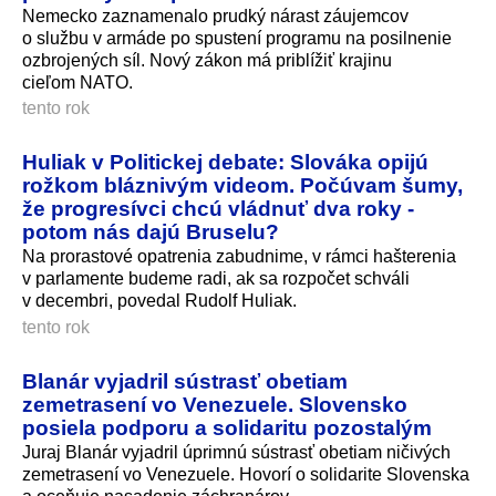
Nemecko zaznamenalo prudký nárast záujemcov
o službu v armáde po spustení programu na posilnenie
ozbrojených síl. Nový zákon má priblížiť krajinu
cieľom NATO.
tento rok
Huliak v Politickej debate: Slováka opijú
rožkom bláznivým videom. Počúvam šumy,
že progresívci chcú vládnuť dva roky -
potom nás dajú Bruselu?
Na prorastové opatrenia zabudnime, v rámci hašterenia
v parlamente budeme radi, ak sa rozpočet schváli
v decembri, povedal Rudolf Huliak.
tento rok
Blanár vyjadril sústrasť obetiam
zemetrasení vo Venezuele. Slovensko
posiela podporu a solidaritu pozostalým
Juraj Blanár vyjadril úprimnú sústrasť obetiam ničivých
zemetrasení vo Venezuele. Hovorí o solidarite Slovenska