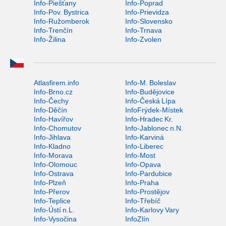
Info-Piešťany
Info-Poprad
Info-Pov. Bystrica
Info-Prievidza
Info-Ružomberok
Info-Slovensko
Info-Trenčín
Info-Trnava
Info-Žilina
Info-Zvolen
Atlasfirem.info
Info-M. Boleslav
Info-Brno.cz
Info-Budějovice
Info-Čechy
Info-Česká Lípa
Info-Děčín
InfoFrýdek-Místek
Info-Havířov
Info-Hradec Kr.
Info-Chomutov
Info-Jablonec n.N.
Info-Jihlava
Info-Karviná
Info-Kladno
Info-Liberec
Info-Morava
Info-Most
Info-Olomouc
Info-Opava
Info-Ostrava
Info-Pardubice
Info-Plzeň
Info-Praha
Info-Přerov
Info-Prostějov
Info-Teplice
Info-Třebíč
Info-Ústí n.L.
Info-Karlovy Vary
Info-Vysočina
InfoZlín