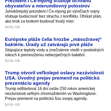
Prezident I Če-mjong sľubuje ochranu
obyvateľov a mierumilovný polostrov
Juhokórejský prezident I Če-mjong pri výročiach vojny
sľubuje budúcnosť bez strachu z konfliktu. Ohlásil plán,
ako krok za krokom budovať trvalý mier.
tento rok
Európske pláže čelia hrozbe „mäsožravej“
baktérie. Úrady už zatvárajú prvé pláže
Stúpajúce teploty vody a znečistenie viedli v posledných
rokoch k premnoženiu nebezpečných baktérií.
tento rok
Trump otvoril veľkolepé oslavy nezávislosti
USA. Úvodný prejav premenil na politickú
prezentáciu agendy
Trump odštartoval 16 dní osláv 250 rokov americkej
nezávislosti veľkým zhromaždením vo Washingtone.
Prejav premenil na politickú šou svojej agendy.
tento rok