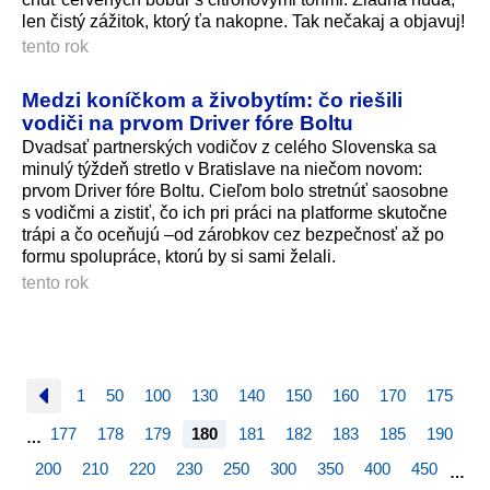
len čistý zážitok, ktorý ťa nakopne. Tak nečakaj a objavuj!
tento rok
Medzi koníčkom a živobytím: čo riešili
vodiči na prvom Driver fóre Boltu
Dvadsať partnerských vodičov z celého Slovenska sa
minulý týždeň stretlo v Bratislave na niečom novom:
prvom Driver fóre Boltu. Cieľom bolo stretnúť saosobne
s vodičmi a zistiť, čo ich pri práci na platforme skutočne
trápi a čo oceňujú –od zárobkov cez bezpečnosť až po
formu spolupráce, ktorú by si sami želali.
tento rok
1
50
100
130
140
150
160
170
175
177
178
179
180
181
182
183
185
190
…
200
210
220
230
250
300
350
400
450
…