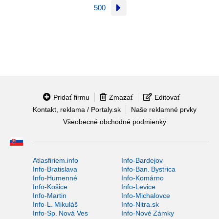
500
Pridať firmu
Zmazať
Editovať
Kontakt, reklama / Portaly.sk
Naše reklamné prvky
Všeobecné obchodné podmienky
Atlasfiriem.info
Info-Bardejov
Info-Bratislava
Info-Ban. Bystrica
Info-Humenné
Info-Komárno
Info-Košice
Info-Levice
Info-Martin
Info-Michalovce
Info-L. Mikuláš
Info-Nitra.sk
Info-Sp. Nová Ves
Info-Nové Zámky