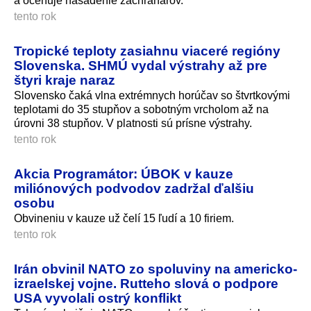
a oceňuje nasadenie záchranárov.
tento rok
Tropické teploty zasiahnu viaceré regióny
Slovenska. SHMÚ vydal výstrahy až pre
štyri kraje naraz
Slovensko čaká vlna extrémnych horúčav so štvrtkovými
teplotami do 35 stupňov a sobotným vrcholom až na
úrovni 38 stupňov. V platnosti sú prísne výstrahy.
tento rok
Akcia Programátor: ÚBOK v kauze
miliónových podvodov zadržal ďalšiu
osobu
Obvineniu v kauze už čelí 15 ľudí a 10 firiem.
tento rok
Irán obvinil NATO zo spoluviny na americko-
izraelskej vojne. Rutteho slová o podpore
USA vyvolali ostrý konflikt