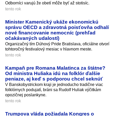
Odborníci varujú že obetí môže byť až stotisíc.
tento rok
Minister Kamenický ukáže ekonomickú
správu OECD a zdravotná poisťovňa odhalí
nové financovanie nemocníc (prehľad
očakávaných udalostí)
Organizačný tím Dúhový Pride Bratislava, oficiálne otvorí
tohtoročný festivalový mesiac v hlavnom meste.
tento rok
Kampaň pre Romana Malatinca za štátne?
Od ministra Huliaka idú na folklór ďalšie
peniaze, aj keď s podporou chcel seknúť
V Banskobystrickom kraji je jednoducho tradične viac
folklórnych podujatí, bráni sa Rudolf Huliak výčitkám
opozičnej poslankyne.
tento rok
Trumpova vláda požiadala Kongres o