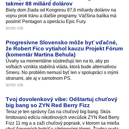
takmer 88 miliárd dolárov
Biely dom žiada od Kongresu 87,6 miliardy dolárov na
vojnu proti Iránu a ďalšie programy. Väčšina balíka má
posilniť Pentagon a operáciu Epic Fury.
tento rok
Progresívne Slovensko môže byť vďačné,
že Robert Fico vytiahol kauzu Projekt Fórum
(komentár Martina Behula)
Úvahy sa momentálne sústreďujú len na to, aby po
voľbách vznikla stabilná vláda, ktorá bude alternatívou
Smeru. No problém nemusí byť len v spolupráci s inými
stranami, ale aj v samotnom PS.
tento rok
Tvoj dovolenkový vibe: Odštartuj chuťový
big bang so ZYN Red Berry Fizz
Teraz je ten správny čas na chuťový big bang. Skús
limitovanú edíciu nikotínových vrecúšok ZYN Red Berry
Fizz 11 mg a a zaži chuťový poprask, v ktorom sa mieša
chuť červených bobúľ s citrónovými tónmi. Žiadna nuda,