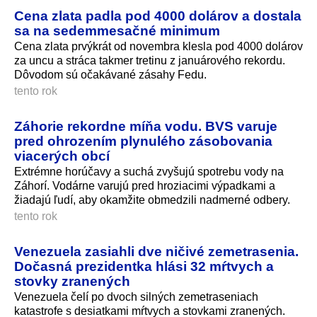
Cena zlata padla pod 4000 dolárov a dostala
sa na sedemmesačné minimum
Cena zlata prvýkrát od novembra klesla pod 4000 dolárov
za uncu a stráca takmer tretinu z januárového rekordu.
Dôvodom sú očakávané zásahy Fedu.
tento rok
Záhorie rekordne míňa vodu. BVS varuje
pred ohrozením plynulého zásobovania
viacerých obcí
Extrémne horúčavy a suchá zvyšujú spotrebu vody na
Záhorí. Vodárne varujú pred hroziacimi výpadkami a
žiadajú ľudí, aby okamžite obmedzili nadmerné odbery.
tento rok
Venezuela zasiahli dve ničivé zemetrasenia.
Dočasná prezidentka hlási 32 mŕtvych a
stovky zranených
Venezuela čelí po dvoch silných zemetraseniach
katastrofe s desiatkami mŕtvych a stovkami zranených.