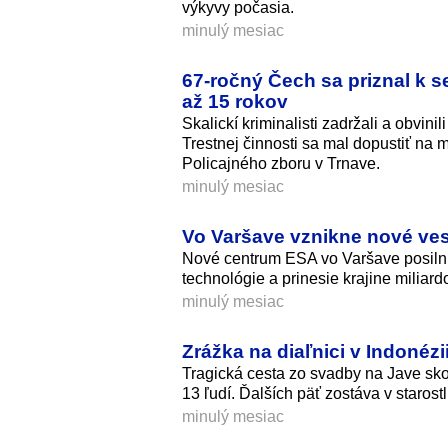
výkyvy počasia.
minulý mesiac
67-ročný Čech sa priznal k s
až 15 rokov
Skalickí kriminalisti zadržali a obvin
Trestnej činnosti sa mal dopustiť na m
Policajného zboru v Trnave.
minulý mesiac
Vo Varšave vznikne nové ve
Nové centrum ESA vo Varšave posilní
technológie a prinesie krajine miliard
minulý mesiac
Zrážka na diaľnici v Indonézi
Tragická cesta zo svadby na Jave sko
13 ľudí. Ďalších päť zostáva v starostl
minulý mesiac