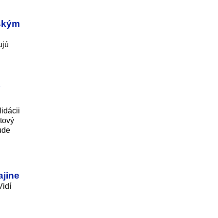
ľským
ujú
idácii
čtový
ude
ajine
Vidí