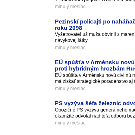
minulý mesiac
Pezinskí policajti po naháňa
roku 2098
Vyšetrovateľ už muža obvinil z mare
návykovej látky.
minulý mesiac
EÚ spúšťa v Arménsku novú 
proti hybridným hrozbám Ru
EÚ spúšťa v Arménsku novú civilnú mi
má získať strategické poradenstvo aj 
minulý mesiac
PS vyzýva šéfa železníc odvo
Opozičné PS vyzýva generálneho riad
okamžite odvolal riaditeľa odboru bez
minulý mesiac