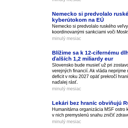
Nemecko si predvolalo ruskéh
kyberútokom na EÚ
Nemecko si predvolalo ruského veľvys
koordinovanými sankciami voči Mosk
minulý mesiac
Blížime sa k 12-cifernému dlh
ďalších 1,2 miliardy eur
Slovensko bude musieť už pri zostavo
verejných financií. Ak vláda neprijme 
deficit v roku 2027 opäť prekročí hr
naďalej rásť.
minulý mesiac
Lekári bez hraníc obviňujú 
Humanitárna organizácia MSF ostro k
v nich premyslenú snahu zničiť zdravo
minulý mesiac