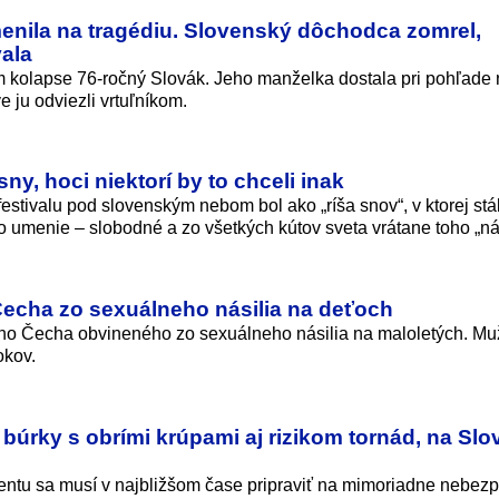
enila na tragédiu. Slovenský dôchodca zomrel,
ala
m kolapse 76-ročný Slovák. Jeho manželka dostala pri pohľade
ve ju odviezli vrtuľníkom.
ny, hoci niektorí by to chceli inak
 festivalu pod slovenským nebom bol ako „ríša snov“, v ktorej stá
o umenie – slobodné a zo všetkých kútov sveta vrátane toho „ná
 Čecha zo sexuálneho násilia na deťoch
čného Čecha obvineného zo sexuálneho násilia na maloletých. Mu
okov.
búrky s obrími krúpami aj rizikom tornád, na Sl
ntu sa musí v najbližšom čase pripraviť na mimoriadne nebez