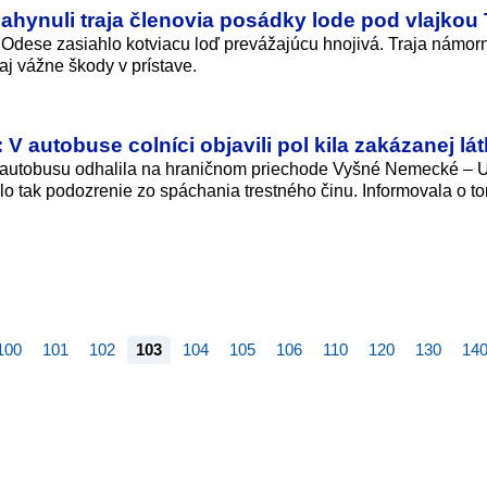
ahynuli traja členovia posádky lode pod vlajkou
 Odese zasiahlo kotviacu loď prevážajúcu hnojivá. Traja námorn
aj vážne škody v prístave.
 V autobuse colníci objavili pol kila zakázanej lá
y autobusu odhalila na hraničnom priechode Vyšné Nemecké – 
lo tak podozrenie zo spáchania trestného činu. Informovala o t
100
101
102
103
104
105
106
110
120
130
14