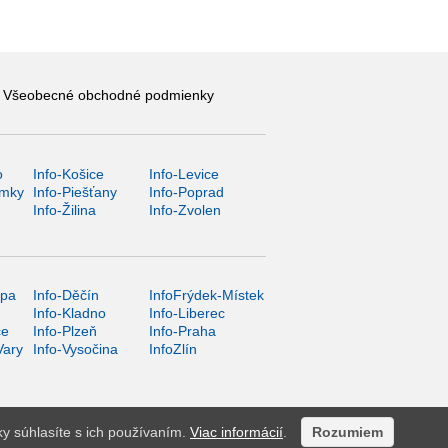
Všeobecné obchodné podmienky
o
Info-Košice
Info-Levice
ámky
Info-Piešťany
Info-Poprad
Info-Žilina
Info-Zvolen
ípa
Info-Děčín
InfoFrýdek-Místek
Info-Kladno
Info-Liberec
ce
Info-Plzeň
Info-Praha
Vary
Info-Vysočina
InfoZlín
ky súhlasíte s ich používaním.
Viac informácií
.
Rozumiem