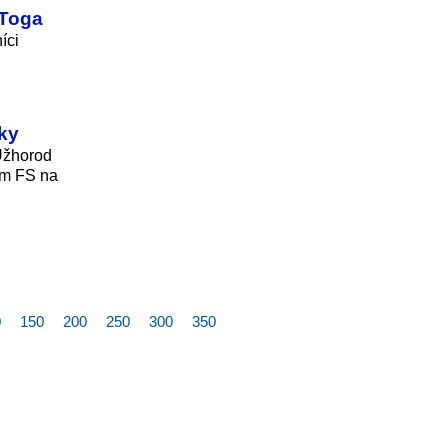
 Toga
íci
tky
Užhorod
om FS na
0
150
200
250
300
350