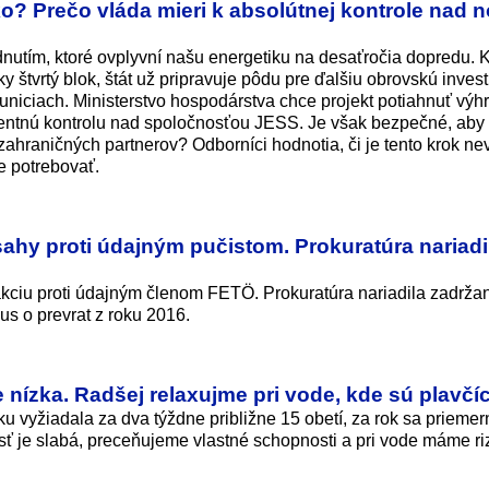
ko? Prečo vláda mieri k absolútnej kontrole nad
nutím, ktoré ovplyvní našu energetiku na desaťročia dopredu.
štvrtý blok, štát už pripravuje pôdu pre ďalšiu obrovskú invest
uniciach. Ministerstvo hospodárstva chce projekt potiahnuť výh
rcentnú kontrolu nad spoločnosťou JESS. Je však bezpečné, aby 
 zahraničných partnerov? Odborníci hodnotia, či je tento krok n
e potrebovať.
ahy proti údajným pučistom. Prokuratúra nariadi
 akciu proti údajným členom FETÖ. Prokuratúra nariadila zadrža
us o prevrat z roku 2016.
nízka. Radšej relaxujme pri vode, kde sú plavčíc
 vyžiadala za dva týždne približne 15 obetí, za rok sa priemer
ť je slabá, preceňujeme vlastné schopnosti a pri vode máme ri