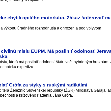
čke chytili opitého motorkára. Zákaz šoférovať ma
nia výkonu úradného rozhodnutia a ohrozenia pod vplyvom
civilnú misiu EUPM. Má posilniť odolnosť Jerev
ska
siu, ktorá má posilniť odolnosť štátu voči hybridným hrozbám.
technickú expertízu.
lať Grófa za styky s ruskými radikálmi
iteľa Železníc Slovenskej republiky (ŽSR) Miroslava Garaja, a
pečnosti a krízového riadenia Jána Grófa.