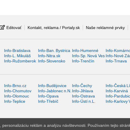
Editovať
Kontakt, reklama / Portaly.sk
Naše reklamné prvky
Info-Bratislava
Info-Ban. Bystrica
Info-Humenné
Info-Komárn
Info-L. Mikuláš
Info-Nitra.sk
Info-Sp. Nová Ves
Info-Nové Z
Info-Ružomberok
Info-Slovensko
Info-Trenčín
Info-Trnava
Info-Brno.cz
Info-Budějovice
Info-Čechy
Info-Česká L
Info-Chomutov
Info-Jablonec n.N.
Info-Jihlava
Info-Karviná
Info-Olomouc
Info-Opava
Info-Ostrava
Info-Pardubi
Info-Teplice
Info-Třebíč
Info-Ústí n.L.
Info-Karlovy 
 personalizáciu reklám a analýzu návštevnosti. Používaním tejto strán