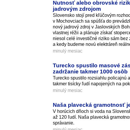
Nutnosť alebo obrovské rizi
jadrovým zdrojom
Slovensko stojí pred kľúčovým rozhod
v Mochovciach sa spúšťa do prevádzky 
nový jadrový zdroj v Jaslovských Boh
vlastnej réžii a plánuje získať stope
niesol celé investičné riziko sám bez
a kedy budeme novú elektráreň reáln
minulý mesiac
Turecko spustilo masové zás
zadržanie takmer 1000 osôb
Turecko spustilo rozsiahlu policajnú
takmer tisícky ľudí napojených na pok
minulý mesiac
Naša plavecká gramotnosť je 
V horúcich dňoch si voda na Slovensku
až 120 ľudí. Naša plavecká gramotnos
správanie.
minulý mesiac