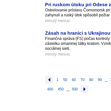
Pri ruskom útoku pri Odese z
Ostrelovanie prístavu Čornomorsk pri
zahynuli a ruský útok spôsobil požiar 
minulý mesiac
Zásah na hranici s Ukrajinou:
Finančná správa (FS) počas kontrol
zásielku omamnej látky kratom. Vznik
sociálnej sieti.
minulý mesiac
1
50
60
70
80
90
…
400
450
500
…