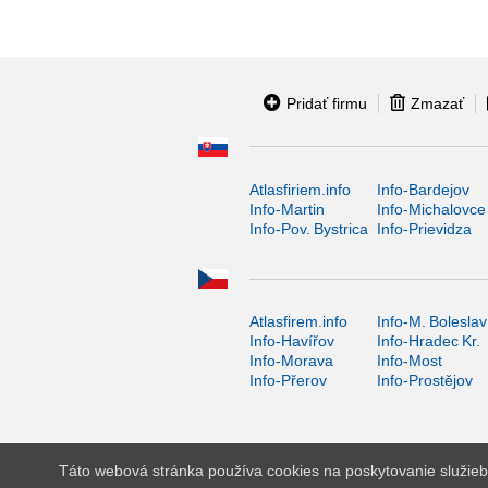
Pridať firmu
Zmazať
Atlasfiriem.info
Info-Bardejov
Info-Martin
Info-Michalovce
Info-Pov. Bystrica
Info-Prievidza
Atlasfirem.info
Info-M. Boleslav
Info-Havířov
Info-Hradec Kr.
Info-Morava
Info-Most
Info-Přerov
Info-Prostějov
Táto webová stránka používa cookies na poskytovanie služieb,