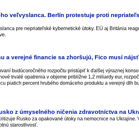
o veľvyslanca. Berlín protestuje proti nepriate
lanca pre nepriateľské kybernetické útoky. EÚ aj Británia reag
ve.
u a verejné financie sa zhoršujú, Fico musí nájsť
vaní budúcoročného rozpočtu pristúpiť k ďalšej výraznej konsol
nové trvalé opatrenia v objeme približne 1,2 miliardy eur, rozpo
anicu piatich percent hrubého domáceho produktu a verejný dlh b
Rusko z úmyselného ničenia zdravotníctva na Ukr
ritizuje Rusko za opakované útoky na nemocnice na Ukrajine. 
tnú starostlivosť.