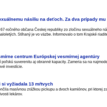
exuálnemu násiliu na deťoch. Za dva prípady mu 
ili 67-ročného občana Českej republiky zo zločinu sexuálneho nás
aloletých. Stíhaný je vo väzbe. Informovalo o tom Krajské riadit
smírne centrum Európskej vesmírnej agentúry
 poľskú suverenitu aj obranné kapacity. Zameria sa na najmode
ové investície.
i si vyžiadala 13 mŕtvych
nčila masívnou zrážkou pickupu a dvoch kamiónov, pri ktorej z
ivosti lekárov.