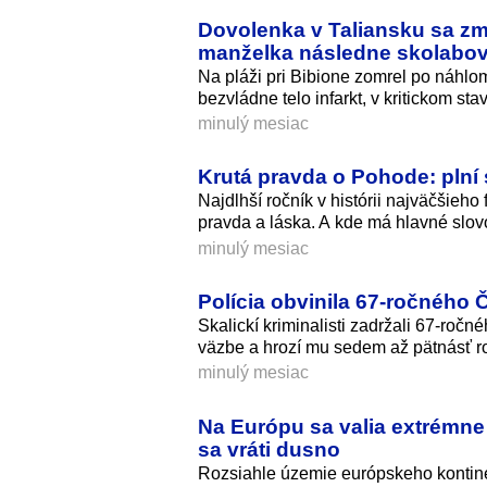
Dovolenka v Taliansku sa zm
manželka následne skolabov
Na pláži pri Bibione zomrel po náhlo
bezvládne telo infarkt, v kritickom sta
minulý mesiac
Krutá pravda o Pohode: plní s
Najdlhší ročník v histórii najväčšieho
pravda a láska. A kde má hlavné slov
minulý mesiac
Polícia obvinila 67-ročného
Skalickí kriminalisti zadržali 67-ro
väzbe a hrozí mu sedem až pätnásť r
minulý mesiac
Na Európu sa valia extrémne 
sa vráti dusno
Rozsiahle územie európskeho kontine