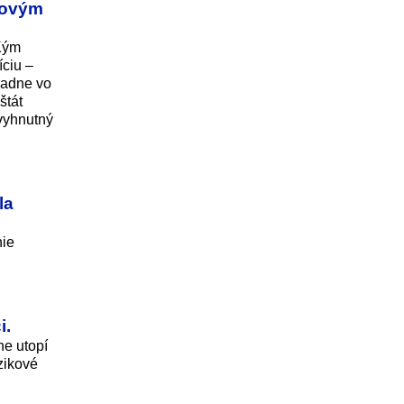
 novým
 Kým
íciu –
radne vo
štát
evyhnutný
la
nie
i.
ne utopí
zikové