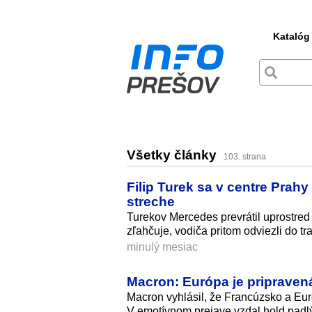
Katalóg
Všetky články
103. strana
Filip Turek sa v centre Prahy
streche
Turekov Mercedes prevrátil uprostre
zľahčuje, vodiča pritom odviezli do t
minulý mesiac
Macron: Európa je pripravená
Macron vyhlásil, že Francúzsko a Eur
V emotívnom prejave vzdal hold pad