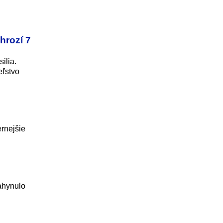
hrozí 7
ilia.
eľstvo
rnejšie
ahynulo