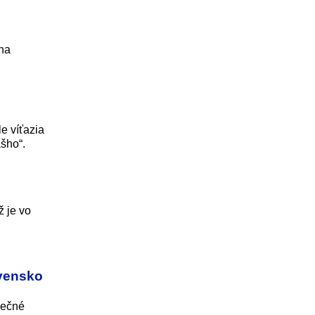
 na
le víťazia
šho“.
ž je vo
ovensko
pečné