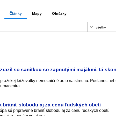
Články
Mapy
Obrázky
 zrazil so sanitkou so zapnutými majákmi, tá skon
d pražskej križovatky nemocničné auto na strechu. Poslanec ne
raumacentra.
 brániť slobodu aj za cenu ľudských obetí
ópa sú pripravené brániť slobodu aj za cenu ľudských obetí.
lým aj zraneným vojakom.