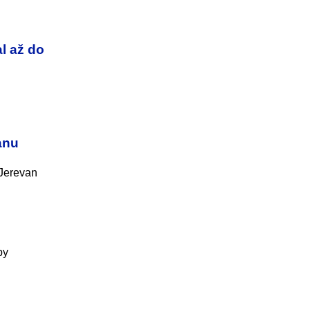
l až do
anu
 Jerevan
by