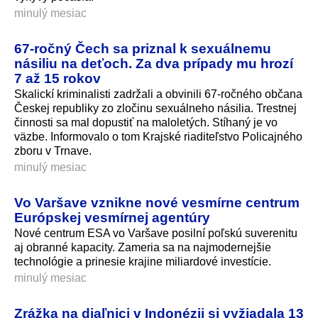
minulý mesiac
67-ročný Čech sa priznal k sexuálnemu
násiliu na deťoch. Za dva prípady mu hrozí
7 až 15 rokov
Skalickí kriminalisti zadržali a obvinili 67-ročného občana
Českej republiky zo zločinu sexuálneho násilia. Trestnej
činnosti sa mal dopustiť na maloletých. Stíhaný je vo
väzbe. Informovalo o tom Krajské riaditeľstvo Policajného
zboru v Trnave.
minulý mesiac
Vo Varšave vznikne nové vesmírne centrum
Európskej vesmírnej agentúry
Nové centrum ESA vo Varšave posilní poľskú suverenitu
aj obranné kapacity. Zameria sa na najmodernejšie
technológie a prinesie krajine miliardové investície.
minulý mesiac
Zrážka na diaľnici v Indonézii si vyžiadala 13