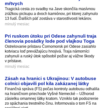
mŕtvych
Tragická cesta zo svadby na Jave skončila masívnou
zrážkou pickupu a dvoch kamiónov, pri ktorej zahynulo
13 ľudí. Ďalších päť zostáva v starostlivosti lekárov.
minulý mesiac
Pri ruskom útoku pri Odese zahynuli traja
členovia posádky lode pod vlajkou Toga
Ostrelovanie prístavu Čornomorsk pri Odese zasiahlo
kotviacu loď prevážajúcu hnojivá. Traja námorníci
zahynuli a ruský útok spôsobil požiar aj vážne škody
v prístave.
minulý mesiac
Zásah na hranici s Ukrajinou: V autobuse
colníci objavili pol kila zakázanej látky
Finančná správa (FS) počas kontroly autobusu odhalila
na hraničnom priechode Vyšné Nemecké – Užhorod
zásielku omamnej látky kratom. Vzniklo tak podozrenie
zo spáchania trestného činu. Informovala o tom FS na