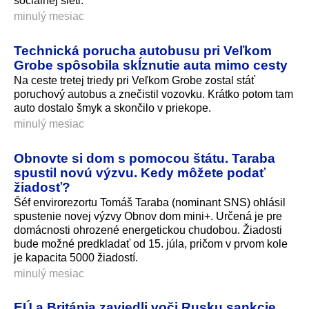
sociálnej sieti.
minulý mesiac
Technická porucha autobusu pri Veľkom
Grobe spôsobila skĺznutie auta mimo cesty
Na ceste tretej triedy pri Veľkom Grobe zostal stáť
poruchový autobus a znečistil vozovku. Krátko potom tam
auto dostalo šmyk a skončilo v priekope.
minulý mesiac
Obnovte si dom s pomocou štátu. Taraba
spustil novú výzvu. Kedy môžete podať
žiadosť?
Šéf envirorezortu Tomáš Taraba (nominant SNS) ohlásil
spustenie novej výzvy Obnov dom mini+. Určená je pre
domácnosti ohrozené energetickou chudobou. Žiadosti
bude možné predkladať od 15. júla, pričom v prvom kole
je kapacita 5000 žiadostí.
minulý mesiac
EÚ a Británia zaviedli voči Rusku sankcie