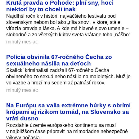
Krutá pravda o Pohode: plní sny, hoci
niektorí by to chceli inak
Najdlhší ročník v histórii najväčšieho festivalu pod
slovenským nebom bol ako „ríša snov“, v ktorej stále
víťazia pravda a láska. A kde má hlavné slovo umenie –
slobodné a zo všetkých kútov sveta vrátane toho „nášho“.
minulý mesiac
Polícia obvinila 67-ročného Čecha zo
sexuálneho násilia na deťoch
Skalickí kriminalisti zadržali 67-ročného Čecha
obvineného zo sexuálneho násilia na maloletých. Muž je
vo väzbe a hrozí mu sedem až pätnásť rokov.
minulý mesiac
Na Európu sa valia extrémne búrky s obrími
krúpami aj rizikom tornád, na Slovensko sa
vráti dusno
Rozsiahle územie európskeho kontinentu sa musí
v najbližšom čase pripraviť na mimoriadne nebezpečné
výkyvy počasia.