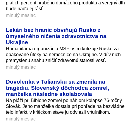
piatich percent hrubého domáceho produktu a verejný dlh
bude naďalej rásť.
minulý mesiac
Lekári bez hraníc obviňujú Rusko z
úmyselného ničenia zdravotníctva na
Ukrajine
Humanitárna organizácia MSF ostro kritizuje Rusko za
opakované útoky na nemocnice na Ukrajine. Vidí v nich
premyslenú snahu zničiť zdravotnú starostlivosť.
minulý mesiac
Dovolenka v Taliansku sa zmenila na
tragédiu. Slovenský dôchodca zomrel,
manželka následne skolabovala
Na pláži pri Bibione zomrel po náhlom kolapse 76-ročný
Slovák. Jeho manželka dostala pri pohľade na bezvládne
telo infarkt, v kritickom stave ju odviezli vrtuľníkom.
minulý mesiac