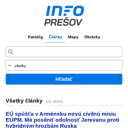
Katalóg
Články
Mapy
Obrázky
Hľadať
Všetky články
110. strana
EÚ spúšťa v Arménsku novú civilnú misiu
EUPM. Má posilniť odolnosť Jerevanu proti
hybridným hrozbám Ruska