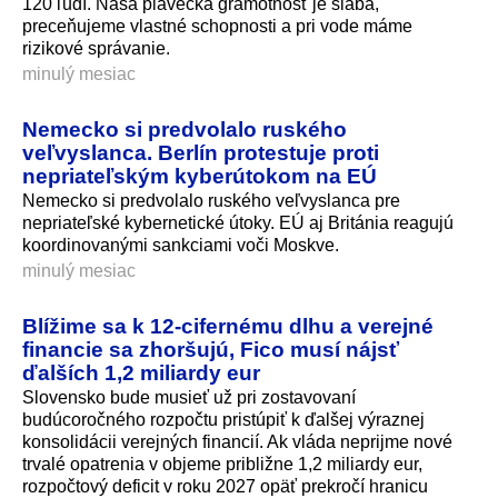
120 ľudí. Naša plavecká gramotnosť je slabá,
preceňujeme vlastné schopnosti a pri vode máme
rizikové správanie.
minulý mesiac
Nemecko si predvolalo ruského
veľvyslanca. Berlín protestuje proti
nepriateľským kyberútokom na EÚ
Nemecko si predvolalo ruského veľvyslanca pre
nepriateľské kybernetické útoky. EÚ aj Británia reagujú
koordinovanými sankciami voči Moskve.
minulý mesiac
Blížime sa k 12-cifernému dlhu a verejné
financie sa zhoršujú, Fico musí nájsť
ďalších 1,2 miliardy eur
Slovensko bude musieť už pri zostavovaní
budúcoročného rozpočtu pristúpiť k ďalšej výraznej
konsolidácii verejných financií. Ak vláda neprijme nové
trvalé opatrenia v objeme približne 1,2 miliardy eur,
rozpočtový deficit v roku 2027 opäť prekročí hranicu