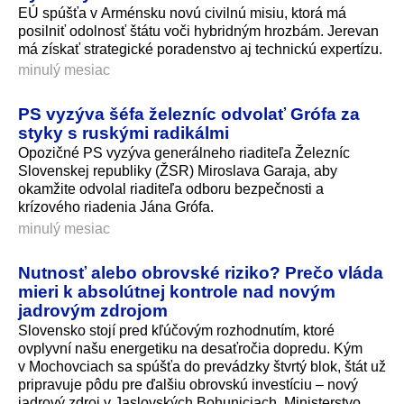
EÚ spúšťa v Arménsku novú civilnú misiu, ktorá má
posilniť odolnosť štátu voči hybridným hrozbám. Jerevan
má získať strategické poradenstvo aj technickú expertízu.
minulý mesiac
PS vyzýva šéfa železníc odvolať Grófa za
styky s ruskými radikálmi
Opozičné PS vyzýva generálneho riaditeľa Železníc
Slovenskej republiky (ŽSR) Miroslava Garaja, aby
okamžite odvolal riaditeľa odboru bezpečnosti a
krízového riadenia Jána Grófa.
minulý mesiac
Nutnosť alebo obrovské riziko? Prečo vláda
mieri k absolútnej kontrole nad novým
jadrovým zdrojom
Slovensko stojí pred kľúčovým rozhodnutím, ktoré
ovplyvní našu energetiku na desaťročia dopredu. Kým
v Mochovciach sa spúšťa do prevádzky štvrtý blok, štát už
pripravuje pôdu pre ďalšiu obrovskú investíciu – nový
jadrový zdroj v Jaslovských Bohuniciach. Ministerstvo