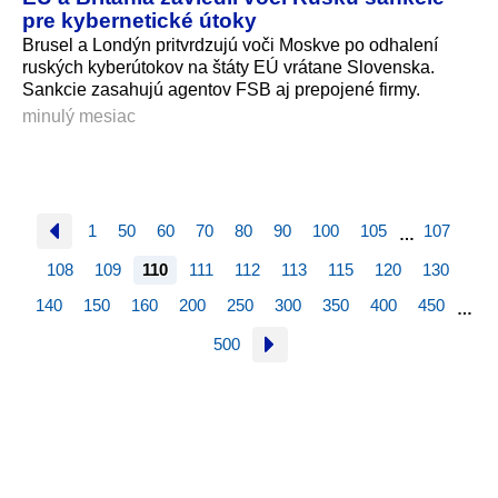
pre kybernetické útoky
Brusel a Londýn pritvrdzujú voči Moskve po odhalení
ruských kyberútokov na štáty EÚ vrátane Slovenska.
Sankcie zasahujú agentov FSB aj prepojené firmy.
minulý mesiac
1
50
60
70
80
90
100
105
107
…
108
109
110
111
112
113
115
120
130
140
150
160
200
250
300
350
400
450
…
500