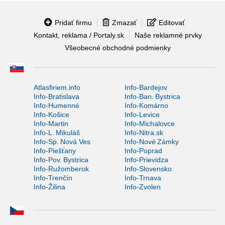
Pridať firmu
Zmazať
Editovať
Kontakt, reklama / Portaly.sk
Naše reklamné prvky
Všeobecné obchodné podmienky
Atlasfiriem.info
Info-Bardejov
Info-Bratislava
Info-Ban. Bystrica
Info-Humenné
Info-Komárno
Info-Košice
Info-Levice
Info-Martin
Info-Michalovce
Info-L. Mikuláš
Info-Nitra.sk
Info-Sp. Nová Ves
Info-Nové Zámky
Info-Piešťany
Info-Poprad
Info-Pov. Bystrica
Info-Prievidza
Info-Ružomberok
Info-Slovensko
Info-Trenčín
Info-Trnava
Info-Žilina
Info-Zvolen