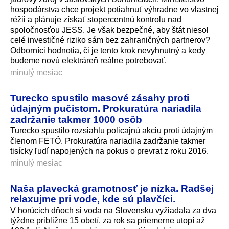
hospodárstva chce projekt potiahnuť výhradne vo vlastnej
réžii a plánuje získať stopercentnú kontrolu nad
spoločnosťou JESS. Je však bezpečné, aby štát niesol
celé investičné riziko sám bez zahraničných partnerov?
Odborníci hodnotia, či je tento krok nevyhnutný a kedy
budeme novú elektráreň reálne potrebovať.
minulý mesiac
Turecko spustilo masové zásahy proti
údajným pučistom. Prokuratúra nariadila
zadržanie takmer 1000 osôb
Turecko spustilo rozsiahlu policajnú akciu proti údajným
členom FETÖ. Prokuratúra nariadila zadržanie takmer
tisícky ľudí napojených na pokus o prevrat z roku 2016.
minulý mesiac
Naša plavecká gramotnosť je nízka. Radšej
relaxujme pri vode, kde sú plavčíci.
V horúcich dňoch si voda na Slovensku vyžiadala za dva
týždne približne 15 obetí, za rok sa priemerne utopí až