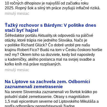
10 ročných dlhopisov je najvyšší od začiatku roku
2025. Ropný šok a silný trh práce zvyšujú inflačné riziká.
minulý mesiac
Ťažký rozhovor s Bárdym: V politike dnes
stačí byť hajzel
Šéfredaktor portálu Aktuality.sk odpovedá na pálčivé
otázky, ktoré trápia nie jedného Slováka. Načo je
v politike Richard Glück? Čo dobré urobil pre našu
krajinu Robert Fico? Budú na tom v Česku čoskoro horšie
než my? Okrem toho sa dozviete, kedy bol naposledy
u kaderníčky, akého poslanca mal na svojej svadbe a
koľko kníh má práve rozpísaných.
minulý mesiac
Na Liptove sa zachvela zem. Odborníci
zaznamenali zemetrasenie
Na severe Slovenska zaznamenali vo štvrtok krátko po
poludní slabé zemetrasenie. Otrasy s magnitúdom
1,5 mali epicentrum severne od Liptovského Mikuláša a
podľa odborníkov nepredstavovali žiadne