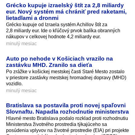
Grécko kupuje izraelský štít za 2,8 miliardy
eur. Nový systém má chrániť pred raketami,
lietadlami a dronmi
Grécko kupuje od Izraela systém Achillov štít za
2,8 miliardy eur. Ide o kľúčový prvok balíka obranných
nákupov v celkovej hodnote 4,2 miliardy eur.
minulý mesiac
Auto po nehode v Košiciach vrazilo na
zastávku MHD. Zranilo sa dieťa
Po zrážke v košickej mestskej časti Staré Mesto zostalo
v priestore zastávky mestskej hromadnej dopravy (MHD)
vozidlo.
minulý mesiac
Bratislava sa postavila proti novej spaľovni
Slovnaftu. Napadla rozhodnutie ministerstva
Hlavné mesto Bratislava podalo rozklad proti rozhodnutiu
Ministerstva životného prostredia týkajúceho sa
posúdenia vplyvov na životné prostredie (EIA) pri projekte