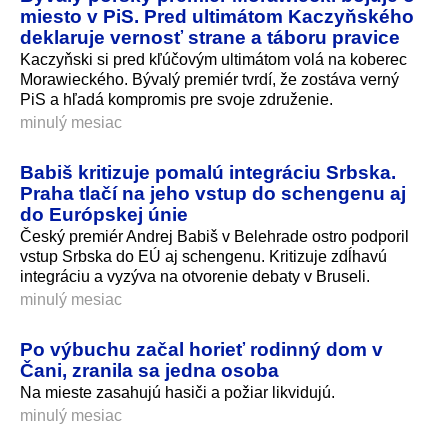
miesto v PiS. Pred ultimátom Kaczyňského
deklaruje vernosť strane a táboru pravice
Kaczyňski si pred kľúčovým ultimátom volá na koberec
Morawieckého. Bývalý premiér tvrdí, že zostáva verný
PiS a hľadá kompromis pre svoje združenie.
minulý mesiac
Babiš kritizuje pomalú integráciu Srbska.
Praha tlačí na jeho vstup do schengenu aj
do Európskej únie
Český premiér Andrej Babiš v Belehrade ostro podporil
vstup Srbska do EÚ aj schengenu. Kritizuje zdĺhavú
integráciu a vyzýva na otvorenie debaty v Bruseli.
minulý mesiac
Po výbuchu začal horieť rodinný dom v
Čani, zranila sa jedna osoba
Na mieste zasahujú hasiči a požiar likvidujú.
minulý mesiac