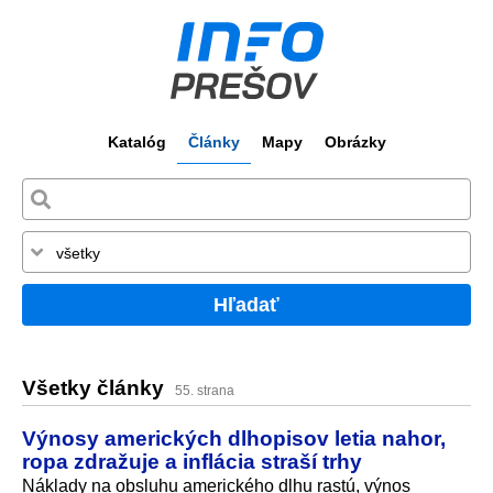
Katalóg
Články
Mapy
Obrázky
Hľadať
Všetky články
55. strana
Výnosy amerických dlhopisov letia nahor,
ropa zdražuje a inflácia straší trhy
Náklady na obsluhu amerického dlhu rastú, výnos