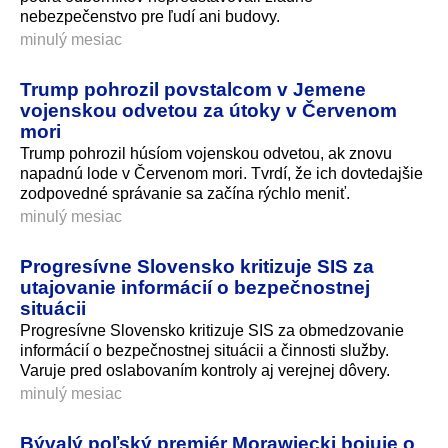
nebezpečenstvo pre ľudí ani budovy.
minulý mesiac
Trump pohrozil povstalcom v Jemene
vojenskou odvetou za útoky v Červenom
mori
Trump pohrozil húsíom vojenskou odvetou, ak znovu
napadnú lode v Červenom mori. Tvrdí, že ich dovtedajšie
zodpovedné správanie sa začína rýchlo meniť.
minulý mesiac
Progresívne Slovensko kritizuje SIS za
utajovanie informácií o bezpečnostnej
situácii
Progresívne Slovensko kritizuje SIS za obmedzovanie
informácií o bezpečnostnej situácii a činnosti služby.
Varuje pred oslabovaním kontroly aj verejnej dôvery.
minulý mesiac
Bývalý poľský premiér Morawiecki bojuje o