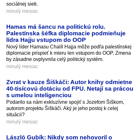
sociálnej sieti.
minulý mesiac
Hamas má šancu na politickú rolu.
Palestínska šéfka diplomacie podmieňuje
lídra Hajju vstupom do OOP
Nový líder Hamasu Chalíl Hajja môže podľa palestínskej
diplomacie prispieť k mieru len vstupom do OOP. Zmena
by zásadne ovplyvnila celý politický systém.
minulý mesiac
Zvrat v kauze Šiškáči: Autor knihy odmietne
40-tisícovú dotáciu od FPU. Netají sa prácou
s umelou inteligenciou
Podarilo sa nám exkluzívne spojiť s Jozefom Šiškom,
autorom projektu Šiškáči. Aký je jeho postoj k celej
situácii?
minulý mesiac
László Gubík: Nikdy som nehovoril o