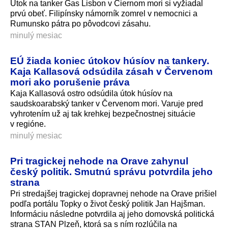
Útok na tanker Gas Lisbon v Čiernom mori si vyžiadal
prvú obeť. Filipínsky námorník zomrel v nemocnici a
Rumunsko pátra po pôvodcovi zásahu.
minulý mesiac
EÚ žiada koniec útokov húsíov na tankery.
Kaja Kallasová odsúdila zásah v Červenom
mori ako porušenie práva
Kaja Kallasová ostro odsúdila útok húsíov na
saudskoarabský tanker v Červenom mori. Varuje pred
vyhrotením už aj tak krehkej bezpečnostnej situácie
v regióne.
minulý mesiac
Pri tragickej nehode na Orave zahynul
český politik. Smutnú správu potvrdila jeho
strana
Pri stredajšej tragickej dopravnej nehode na Orave prišiel
podľa portálu Topky o život český politik Jan Hajšman.
Informáciu následne potvrdila aj jeho domovská politická
strana STAN Plzeň, ktorá sa s ním rozlúčila na