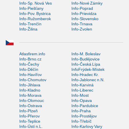
Info-Sp. Nová Ves
Info-Nové Zámky
Info-Piešťany
Info-Poprad
Info-Pov. Bystrica
Info-Prievidza
Info-Ružomberok
Info-Slovensko
Info-Trenčín
Info-Trnava
Info-Žilina
Info-Zvolen
Atlasfirem.info
Info-M. Boleslav
Info-Brno.cz
Info-Budějovice
Info-Čechy
Info-Česká Lípa
Info-Děčín
InfoFrýdek-Místek
Info-Havířov
Info-Hradec Kr.
Info-Chomutov
Info-Jablonec n.N.
Info-Jihlava
Info-Karviná
Info-Kladno
Info-Liberec
Info-Morava
Info-Most
Info-Olomouc
Info-Opava
Info-Ostrava
Info-Pardubice
Info-Plzeň
Info-Praha
Info-Přerov
Info-Prostějov
Info-Teplice
Info-Třebíč
Info-Ústí n.L.
Info-Karlovy Vary