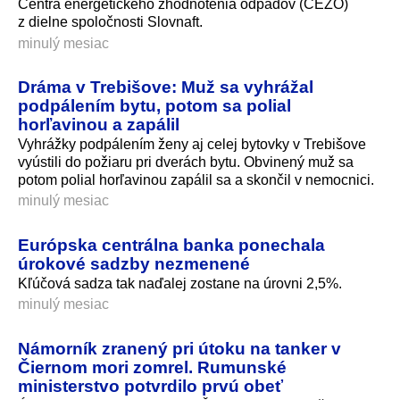
Centra energetického zhodnotenia odpadov (CEZO)
z dielne spoločnosti Slovnaft.
minulý mesiac
Dráma v Trebišove: Muž sa vyhrážal
podpálením bytu, potom sa polial
horľavinou a zapálil
Vyhrážky podpálením ženy aj celej bytovky v Trebišove
vyústili do požiaru pri dverách bytu. Obvinený muž sa
potom polial horľavinou zapálil sa a skončil v nemocnici.
minulý mesiac
Európska centrálna banka ponechala
úrokové sadzby nezmenené
Kľúčová sadza tak naďalej zostane na úrovni 2,5%.
minulý mesiac
Námorník zranený pri útoku na tanker v
Čiernom mori zomrel. Rumunské
ministerstvo potvrdilo prvú obeť