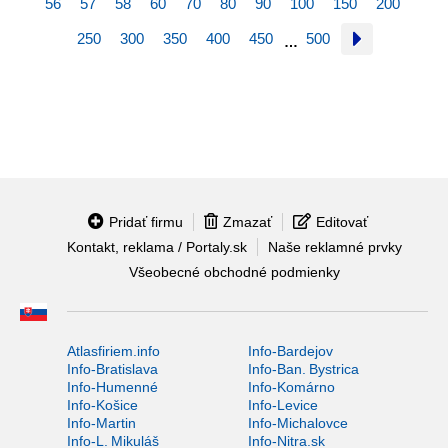
56
57
58
60
70
80
90
100
150
200
250
300
350
400
450
500
…
Pridať firmu
Zmazať
Editovať
Kontakt, reklama / Portaly.sk
Naše reklamné prvky
Všeobecné obchodné podmienky
Atlasfiriem.info
Info-Bardejov
Info-Bratislava
Info-Ban. Bystrica
Info-Humenné
Info-Komárno
Info-Košice
Info-Levice
Info-Martin
Info-Michalovce
Info-L. Mikuláš
Info-Nitra.sk