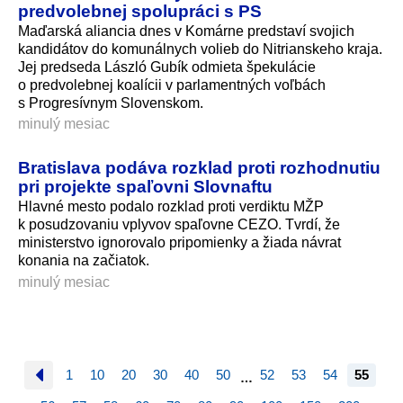
predvolebnej spolupráci s PS
Maďarská aliancia dnes v Komárne predstaví svojich
kandidátov do komunálnych volieb do Nitrianskeho kraja.
Jej predseda László Gubík odmieta špekulácie
o predvolebnej koalícii v parlamentných voľbách
s Progresívnym Slovenskom.
minulý mesiac
Bratislava podáva rozklad proti rozhodnutiu
pri projekte spaľovni Slovnaftu
Hlavné mesto podalo rozklad proti verdiktu MŽP
k posudzovaniu vplyvov spaľovne CEZO. Tvrdí, že
ministerstvo ignorovalo pripomienky a žiada návrat
konania na začiatok.
minulý mesiac
1
10
20
30
40
50
52
53
54
55
…