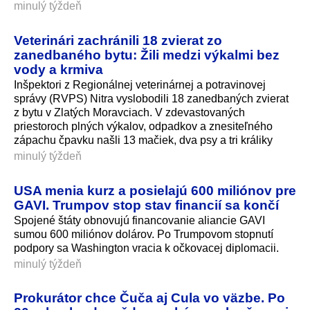
minulý týždeň
Veterinári zachránili 18 zvierat zo
zanedbaného bytu: Žili medzi výkalmi bez
vody a krmiva
Inšpektori z Regionálnej veterinárnej a potravinovej
správy (RVPS) Nitra vyslobodili 18 zanedbaných zvierat
z bytu v Zlatých Moravciach. V zdevastovaných
priestoroch plných výkalov, odpadkov a znesiteľného
zápachu čpavku našli 13 mačiek, dva psy a tri králiky
minulý týždeň
USA menia kurz a posielajú 600 miliónov pre
GAVI. Trumpov stop stav financií sa končí
Spojené štáty obnovujú financovanie aliancie GAVI
sumou 600 miliónov dolárov. Po Trumpovom stopnutí
podpory sa Washington vracia k očkovacej diplomacii.
minulý týždeň
Prokurátor chce Čuča aj Cula vo väzbe. Po