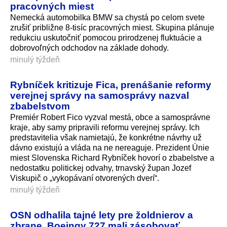
pracovných miest
Nemecká automobilka BMW sa chystá po celom svete
zrušiť približne 8-tisíc pracovných miest. Skupina plánuje
redukciu uskutočniť pomocou prirodzenej fluktuácie a
dobrovoľných odchodov na základe dohody.
minulý týždeň
Rybníček kritizuje Fica, prenášanie reformy
verejnej správy na samosprávy nazval
zbabelstvom
Premiér Robert Fico vyzval mestá, obce a samosprávne
kraje, aby samy pripravili reformu verejnej správy. Ich
predstavitelia však namietajú, že konkrétne návrhy už
dávno existujú a vláda na ne nereaguje. Prezident Únie
miest Slovenska Richard Rybníček hovorí o zbabelstve a
nedostatku politickej odvahy, trnavský župan Jozef
Viskupič o „vykopávaní otvorených dverí“.
minulý týždeň
OSN odhalila tajné lety pre žoldnierov a
zbrane. Boeingy 727 mali zásobovať