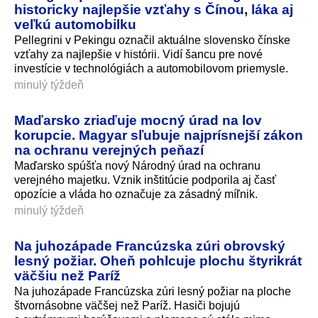
historicky najlepšie vzťahy s Čínou, láka aj
veľkú automobilku
Pellegrini v Pekingu označil aktuálne slovensko čínske
vzťahy za najlepšie v histórii. Vidí šancu pre nové
investície v technológiách a automobilovom priemysle.
minulý týždeň
Maďarsko zriaďuje mocný úrad na lov
korupcie. Magyar sľubuje najprísnejší zákon
na ochranu verejných peňazí
Maďarsko spúšťa nový Národný úrad na ochranu
verejného majetku. Vznik inštitúcie podporila aj časť
opozície a vláda ho označuje za zásadný míľnik.
minulý týždeň
Na juhozápade Francúzska zúri obrovský
lesný požiar. Oheň pohlcuje plochu štyrikrát
väčšiu než Paríž
Na juhozápade Francúzska zúri lesný požiar na ploche
štvornásobne väčšej než Paríž. Hasiči bojujú