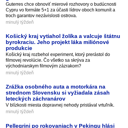
Guterres chce obnoviť mierové rozhovory o budúcnosti
Cypru vo formáte 5+1 za účasti lídrov oboch komunít a
troch garantov nezávislosti ostrova.
minulý týždeň
Košický kraj vytiahol žolíka a valcuje štátnu
byrokraciu. Jeho projekt láka miliónové
produkcie
Košický kraj rozbehol experiment, ktorý prerástol do
filmovej revolúcie. Čo všetko sa skrýva za
východniarskym filmovým zázrakom?
minulý týždeň
Zrážka osobného auta a motorkára na
strednom Slovensku si vyžiadala zásah
leteckých záchranárov
V blízkosti miesta dopravnej nehody pristával vrtuľník.
minulý týždeň
Pellegrini po rokovaniach v Pekingu hlási