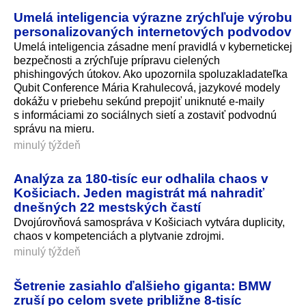
Umelá inteligencia výrazne zrýchľuje výrobu
personalizovaných internetových podvodov
Umelá inteligencia zásadne mení pravidlá v kybernetickej
bezpečnosti a zrýchľuje prípravu cielených
phishingových útokov. Ako upozornila spoluzakladateľka
Qubit Conference Mária Krahulecová, jazykové modely
dokážu v priebehu sekúnd prepojiť uniknuté e-maily
s informáciami zo sociálnych sietí a zostaviť podvodnú
správu na mieru.
minulý týždeň
Analýza za 180-tisíc eur odhalila chaos v
Košiciach. Jeden magistrát má nahradiť
dnešných 22 mestských častí
Dvojúrovňová samospráva v Košiciach vytvára duplicity,
chaos v kompetenciách a plytvanie zdrojmi.
minulý týždeň
Šetrenie zasiahlo ďalšieho giganta: BMW
zruší po celom svete približne 8-tisíc