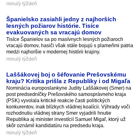
minulý týždeň
Španielsko zasiahli jedny z najhorších
lesných požiarov histórie. Tisíce
evakuovaných sa vracajú domov
Tisíce Španielov sa po masívnych lesných požiaroch
vracajú domov, hasiči však stále bojujú s plameňmi patria
medzi najhoršie v modernej histórii krajiny.
minulý týždeň
Laššákovej boj o šéfovanie Prešovskému
kraju? Kritika prišla z Republiky i od Migaľa
Nominácia europoslankyne Judity Laššákovej (Smer) na
post predsedníčky Prešovského samosprávneho kraja
(PSK) vyvolala kritické reakcie časti politických
konkurentov, inak blízkych vládnej koalícii. Výhrady voči
rozhodnutiu vládnej strany Smer vyjadrili hnutie
Republika aj minister investícií Samuel Migaľ, ktorý už
skôr oznámil kandidatúru na predsedu kraja.
minulý týždeň