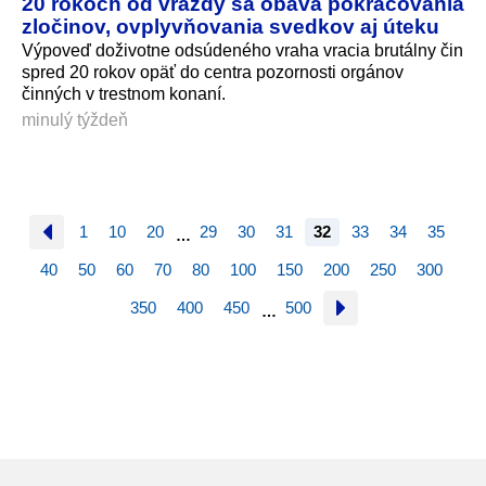
20 rokoch od vraždy sa obáva pokračovania
zločinov, ovplyvňovania svedkov aj úteku
Výpoveď doživotne odsúdeného vraha vracia brutálny čin
spred 20 rokov opäť do centra pozornosti orgánov
činných v trestnom konaní.
minulý týždeň
1
10
20
29
30
31
32
33
34
35
…
40
50
60
70
80
100
150
200
250
300
350
400
450
500
…