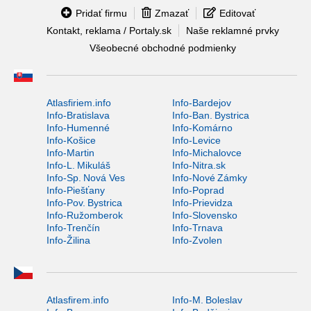
Pridať firmu
Zmazať
Editovať
Kontakt, reklama / Portaly.sk
Naše reklamné prvky
Všeobecné obchodné podmienky
Atlasfiriem.info
Info-Bardejov
Info-Bratislava
Info-Ban. Bystrica
Info-Humenné
Info-Komárno
Info-Košice
Info-Levice
Info-Martin
Info-Michalovce
Info-L. Mikuláš
Info-Nitra.sk
Info-Sp. Nová Ves
Info-Nové Zámky
Info-Piešťany
Info-Poprad
Info-Pov. Bystrica
Info-Prievidza
Info-Ružomberok
Info-Slovensko
Info-Trenčín
Info-Trnava
Info-Žilina
Info-Zvolen
Atlasfirem.info
Info-M. Boleslav