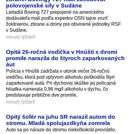
polovojenské sily v Sudáne
Lietadlá Boeing 727 prepojené na amerického
dodávateľa mali podľa expertov OSN tajne voziť
žoldnierov, zbrane a drony pre obvinené jednotky RSF
v Sudáne.
minulý týždeň
Opitá 26-ročná vodička v Hnúšti s dvomi
promile narazila do štyroch zaparkovaných
áut
Polícia v Hnúšti zadržala v utorok večer 26-ročnú
vodičku, ktorá pod vplyvom alkoholu poškodila štyri
zaparkované autá. Pri dychovej skúške jej policajná
hliadka namerala 0,96 mg/l alkoholu v dychu, čo
predstavuje približne dve promile.
minulý týždeň
Opitý šofér na juhu SR narazil autom do
stromu. Mladá spolujazdkyňa zomrela
Auto sa po náraze do stromu niekoľkokrát prevrátilo.