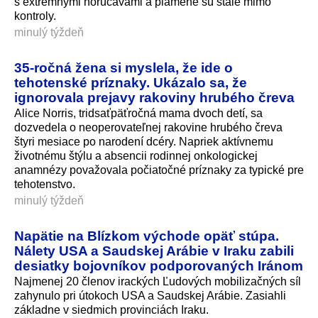
s extrémnymi horúčavami a plamene sú stále mimo
kontroly.
minulý týždeň
35-ročná žena si myslela, že ide o
tehotenské príznaky. Ukázalo sa, že
ignorovala prejavy rakoviny hrubého čreva
Alice Norris, tridsaťpäťročná mama dvoch detí, sa
dozvedela o neoperovateľnej rakovine hrubého čreva
štyri mesiace po narodení dcéry. Napriek aktívnemu
životnému štýlu a absencii rodinnej onkologickej
anamnézy považovala počiatočné príznaky za typické pre
tehotenstvo.
minulý týždeň
Napätie na Blízkom východe opäť stúpa.
Nálety USA a Saudskej Arábie v Iraku zabili
desiatky bojovníkov podporovaných Iránom
Najmenej 20 členov irackých Ľudových mobilizačných síl
zahynulo pri útokoch USA a Saudskej Arábie. Zasiahli
základne v siedmich provinciách Iraku.