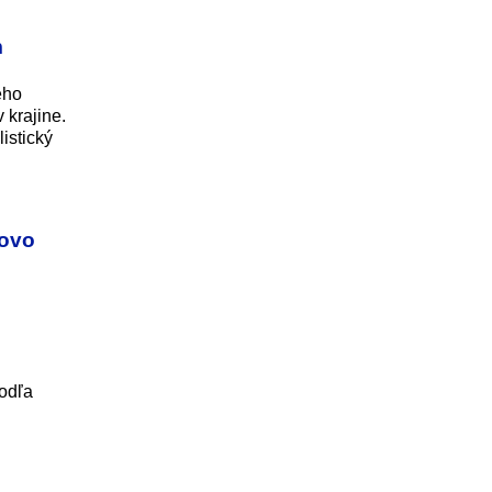
m
eho
 krajine.
istický
kovo
odľa