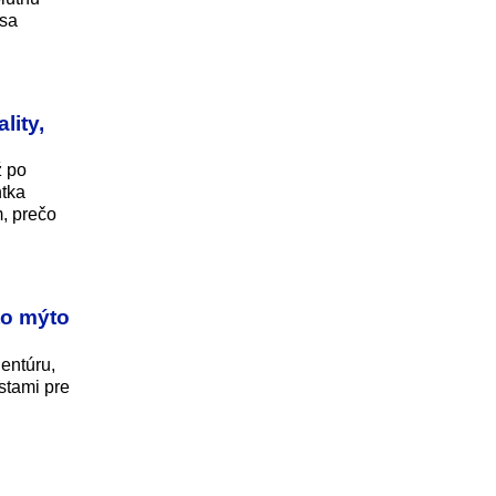
 sa
lity,
ž po
ntka
m, prečo
to mýto
entúru,
stami pre