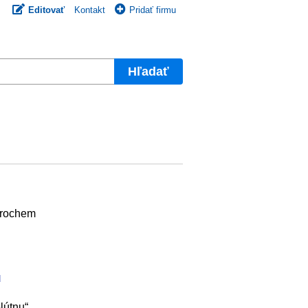
Editovať
Kontakt
Pridať firmu
Hľadať
trochem
u
lútnu“