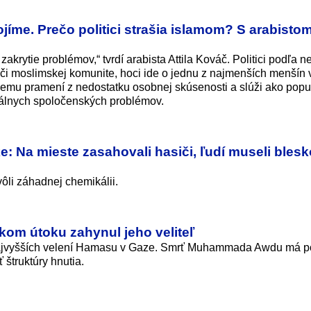
jíme. Prečo politici strašia islamom? S arabisto
zakrytie problémov,“ tvrdí arabista Attila Kováč. Politici podľa n
či moslimskej komunite, hoci ide o jednu z najmenších menšín v
emu pramení z nedostatku osobnej skúsenosti a slúži ako popul
eálnych spoločenských problémov.
: Na mieste zasahovali hasiči, ľudí museli bles
ôli záhadnej chemikálii.
skom útoku zahynul jeho veliteľ
 najvyšších velení Hamasu v Gaze. Smrť Muhammada Awdu má p
štruktúry hnutia.