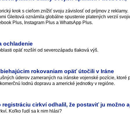
rický krok s cieľom znížiť svoju závislosť od príjmov z reklamy.
omi Gleitová oznámila globálne spustenie platených verzií svoji
ebook Plus, Instagram Plus a WhatsApp Plus.
a ochladenie
lasti opäť rozšíri od severozápadu tlaková výš.
ebiehajúcim rokovaniam opäť útočili v Iráne
dušných úderov zameraných na iránske vojenské pozície, ktoré 
komerčnú lodnú dopravu a americké jednotky v regióne.
egistráciu cirkví odhalil, že postaviť ju možno 
kví. Koľko ľudí sa k nim hlási?