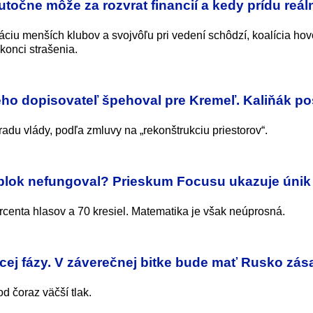
utočne môže za rozvrat financií a kedy prídu reál
ciu menších klubov a svojvôľu pri vedení schôdzí, koalícia hov
konci strašenia.
rého dopisovateľ špehoval pre Kremeľ. Kaliňák po
radu vlády, podľa zmluvy na „rekonštrukciu priestorov“.
blok nefungoval? Prieskum Focusu ukazuje únik
rcenta hlasov a 70 kresiel. Matematika je však neúprosná.
cej fázy. V záverečnej bitke bude mať Rusko zá
d čoraz väčší tlak.