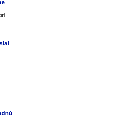
ne
orí
slal
sadnú