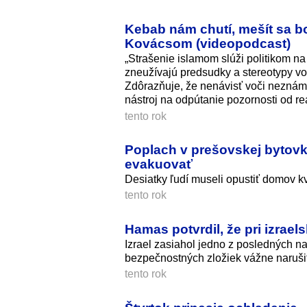
Kebab nám chutí, mešít sa bo
Kovácsom (videopodcast)
„Strašenie islamom slúži politikom na 
zneužívajú pred­sudky a stereotypy vo
Zdôrazňuje, že nenávisť voči neznám
nástroj na odpútanie pozornosti od r
tento rok
Poplach v prešovskej bytovke
evakuovať
Desiatky ľudí museli opustiť domov kv
tento rok
Hamas potvrdil, že pri izrael
Izrael zasiahol jedno z posledných
bezpečnostných zložiek vážne narušiť 
tento rok