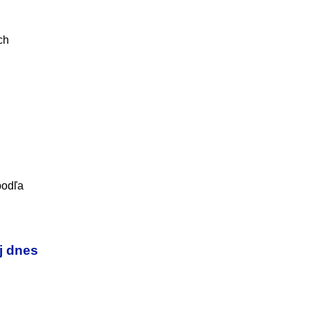
ch
podľa
aj dnes