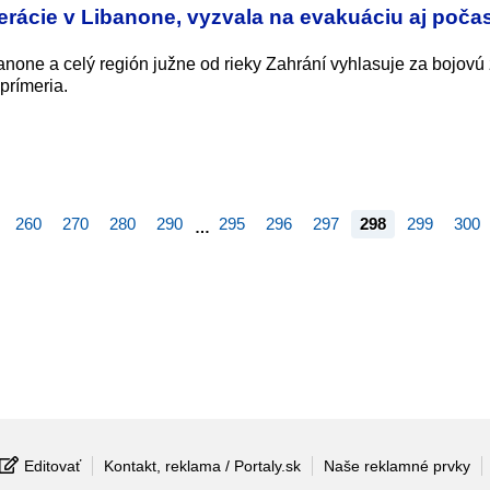
perácie v Libanone, vyzvala na evakuáciu aj poča
banone a celý región južne od rieky Zahrání vyhlasuje za bojovú
prímeria.
260
270
280
290
295
296
297
298
299
300
…
Editovať
Kontakt, reklama / Portaly.sk
Naše reklamné prvky