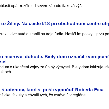
lasti opäť rozšíri od severozápadu tlaková výš.
zo Žiliny. Na ceste I/18 pri obchodnom centre utr
zrazili dve autá a zranili sa traja ľudia. Hasiči im poskytli prvú 
 o mierovej dohode. Biely dom označil zverejnen
sel
um o ukončení vojny za úplný výmysel. Biely dom kritizuje irá
aktoch.
študentov, ktorí si prišli vypočuť Roberta Fica
ickej fakulty a chválil tých, čo ostávajú v regióne.