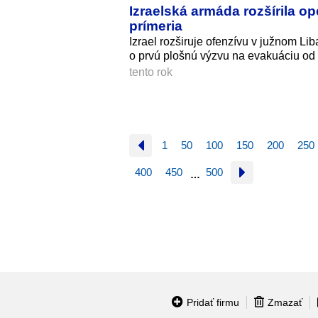
Izraelská armáda rozšírila o
prímeria
Izrael rozširuje ofenzívu v južnom Li
o prvú plošnú výzvu na evakuáciu od 
tento rok
1
50
100
150
200
250
400
450
500
…
Pridať firmu
Zmazať