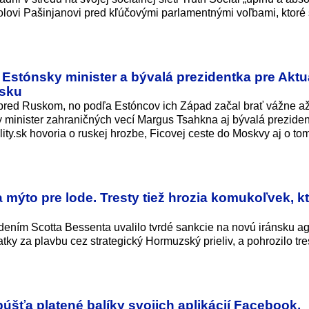
ovi Pašinjanovi pred kľúčovými parlamentnými voľbami, ktoré
 Estónsky minister a bývalá prezidentka pre Aktua
usku
 pred Ruskom, no podľa Estóncov ich Západ začal brať vážne a
y minister zahraničných vecí Margus Tsahkna aj bývalá prezide
lity.sk hovoria o ruskej hrozbe, Ficovej ceste do Moskvy aj o to
a mýto pre lode. Tresty tiež hrozia komukoľvek, k
edením Scotta Bessenta uvalilo tvrdé sankcie na novú iránsku ag
ky za plavbu cez strategický Hormuzský prieliv, a pohrozilo tre
šťa platené balíky svojich aplikácií Facebook,