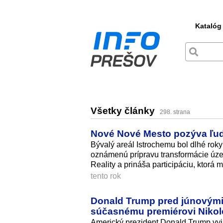
Katalóg
Všetky články
298. strana
Nové Nové Mesto pozýva ľud
Bývalý areál Istrochemu bol dlhé ro
oznámenú prípravu transformácie úze
Reality a prináša participáciu, ktor
tento rok
Donald Trump pred júnovými
súčasnému premiérovi Nikol
Americký prezident Donald Trump vyjadr