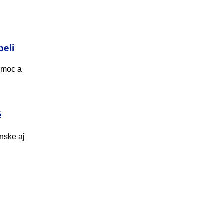
peli
pomoc a
é
nske aj