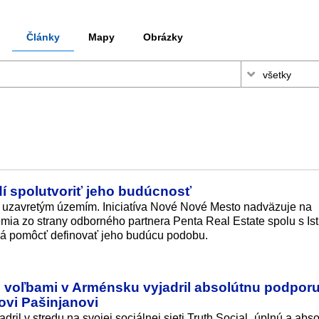
Články
Mapy
Obrázky
í spolutvoriť jeho budúcnosť
ky uzavretým územím. Iniciatíva Nové Nové Mesto nadväzuje na
mia zo strany odborného partnera Penta Real Estate spolu s Is
á má pomôcť definovať jeho budúcu podobu.
 voľbami v Arménsku vyjadril absolútnu podpor
ovi Pašinjanovi
il v stredu na svojej sociálnej sieti Truth Social „úplnú a abso