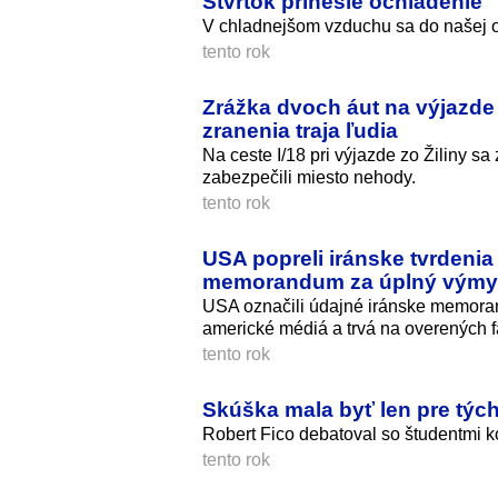
Štvrtok prinesie ochladenie
V chladnejšom vzduchu sa do našej ob
tento rok
Zrážka dvoch áut na výjazde 
zranenia traja ľudia
Na ceste I/18 pri výjazde zo Žiliny sa 
zabezpečili miesto nehody.
tento rok
USA popreli iránske tvrdenia
memorandum za úplný výmy
USA označili údajné iránske memorand
americké médiá a trvá na overených f
tento rok
Skúška mala byť len pre tých 
Robert Fico debatoval so študentmi koš
tento rok