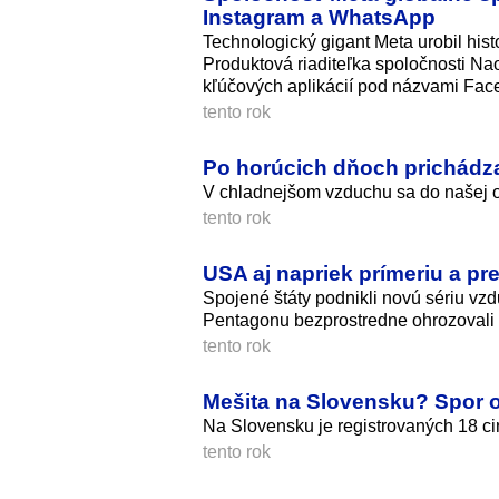
Instagram a WhatsApp
Technologický gigant Meta urobil histo
Produktová riaditeľka spoločnosti Na
kľúčových aplikácií pod názvami Fac
tento rok
Po horúcich dňoch prichádz
V chladnejšom vzduchu sa do našej ob
tento rok
USA aj napriek prímeriu a pr
Spojené štáty podnikli novú sériu vz
Pentagonu bezprostredne ohrozovali 
tento rok
Mešita na Slovensku? Spor o r
Na Slovensku je registrovaných 18 cir
tento rok