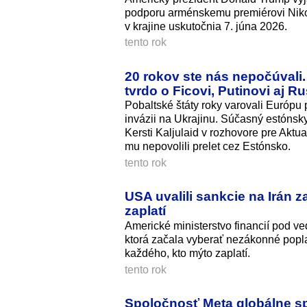
podporu arménskemu premiérovi Nikol
v krajine uskutočnia 7. júna 2026.
tento rok
20 rokov ste nás nepočúvali.
tvrdo o Ficovi, Putinovi aj R
Pobaltské štáty roky varovali Európu
invázii na Ukrajinu. Súčasný estónsk
Kersti Kaljulaid v rozhovore pre Aktua
mu nepovolili prelet cez Estónsko.
tento rok
USA uvalili sankcie na Irán z
zaplatí
Americké ministerstvo financií pod v
ktorá začala vyberať nezákonné poplat
každého, kto mýto zaplatí.
tento rok
Spoločnosť Meta globálne spú