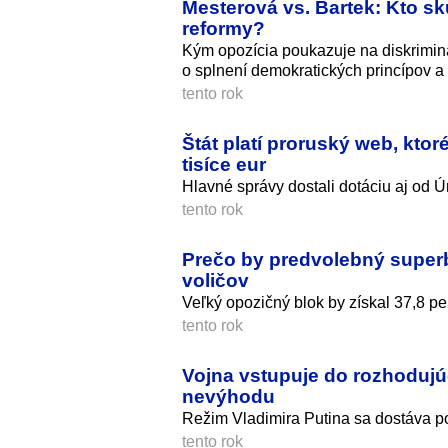
Mesterová vs. Bartek: Kto sk
reformy?
Kým opozícia poukazuje na diskriminá
o splnení demokratických princípov a 
tento rok
Štát platí proruský web, kto
tisíce eur
Hlavné správy dostali dotáciu aj od Ú
tento rok
Prečo by predvolebný super
voličov
Veľký opozičný blok by získal 37,8 pe
tento rok
Vojna vstupuje do rozhodujú
nevýhodu
Režim Vladimira Putina sa dostáva po
tento rok