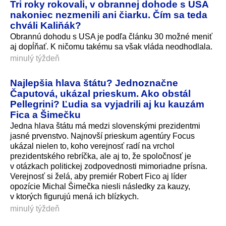
Tri roky rokovali, v obrannej dohode s USA
nakoniec nezmenili ani čiarku. Čím sa teda
chváli Kaliňák?
Obrannú dohodu s USA je podľa článku 30 možné meniť
aj dopĺňať. K ničomu takému sa však vláda neodhodlala.
minulý týždeň
Najlepšia hlava štátu? Jednoznačne
Čaputová, ukázal prieskum. Ako obstál
Pellegrini? Ľudia sa vyjadrili aj ku kauzám
Fica a Šimečku
Jedna hlava štátu má medzi slovenskými prezidentmi
jasné prvenstvo. Najnovší prieskum agentúry Focus
ukázal nielen to, koho verejnosť radí na vrchol
prezidentského rebríčka, ale aj to, že spoločnosť je
v otázkach politickej zodpovednosti mimoriadne prísna.
Verejnosť si želá, aby premiér Robert Fico aj líder
opozície Michal Šimečka niesli následky za kauzy,
v ktorých figurujú mená ich blízkych.
minulý týždeň