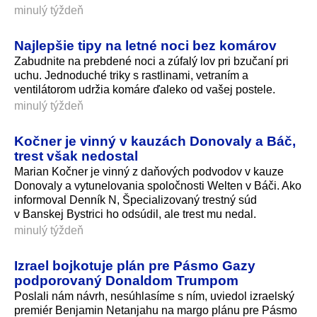
minulý týždeň
Najlepšie tipy na letné noci bez komárov
Zabudnite na prebdené noci a zúfalý lov pri bzučaní pri
uchu. Jednoduché triky s rastlinami, vetraním a
ventilátorom udržia komáre ďaleko od vašej postele.
minulý týždeň
Kočner je vinný v kauzách Donovaly a Báč,
trest však nedostal
Marian Kočner je vinný z daňových podvodov v kauze
Donovaly a vytunelovania spoločnosti Welten v Báči. Ako
informoval Denník N, Špecializovaný trestný súd
v Banskej Bystrici ho odsúdil, ale trest mu nedal.
minulý týždeň
Izrael bojkotuje plán pre Pásmo Gazy
podporovaný Donaldom Trumpom
Poslali nám návrh, nesúhlasíme s ním, uviedol izraelský
premiér Benjamin Netanjahu na margo plánu pre Pásmo