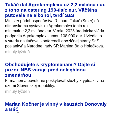
Takáč dal Agrokomplexu už 2,2 milióna eur,
z toho na catering 190-tisíc eur. Väčšina
putovala na alkohol, tvrdí SaS
Minister pôdohospodárstva Richard Takáč (Smer) dá
nitrianskemu výstavisku Agrokomplex tento rok
minimálne 2,2 milióna eur. V roku 2023 úradnícka vláda
podporila Agrokomplex sumou 108 000 eur. Uviedla to
v stredu na tlačovej konferencii opozičnej strany SaS
poslankyňa Národnej rady SR Martina Bajo Holečková.
minulý týždeň
Obchodujete s kryptomenami? Dajte si
pozor, NBS varuje pred nelegálnou
zmenárňou
Firma nemá povolenie poskytovať služby kryptoaktív na
území Slovenskej republiky.
minulý týždeň
Marian Kočner je vinný v kauzách Donovaly
a Báč