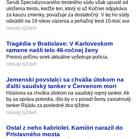
Senát Špecializovaného trestného súdu však upustil od
uloženia trestu, keďže ten, ktorý si už Kočner odpykáva
za kauzu zmenky, považuje za dostatočný. V tej ho súdy
odsúdili na 19 rokov väzenia a peňažný trest 10-tisíc eur.
minulý týždeň
Tragédia v Bratislave: V Karloveskom
ramene našli telo 46-ročnej ženy
Presnú príčinu smrti aktuálne vyšetruje polícia.
minulý týždeň
Jemenskí povstalci sa chvália útokom na
ďalší saudský tanker v Červenom mori
Húsíovia sa chvália útokom na saudský ropný tanker. Ak
by sa správa potvrdia, išlo by o v poradí ôsmy zasiahnutý
tanker Rijádu za posledné dva týždne.
minulý týždeň
Ostal z neho kabriolet. Kamión narazil do
Prístavného mosta