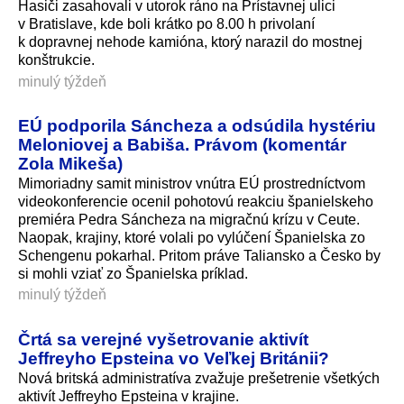
Hasiči zasahovali v utorok ráno na Prístavnej ulici
v Bratislave, kde boli krátko po 8.00 h privolaní
k dopravnej nehode kamióna, ktorý narazil do mostnej
konštrukcie.
minulý týždeň
EÚ podporila Sáncheza a odsúdila hystériu
Meloniovej a Babiša. Právom (komentár
Zola Mikeša)
Mimoriadny samit ministrov vnútra EÚ prostredníctvom
videokonferencie ocenil pohotovú reakciu španielskeho
premiéra Pedra Sáncheza na migračnú krízu v Ceute.
Naopak, krajiny, ktoré volali po vylúčení Španielska zo
Schengenu pokarhal. Pritom práve Taliansko a Česko by
si mohli vziať zo Španielska príklad.
minulý týždeň
Črtá sa verejné vyšetrovanie aktivít
Jeffreyho Epsteina vo Veľkej Británii?
Nová britská administratíva zvažuje prešetrenie všetkých
aktivít Jeffreyho Epsteina v krajine.