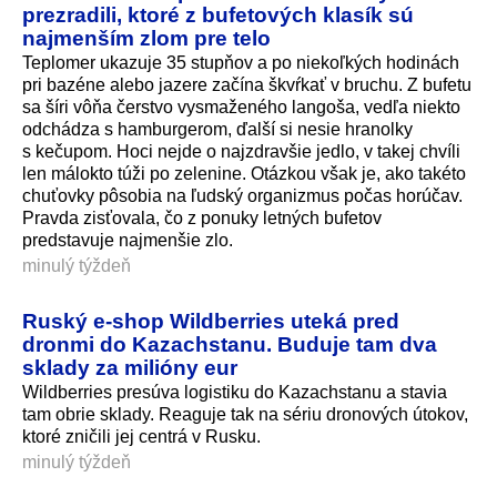
prezradili, ktoré z bufetových klasík sú
najmenším zlom pre telo
Teplomer ukazuje 35 stupňov a po niekoľkých hodinách
pri bazéne alebo jazere začína škvŕkať v bruchu. Z bufetu
sa šíri vôňa čerstvo vysmaženého langoša, vedľa niekto
odchádza s hamburgerom, ďalší si nesie hranolky
s kečupom. Hoci nejde o najzdravšie jedlo, v takej chvíli
len málokto túži po zelenine. Otázkou však je, ako takéto
chuťovky pôsobia na ľudský organizmus počas horúčav.
Pravda zisťovala, čo z ponuky letných bufetov
predstavuje najmenšie zlo.
minulý týždeň
Ruský e‑shop Wildberries uteká pred
dronmi do Kazachstanu. Buduje tam dva
sklady za milióny eur
Wildberries presúva logistiku do Kazachstanu a stavia
tam obrie sklady. Reaguje tak na sériu dronových útokov,
ktoré zničili jej centrá v Rusku.
minulý týždeň