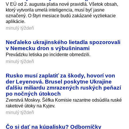
V EÚ od 2. augusta platia nové pravidlá. Všetok obsah,
ktorý vytvorila umelá inteligencia, musí byť jasne
označený. O štyri mesiace budú zakázané vyzliekacie
aplikácie.
minulý týždeň
Neďaleko ukrajinského lietadla spozorovali
v Nemecku dron s výbušninami
Prevádzku letiska po incidente obmedzili.
minulý týždeň
Rusko musí zaplatiť za škody, hovorí von
der Leyenová. Brusel poskytne Ukrajine
ďalšiu miliardu zmrazených ruských peňazí
po nočných útokoch
Zverstvá Moskvy. Šéfka Komisie razantne odsúdila ruské
raketové útoky na Kyjev.
minulý týždeň
Čo si dať na kúpalisku? Odborníčky