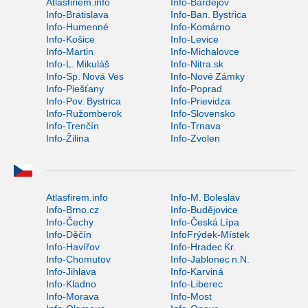
Atlasfiriem.info
Info-Bardejov
Info-Bratislava
Info-Ban. Bystrica
Info-Humenné
Info-Komárno
Info-Košice
Info-Levice
Info-Martin
Info-Michalovce
Info-L. Mikuláš
Info-Nitra.sk
Info-Sp. Nová Ves
Info-Nové Zámky
Info-Piešťany
Info-Poprad
Info-Pov. Bystrica
Info-Prievidza
Info-Ružomberok
Info-Slovensko
Info-Trenčín
Info-Trnava
Info-Žilina
Info-Zvolen
Atlasfirem.info
Info-M. Boleslav
Info-Brno.cz
Info-Budějovice
Info-Čechy
Info-Česká Lípa
Info-Děčín
InfoFrýdek-Místek
Info-Havířov
Info-Hradec Kr.
Info-Chomutov
Info-Jablonec n.N.
Info-Jihlava
Info-Karviná
Info-Kladno
Info-Liberec
Info-Morava
Info-Most