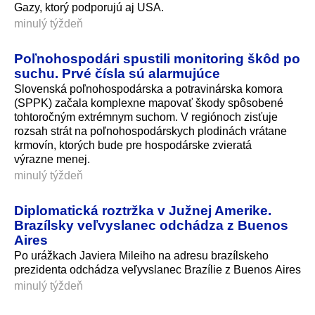
Gazy, ktorý podporujú aj USA.
minulý týždeň
Poľnohospodári spustili monitoring škôd po
suchu. Prvé čísla sú alarmujúce
Slovenská poľnohospodárska a potravinárska komora
(SPPK) začala komplexne mapovať škody spôsobené
tohtoročným extrémnym suchom. V regiónoch zisťuje
rozsah strát na poľnohospodárskych plodinách vrátane
krmovín, ktorých bude pre hospodárske zvieratá
výrazne menej.
minulý týždeň
Diplomatická roztržka v Južnej Amerike.
Brazílsky veľvyslanec odchádza z Buenos
Aires
Po urážkach Javiera Mileiho na adresu brazílskeho
prezidenta odchádza veľyvslanec Brazílie z Buenos Aires
minulý týždeň