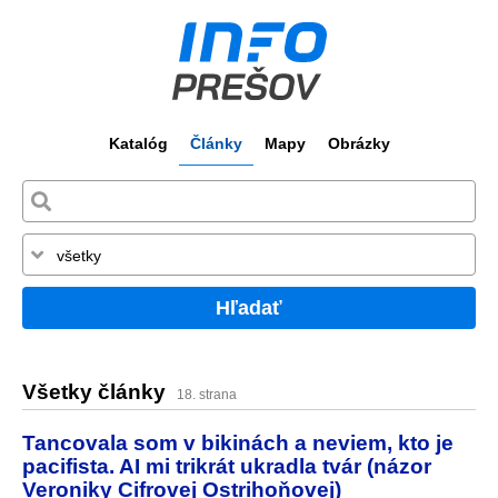
Katalóg
Články
Mapy
Obrázky
Hľadať
Všetky články
18. strana
Tancovala som v bikinách a neviem, kto je
pacifista. AI mi trikrát ukradla tvár (názor
Veroniky Cifrovej Ostrihoňovej)