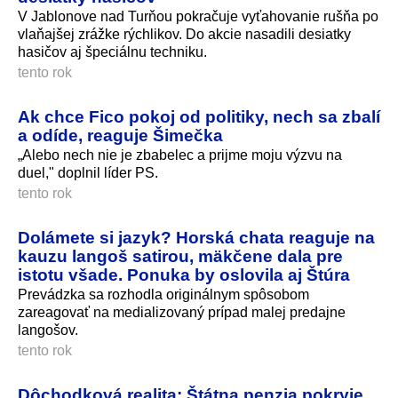
V Jablonove nad Turňou pokračuje vyťahovanie rušňa po
vlaňajšej zrážke rýchlikov. Do akcie nasadili desiatky
hasičov aj špeciálnu techniku.
tento rok
Ak chce Fico pokoj od politiky, nech sa zbalí
a odíde, reaguje Šimečka
„Alebo nech nie je zbabelec a prijme moju výzvu na
duel," doplnil líder PS.
tento rok
Dolámete si jazyk? Horská chata reaguje na
kauzu langoš satirou, mäkčene dala pre
istotu všade. Ponuka by oslovila aj Štúra
Prevádzka sa rozhodla originálnym spôsobom
zareagovať na medializovaný prípad malej predajne
langošov.
tento rok
Dôchodková realita: Štátna penzia pokryje