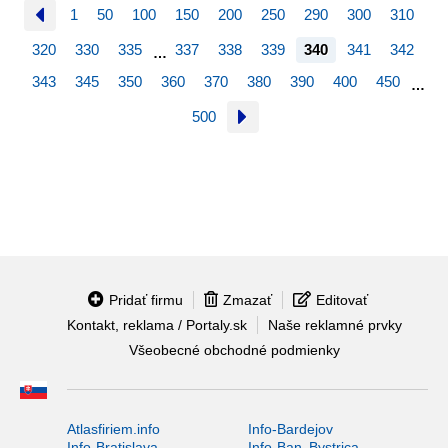
1
50
100
150
200
250
290
300
310
320
330
335
337
338
339
340
341
342
…
343
345
350
360
370
380
390
400
450
…
500
Pridať firmu
Zmazať
Editovať
Kontakt, reklama / Portaly.sk
Naše reklamné prvky
Všeobecné obchodné podmienky
Atlasfiriem.info
Info-Bardejov
Info-Bratislava
Info-Ban. Bystrica