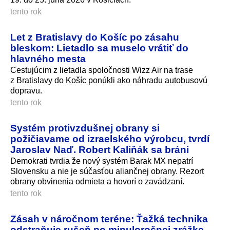
tento rok
Let z Bratislavy do Košíc po zásahu
bleskom: Lietadlo sa muselo vrátiť do
hlavného mesta
Cestujúcim z lietadla spoločnosti Wizz Air na trase
z Bratislavy do Košíc ponúkli ako náhradu autobusovú
dopravu.
tento rok
Systém protivzdušnej obrany si
požičiavame od izraelského výrobcu, tvrdí
Jaroslav Naď. Robert Kaliňák sa bráni
Demokrati tvrdia že nový systém Barak MX nepatrí
Slovensku a nie je súčasťou aliančnej obrany. Rezort
obrany obvinenia odmieta a hovorí o zavádzaní.
tento rok
Zásah v náročnom teréne: Ťažká technika
odstraňuje rušeň po minuloročnej zrážke