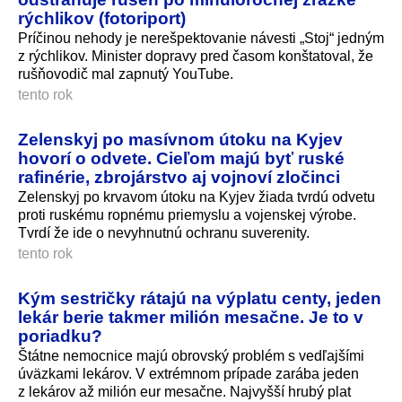
rýchlikov (fotoriport)
Príčinou nehody je nerešpektovanie návesti „Stoj“ jedným
z rýchlikov. Minister dopravy pred časom konštatoval, že
rušňovodič mal zapnutý YouTube.
tento rok
Zelenskyj po masívnom útoku na Kyjev
hovorí o odvete. Cieľom majú byť ruské
rafinérie, zbrojárstvo aj vojnoví zločinci
Zelenskyj po krvavom útoku na Kyjev žiada tvrdú odvetu
proti ruskému ropnému priemyslu a vojenskej výrobe.
Tvrdí že ide o nevyhnutnú ochranu suverenity.
tento rok
Kým sestričky rátajú na výplatu centy, jeden
lekár berie takmer milión mesačne. Je to v
poriadku?
Štátne nemocnice majú obrovský problém s vedľajšími
úväzkami lekárov. V extrémnom prípade zarába jeden
z lekárov až milión eur mesačne. Najvyšší hrubý plat