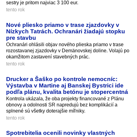
sestry je pritom najviac 3 100 eur.
tento rok
Nové pliesko priamo v trase zjazdovky v
Nízkych Tatrách. Ochranári žiadajú stopku
pre stavbu
Ochranári ohlásili objav nového plieska priamo v trase
rozostavanej zjazdovky v Demänovskej doline. Volajú po
okamžitom zastavení stavebných prác.
tento rok
Drucker a Šaško po kontrole nemocníc:
Výstavba v Martine aj Banskej Bystrici ide
podľa plánu, kvalita betónu je stopercentná
Kontrola ukázala, že oba projekty financované z Plánu
obnovy a odolnosti SR napredujú bez komplikácií a
splnené sú všetky doterajšie míľniky.
tento rok
Spotrebitelia ocenili novinky vlastných