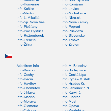
Info-Humenné
Info-Komárno
Info-Košice
Info-Levice
Info-Martin
Info-Michalovce
Info-L. Mikuláš
Info-Nitra.sk
Info-Sp. Nová Ves
Info-Nové Zámky
Info-Piešťany
Info-Poprad
Info-Pov. Bystrica
Info-Prievidza
Info-Ružomberok
Info-Slovensko
Info-Trenčín
Info-Trnava
Info-Žilina
Info-Zvolen
Atlasfirem.info
Info-M. Boleslav
Info-Brno.cz
Info-Budějovice
Info-Čechy
Info-Česká Lípa
Info-Děčín
InfoFrýdek-Místek
Info-Havířov
Info-Hradec Kr.
Info-Chomutov
Info-Jablonec n.N.
Info-Jihlava
Info-Karviná
Info-Kladno
Info-Liberec
Info-Morava
Info-Most
Info-Olomouc
Info-Opava
Info-Ostrava
Info-Pardubice