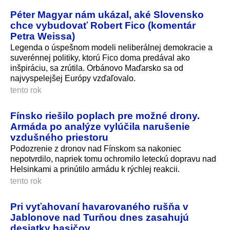
Péter Magyar nám ukázal, aké Slovensko
chce vybudovať Robert Fico (komentár
Petra Weissa)
Legenda o úspešnom modeli neliberálnej demokracie a
suverénnej politiky, ktorú Fico doma predával ako
inšpiráciu, sa zrútila. Orbánovo Maďarsko sa od
najvyspelejšej Európy vzďaľovalo.
tento rok
Fínsko riešilo poplach pre možné drony.
Armáda po analýze vylúčila narušenie
vzdušného priestoru
Podozrenie z dronov nad Fínskom sa nakoniec
nepotvrdilo, napriek tomu ochromilo leteckú dopravu nad
Helsinkami a prinútilo armádu k rýchlej reakcii.
tento rok
Pri vyťahovaní havarovaného rušňa v
Jablonove nad Turňou dnes zasahujú
desiatky hasičov