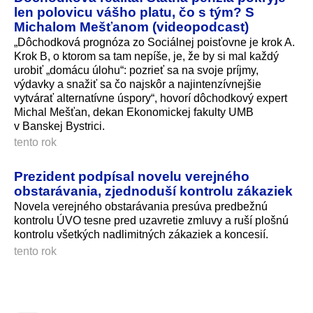
len polovicu vášho platu, čo s tým? S
Michalom Mešťanom (videopodcast)
„Dôchodková prognóza zo Sociálnej poisťovne je krok A.
Krok B, o ktorom sa tam nepíše, je, že by si mal každý
urobiť „domácu úlohu“: pozrieť sa na svoje príjmy,
výdavky a snažiť sa čo najskôr a najintenzívnejšie
vytvárať alternatívne úspory“, hovorí dôchodkový expert
Michal Mešťan, dekan Ekonomickej fakulty UMB
v Banskej Bystrici.
tento rok
Prezident podpísal novelu verejného
obstarávania, zjednoduší kontrolu zákaziek
Novela verejného obstarávania presúva predbežnú
kontrolu ÚVO tesne pred uzavretie zmluvy a ruší plošnú
kontrolu všetkých nadlimitných zákaziek a koncesií.
tento rok