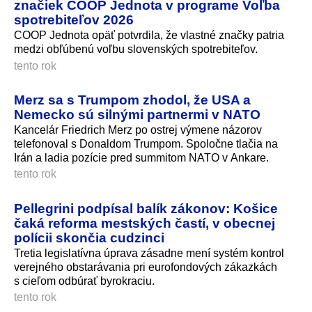
značiek COOP Jednota v programe Voľba
spotrebiteľov 2026
COOP Jednota opäť potvrdila, že vlastné značky patria
medzi obľúbenú voľbu slovenských spotrebiteľov.
tento rok
Merz sa s Trumpom zhodol, že USA a
Nemecko sú silnými partnermi v NATO
Kancelár Friedrich Merz po ostrej výmene názorov
telefonoval s Donaldom Trumpom. Spoločne tlačia na
Irán a ladia pozície pred summitom NATO v Ankare.
tento rok
Pellegrini podpísal balík zákonov: Košice
čaká reforma mestských častí, v obecnej
polícii skončia cudzinci
Tretia legislatívna úprava zásadne mení systém kontrol
verejného obstarávania pri eurofondových zákazkách
s cieľom odbúrať byrokraciu.
tento rok