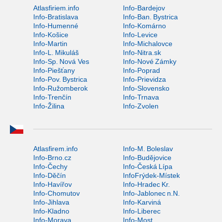
Atlasfiriem.info
Info-Bardejov
Info-Bratislava
Info-Ban. Bystrica
Info-Humenné
Info-Komárno
Info-Košice
Info-Levice
Info-Martin
Info-Michalovce
Info-L. Mikuláš
Info-Nitra.sk
Info-Sp. Nová Ves
Info-Nové Zámky
Info-Piešťany
Info-Poprad
Info-Pov. Bystrica
Info-Prievidza
Info-Ružomberok
Info-Slovensko
Info-Trenčín
Info-Trnava
Info-Žilina
Info-Zvolen
Atlasfirem.info
Info-M. Boleslav
Info-Brno.cz
Info-Budějovice
Info-Čechy
Info-Česká Lípa
Info-Děčín
InfoFrýdek-Místek
Info-Havířov
Info-Hradec Kr.
Info-Chomutov
Info-Jablonec n.N.
Info-Jihlava
Info-Karviná
Info-Kladno
Info-Liberec
Info-Morava
Info-Most