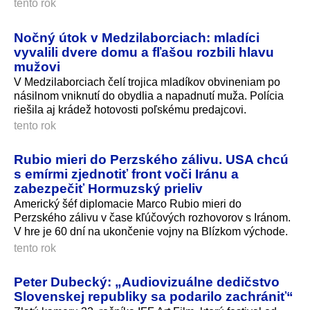
tento rok
Nočný útok v Medzilaborciach: mladíci
vyvalili dvere domu a fľašou rozbili hlavu
mužovi
V Medzilaborciach čelí trojica mladíkov obvineniam po
násilnom vniknutí do obydlia a napadnutí muža. Polícia
riešila aj krádež hotovosti poľskému predajcovi.
tento rok
Rubio mieri do Perzského zálivu. USA chcú
s emírmi zjednotiť front voči Iránu a
zabezpečiť Hormuzský prieliv
Americký šéf diplomacie Marco Rubio mieri do
Perzského zálivu v čase kľúčových rozhovorov s Iránom.
V hre je 60 dní na ukončenie vojny na Blízkom východe.
tento rok
Peter Dubecký: „Audiovizuálne dedičstvo
Slovenskej republiky sa podarilo zachrániť“