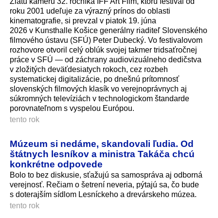
Zlatú kameru 32. ročníka IFF Art Film, ktorú festival od
roku 2001 udeľuje za výrazný prínos do oblasti
kinematografie, si prevzal v piatok 19. júna
2026 v Kunsthalle Košice generálny riaditeľ Slovenského
filmového ústavu (SFÚ) Peter Dubecký. Vo festivalovom
rozhovore otvoril celý oblúk svojej takmer tridsaťročnej
práce v SFÚ — od záchrany audiovizuálneho dedičstva
v zložitých deväťdesiatych rokoch, cez rozbeh
systematickej digitalizácie, po dnešnú prítomnosť
slovenských filmových klasík vo verejnoprávnych aj
súkromných televíziách v technologickom štandarde
porovnateľnom s vyspelou Európou.
tento rok
Múzeum si nedáme, skandovali ľudia. Od
štátnych lesníkov a ministra Takáča chcú
konkrétne odpovede
Bolo to bez diskusie, sťažujú sa samospráva aj odborná
verejnosť. Rečiam o šetrení neveria, pýtajú sa, čo bude
s doterajším sídlom Lesníckeho a drevárskeho múzea.
tento rok