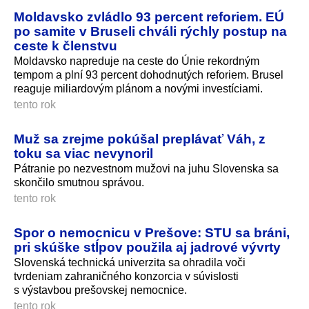
Moldavsko zvládlo 93 percent reforiem. EÚ
po samite v Bruseli chváli rýchly postup na
ceste k členstvu
Moldavsko napreduje na ceste do Únie rekordným
tempom a plní 93 percent dohodnutých reforiem. Brusel
reaguje miliardovým plánom a novými investíciami.
tento rok
Muž sa zrejme pokúšal preplávať Váh, z
toku sa viac nevynoril
Pátranie po nezvestnom mužovi na juhu Slovenska sa
skončilo smutnou správou.
tento rok
Spor o nemocnicu v Prešove: STU sa bráni,
pri skúške stĺpov použila aj jadrové vývrty
Slovenská technická univerzita sa ohradila voči
tvrdeniam zahraničného konzorcia v súvislosti
s výstavbou prešovskej nemocnice.
tento rok