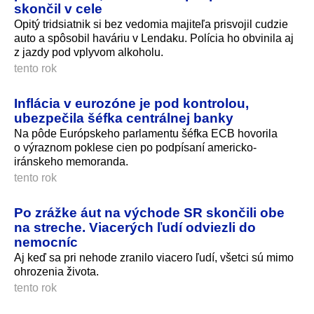
skončil v cele
Opitý tridsiatnik si bez vedomia majiteľa prisvojil cudzie
auto a spôsobil haváriu v Lendaku. Polícia ho obvinila aj
z jazdy pod vplyvom alkoholu.
tento rok
Inflácia v eurozóne je pod kontrolou,
ubezpečila šéfka centrálnej banky
Na pôde Európskeho parlamentu šéfka ECB hovorila
o výraznom poklese cien po podpísaní americko-
iránskeho memoranda.
tento rok
Po zrážke áut na východe SR skončili obe
na streche. Viacerých ľudí odviezli do
nemocníc
Aj keď sa pri nehode zranilo viacero ľudí, všetci sú mimo
ohrozenia života.
tento rok