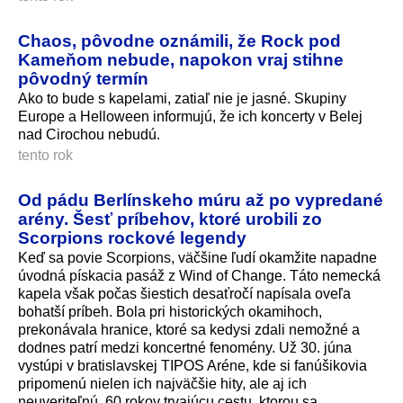
Chaos, pôvodne oznámili, že Rock pod
Kameňom nebude, napokon vraj stihne
pôvodný termín
Ako to bude s kapelami, zatiaľ nie je jasné. Skupiny
Europe a Helloween informujú, že ich koncerty v Belej
nad Cirochou nebudú.
tento rok
Od pádu Berlínskeho múru až po vypredané
arény. Šesť príbehov, ktoré urobili zo
Scorpions rockové legendy
Keď sa povie Scorpions, väčšine ľudí okamžite napadne
úvodná pískacia pasáž z Wind of Change. Táto nemecká
kapela však počas šiestich desaťročí napísala oveľa
bohatší príbeh. Bola pri historických okamihoch,
prekonávala hranice, ktoré sa kedysi zdali nemožné a
dodnes patrí medzi koncertné fenomény. Už 30. júna
vystúpi v bratislavskej TIPOS Aréne, kde si fanúšikovia
pripomenú nielen ich najväčšie hity, ale aj ich
neuveriteľnú, 60 rokov trvajúcu cestu, ktorou sa