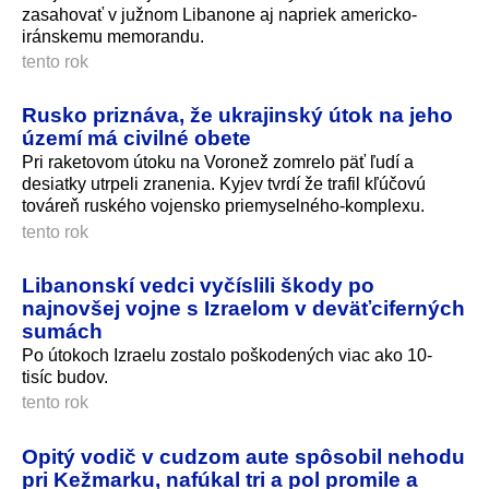
zasahovať v južnom Libanone aj napriek americko-
iránskemu memorandu.
tento rok
Rusko priznáva, že ukrajinský útok na jeho
území má civilné obete
Pri raketovom útoku na Voronež zomrelo päť ľudí a
desiatky utrpeli zranenia. Kyjev tvrdí že trafil kľúčovú
továreň ruského vojensko priemyselného-komplexu.
tento rok
Libanonskí vedci vyčíslili škody po
najnovšej vojne s Izraelom v deväťciferných
sumách
Po útokoch Izraelu zostalo poškodených viac ako 10-
tisíc budov.
tento rok
Opitý vodič v cudzom aute spôsobil nehodu
pri Kežmarku, nafúkal tri a pol promile a