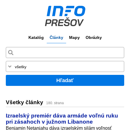
Katalóg
Články
Mapy
Obrázky
Hľadať
Všetky články
180. strana
Izraelský premiér dáva armáde voľnú ruku
pri zásahoch v južnom Libanone
Benjamin Netanjahu dáva izraelským silám voľnosť